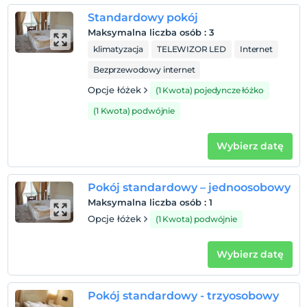
Niemowlęta do wieku do 2 są bezpłatne.
Standardowy pokój
1 dla każdego pokoju. bezpłatnie dla dzieci w wieku
Maksymalna liczba osób
:
3
poniżej 12
klimatyzacja
TELEWIZOR LED
Internet
2 dla każdego pokoju. bezpłatnie dla dzieci w wieku
poniżej 12
Bezprzewodowy internet
Opcje łóżek
(1 Kwota) pojedyncze łóżko
(1 Kwota) podwójnie
Wybierz datę
Pokój standardowy – jednoosobowy
Maksymalna liczba osób
:
1
Opcje łóżek
(1 Kwota) podwójnie
Wybierz datę
Pokój standardowy - trzyosobowy