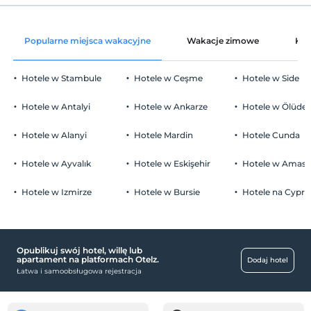
Wymeldować się
Przed 12:00
Śniadanie do pokoju pewnego ranka
Zwierzęta
Popularne miejsca wakacyjne
Wakacje zimowe
Kat
Zwierzęta niedozwolone
Palenie
Hotele w Stambule
Hotele w Ceşme
Hotele w Side
Zakaz palenia w pokoju
Parking
Dzieci)
Hotele w Antalyi
Hotele w Ankarze
Hotele w Ölüden
Niemowlęta do wieku do 2 są bezpłatne.
wolny Parking publiczny
1 dla każdego pokoju. bezpłatnie dla dzieci w wieku poniżej 12
Hotele w Alanyi
Hotele Mardin
Hotele Cunda
parking (poza obiektem)
2 dla każdego pokoju. bezpłatnie dla dzieci w wieku poniżej 12
Hotele w Ayvalık
Hotele w Eskişehir
Hotele w Amasr
Hotele w Izmirze
Hotele w Bursie
Hotele na Cyprz
miejsca publiczne
winda
Opublikuj swój hotel, willę lub
centra handlowe
apartament na platformach Otelz.
Dodaj hotel
Łatwa i samoobsługowa rejestracja
Rynek
zdrowie