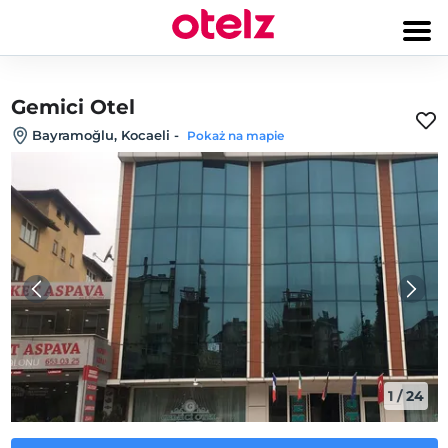
Gemici Otel
Bayramoğlu, Kocaeli
-
Pokaż na mapie
1
/
24