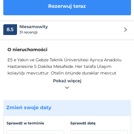
Rezerwuj teraz
Niesamowity
8.5
31 recenzji
O nieruchomości
E5 e Yakın ve Gebze Teknik Üniversitesi Ayrıca Anadolu
Hastanesine 5 Dakika Mesafede. Her tarafa Ulaşım
kolaylığı mevcuttur. Otelin önünde duraklar mevcut
olup dakika başına minübüsler çalışmaktadır.
Pokaż więcej
E5 e Yakın ve Gebze Teknik Üniversitesi Ayrıca Anadolu
Hastanesine 5 Dakika Mesafede. Her tarafa Ulaşım
kolaylığı mevcuttur. Otelin önünde duraklar mevcut
olup dakika başına minübüsler çalışmaktadır.
Zmień swoje daty
Lokalizacja
Sprawdź w terminie
Sprawdź datę
E5 e Yakın ve Gebze Teknik Üniversitesi Ayrıca Anadolu
Hastanesine 5 Dakika Mesafede. Her tarafa Ulaşım