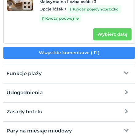
Maksymalna liczba osób
:
3
Opcje łóżek
(1 Kwota) pojedyncze łóżko
(1 Kwota) podwójnie
Wybierz datę
Wszystkie komentarze ( 11 )
Funkcje plaży
Udogodnienia
plaża publiczna
plaża piaskowa
Zasady hotelu
Internet
rusztowanie
Zameldować się
wolny wifi
Po 14:00
Pary na miesiąc miodowy
Płytkie morze na brzegu
Części wspólne i wszystkie pokoje