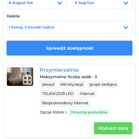
8 August Sat
9 Aug Sun
kolaylığı mevcuttur. Otelin önünde duraklar mevcut
olup dakika başına minübüsler çalışmaktadır.
Goście
1 Pokój, 2 Dorośli ludzie
Pokaż na mapie
Sprawdź dostępność
Zasady hotelu
Zameldować się
Przymierzalnia
Po 14:00
Maksymalna liczba osób
:
3
jakuzzi
klimatyzacja
grupa siedząca
Wymeldować się
Przed 12:00
TELEWIZOR LED
Internet
Zwierzęta
Bezprzewodowy internet
Zwierzęta niedozwolone
Opcje łóżek
(1 Kwota) podwójnie
Palenie
Zakaz palenia w pokoju
Wybierz datę
Dzieci)