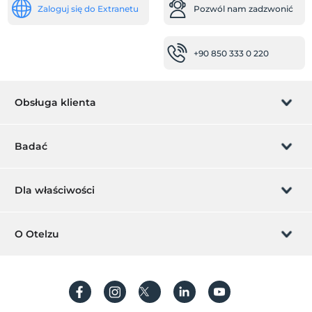
Zaloguj się do Extranetu
Pozwól nam zadzwonić
Łatwy dojazd do szpitala (15 minut)
Przegląd najważniejszych wydarzeń
+90 850 333 0 220
Centrum miasta
jedzenie i napoje
Obsługa klienta
stołówka
restauracja
Zarządzanie rezerwacją
Badać
Pokoje
pokoje dla VIP-ów
Pozwól nam zadzwonić
Karta podarunkowa
pokoje dla niepalących
Dla właściwości
Usługi recepcji
Zostań członkiem
Co to jest ZMoney?
Dodaj swój hotel
O Otelzu
Całodobowa recepcja
Kontakt
Ekspresowe zameldowanie / wymeldowanie
Znak członkiem
Dodaj swoją willę/apartament
O nas
usługi sprzątania
Często Zadawane Pytania
Utwórz konto
Usługa codziennego sprzątania
Zrównoważony rozwój