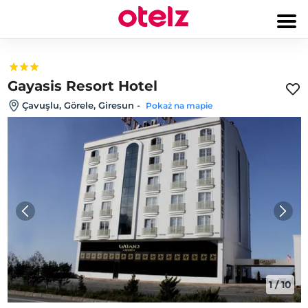
Gayasis Resort Hotel
Çavuşlu, Görele, Giresun
-
Pokaż na mapie
1
/
10