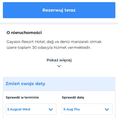
Rezerwuj teraz
O nieruchomości
Gayasis Resort Hotel, dağ ve deniz manzaralı olmak
üzere toplam 30 odasıyla hizmet vermektedir.
Gayasis Resort Hotel, klimaya ve banyolu odalara
Pokaż więcej
sahiptir. Çoğu odanın standart donanımına balkon
dahildir. Misafirler çift kişilik yatak üzerinde rahatça
uyuyacaklardır. Bunların dışında, odalarda
mini bar
mevcuttur. Hoş bir konaklama sağlayacak küçük
Zmień swoje daty
ekstralar arasında internet erişimi, telefon, televizyon ve
kablosuz internet bağlantısı yer almaktadır. Banyolarda
duş mevcuttur. Ayrıca, saç kurutma makinesi
Sprawdź w terminie
Sprawdź datę
bulunmaktadır.
5 August Wed
6 Aug Thu
Tesisimizde toplantı salonları da mevcuttur.