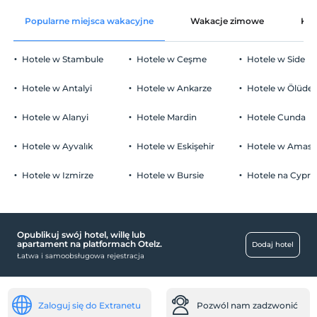
wolny wifi
Po 14:00
Popularne miejsca wakacyjne
Wakacje zimowe
Kat
Części wspólne i wszystkie pokoje
Wymeldować się
Przed 12:00
Hotele w Stambule
Hotele w Ceşme
Hotele w Side
Zwierzęta
Zwierzęta niedozwolone
Hotele w Antalyi
Hotele w Ankarze
Hotele w Ölüden
Palenie
Zakaz palenia w pokoju
Hotele w Alanyi
Hotele Mardin
Hotele Cunda
Parking
Dzieci)
Niemowlęta do wieku do 2 są bezpłatne.
wolny prywatny parking
Hotele w Ayvalık
Hotele w Eskişehir
Hotele w Amasr
1 dzieci w wieku poniżej 6 jest/jest bezpłatne za pokój
parking (na miejscu)
Hotele w Izmirze
Hotele w Bursie
Hotele na Cyprz
Opublikuj swój hotel, willę lub
zajęcia
apartament na platformach Otelz.
Dodaj hotel
Łatwa i samoobsługowa rejestracja
Masaż balijski
centra handlowe
Rynek
Zaloguj się do Extranetu
Pozwól nam zadzwonić