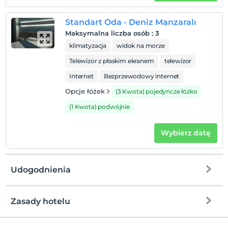
Po 14:00
Wymeldować się
Standart Oda - Deniz Manzaralı
Przed 12:00
Maksymalna liczba osób
:
3
klimatyzacja
widok na morze
Zwierzęta
Zwierzęta niedozwolone
Telewizor z płaskim ekranem
telewizor
Palenie
Internet
Bezprzewodowy internet
Zakaz palenia w pokoju
Opcje łóżek
(3 Kwota) pojedyncze łóżko
Dzieci)
(1 Kwota) podwójnie
Niemowlęta do wieku do 2 są bezpłatne.
1 dzieci w wieku poniżej 6 jest/jest bezpłatne za pokój
Wybierz datę
Udogodnienia
Zasady hotelu
Internet
Zameldować się