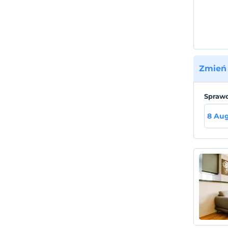
olanak
Zmień 
Sprawd
8 Aug