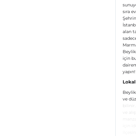
sunuyo
sıra e
Şehrin
İstanb
alan t
sadece
Marmar
Beylik
için b
dairem
yapın!
Lokal
Beylik
ve düze
bilini
ve alı
manzar
için i
ilçesi