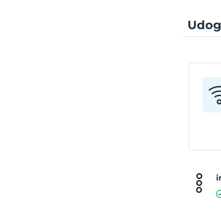
Udog
i