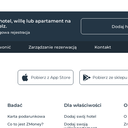
hotel, willę lub apartament na
lz.
Dodaj h
owa rejestracja
wonić
Zarządzanie rezerwacją
Kontakt
Pobierz z App Store
Pobierz ze sklepu
Badać
Dla właściwości
O
a
Karta podarunkowa
Dodaj swój hotel
O
Co to jest ZMoney?
Dodaj swoją
Z