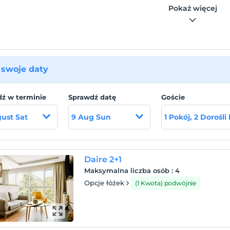
larından yararlanabilirsiniz.
Pokaż więcej
swoje daty
ź w terminie
Sprawdź datę
Goście
ust Sat
9 Aug Sun
1 Pokój, 2 Dorośli
Daire 2+1
Maksymalna liczba osób
:
4
Opcje łóżek
(1 Kwota) podwójnie