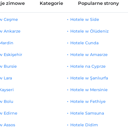
je zimowe
Kategorie
Popularne strony
 w Ceşme
Hotele w Side
 w Ankarze
Hotele w Ölüdeniz
Mardin
Hotele Cunda
w Eskişehir
Hotele w Amasrze
w Bursie
Hotele na Cyprze
w Lara
Hotele w Şanlıurfa
Kayseri
Hotele w Mersinie
w Bolu
Hotele w Fethiye
w Edirne
Hotele Samsuna
w Assos
Hotele Didim