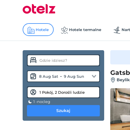
Hotele
Hotele termalne
Nart
Gatsb
-
8 Aug Sat
9 Aug Sun
Beylik
1 -nocleg
Szukaj