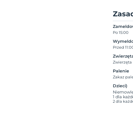
Zasa
Zameldo
Po 15:00
Wymeldo
Przed 11:0
Zwierzęt
Zwierzęta
Palenie
Zakaz pal
Dzieci)
Niemowlęt
1 dla każ
2 dla każd