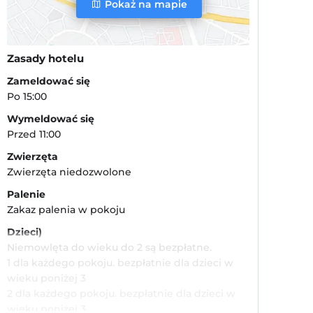
Pokaż na mapie
Zasady hotelu
Zameldować się
Po 15:00
Wymeldować się
Przed 11:00
Zwierzęta
Zwierzęta niedozwolone
Palenie
Zakaz palenia w pokoju
Dzieci)
Niemowlęta do wieku do 2 są bezpłatne.
1 dla każdego pokoju. bezpłatnie dla dzieci w
wieku poniżej 3
2 dla każdego pokoju. bezpłatnie dla dzieci w
wieku poniżej 3