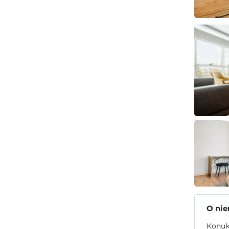
O ni
Konukl