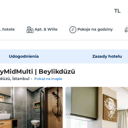
TL
. hotele
Apt. & Wille
Pokoje na godziny
Udogodnienia
Zasady hotelu
yMidMulti | Beylikdüzü
düzü, İstanbul
-
Pokaż na mapie