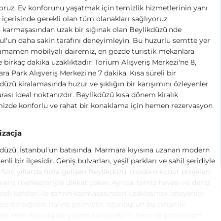
ruz. Ev konforunu yaşatmak için temizlik hizmetlerinin yanı
v içerisinde gerekli olan tüm olanakları sağlıyoruz.
 karmaşasından uzak bir sığınak olan Beylikdüzü'nde
ul'un daha sakin tarafını deneyimleyin. Bu huzurlu semtte yer
amamen mobilyalı dairemiz, en gözde turistik mekanlara
 birkaç dakika uzaklıktadır: Torium Alışveriş Merkezi'ne 8,
a Park Alışveriş Merkezi'ne 7 dakika. Kısa süreli bir
düzü kiralamasında huzur ve şıklığın bir karışımını özleyenler
urası ideal noktanızdır. Beylikdüzü kısa dönem kiralık
izde konforlu ve rahat bir konaklama için hemen rezervasyon
izacja
düzü, İstanbul'un batısında, Marmara kıyısına uzanan modern
nli bir ilçesidir. Geniş bulvarları, yeşil parkları ve sahil şeridiyle
r. Son yıllarda hızla gelişen Beylikdüzü, modern konut projeleri
şveriş merkezleriyle dikkat çeker. Ayrıca, temiz havası ve deniz
alı kafeleri ile şehrin karmaşasından uzaklaşmak isteyenler
deal bir sığınak haline gelmiştir. İstanbul'un bu dinamik
nde hem huzurlu bir yaşam sürdürebilir, hem de şehrin tüm