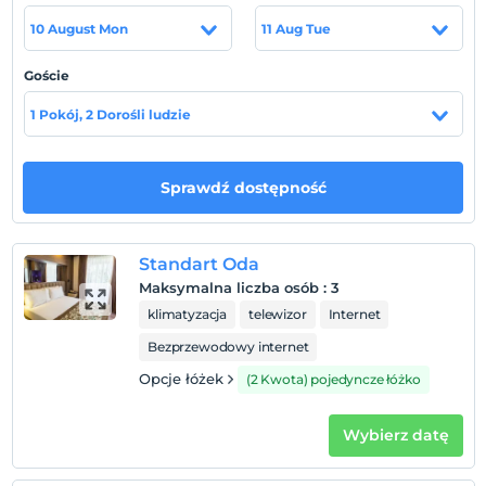
10 August Mon
11 Aug Tue
Pokaż na mapie
Goście
1 Pokój, 2 Dorośli ludzie
Zasady hotelu
Sprawdź dostępność
Zameldować się
Po 14:00
Wymeldować się
Standart Oda
Przed 12:00
Maksymalna liczba osób
:
3
Zwierzęta
klimatyzacja
telewizor
Internet
Zwierzęta niedozwolone
Bezprzewodowy internet
Palenie
Opcje łóżek
(2 Kwota) pojedyncze łóżko
Zakaz palenia w pokoju
Dzieci)
Wybierz datę
Niemowlęta do wieku do 1 są bezpłatne.
1 dzieci w wieku poniżej 5 jest/jest bezpłatne za pokój