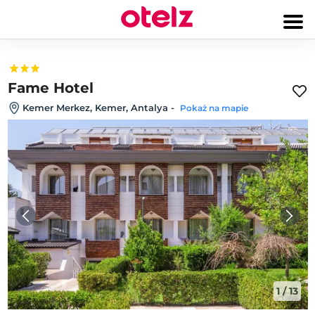
Fame Hotel
Kemer Merkez, Kemer, Antalya
-
Pokaż na mapie
1
/
13