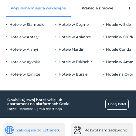
wolny wifi
Po 14:00
Popularne miejsca wakacyjne
Wakacje zimowe
Kat
tylko części wspólne
Wymeldować się
Przed 12:00
Hotele w Stambule
Hotele w Ceşme
Hotele w Side
Zwierzęta
Zwierzęta niedozwolone
Hotele w Antalyi
Hotele w Ankarze
Hotele w Ölüden
Palenie
Zakaz palenia w pokoju
Hotele w Alanyi
Hotele Mardin
Hotele Cunda
Parking
Dzieci)
Niemowlęta do wieku do 1 są bezpłatne.
wolny Parking publiczny
Hotele w Ayvalık
Hotele w Eskişehir
Hotele w Amasr
1 dzieci w wieku poniżej 5 jest/jest bezpłatne za pokój
parking (poza obiektem)
Hotele w Izmirze
Hotele w Bursie
Hotele na Cyprz
Opublikuj swój hotel, willę lub
zajęcia
apartament na platformach Otelz.
Dodaj hotel
Łatwa i samoobsługowa rejestracja
turecka noc
Bezpłatny
Pokoje
Zaloguj się do Extranetu
Pozwól nam zadzwonić
pokoje rodzinne