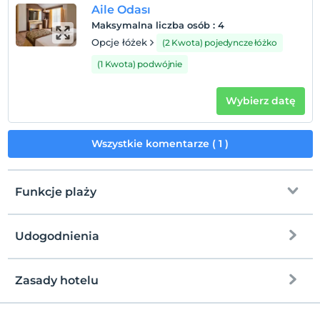
Aile Odası
Maksymalna liczba osób
:
4
Opcje łóżek
(2 Kwota) pojedyncze łóżko
(1 Kwota) podwójnie
Wybierz datę
Wszystkie komentarze ( 1 )
Funkcje plaży
Udogodnienia
na plażę
175 metrów dalej
Zasady hotelu
Internet
Zameldować się