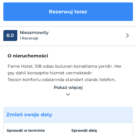
Rezerwuj teraz
Niesamowity
8.0
1 Recenzje
O nieruchomości
Fame Hotel, 108 odası bulunan konaklama yeridir. Her
şey dahil konseptte hizmet vermektedir.
Tesisin konforlu odalarında standart olarak; telefon,
banyo, küvet, uydu yayını, TV, banyo ve klima gibi
Pokaż więcej
olanaklar bulunuyor.
Lokalizacja
Kemer Merkez'de konumlanmaktadır.
Zmień swoje daty
Plaża
Sprawdź w terminie
Sprawdź datę
Plaja 175 metre mesafededir.