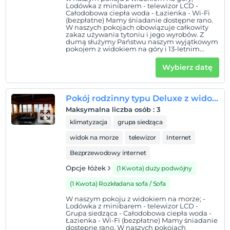
Lodówka z minibarem - telewizor LCD -
Całodobowa ciepła woda - Łazienka - Wi-Fi
(bezpłatne) Mamy śniadanie dostępne rano.
W naszych pokojach obowiązuje całkowity
zakaz używania tytoniu i jego wyrobów. Z
dumą służymy Państwu naszym wyjątkowym
pokojem z widokiem na góry i 13-letnim
doświadczeniem.
Wybierz datę
Pokój rodzinny typu Deluxe z widokiem na morze i miasto – 111
Maksymalna liczba osób
:
3
klimatyzacja
grupa siedząca
widok na morze
telewizor
Internet
Bezprzewodowy internet
Opcje łóżek
(1 Kwota) duży podwójny
(1 Kwota) Rozkładana sofa / Sofa
W naszym pokoju z widokiem na morze; -
Lodówka z minibarem - telewizor LCD -
Grupa siedząca - Całodobowa ciepła woda -
Łazienka - Wi-Fi (bezpłatne) Mamy śniadanie
dostępne rano. W naszych pokojach