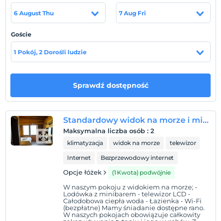
ekoturystyki naszego regionu, przekształciliśmy naszą
6 August Thu
7 Aug Fri
obecną działalność w trzygwiazdkowy hotel z 30-
osobowym mini tarasem widokowym, pragnąc posunąć
Goście
się naprzód w sektorze usług. Jesteśmy kandydatem do
kulturalnego przedstawienia naszego regionu światu z
1 Pokój, 2 Dorośli ludzie
jego zielenią i błękitem.
Lokalizacja
Sprawdź dostępność
Oprócz naszego wyjątkowego, fascynującego widoku i
wrażeń, odległość do centrum miasta to 10 minut, a
transport na lotnisko to 15 minut.
Standardowy widok na morze i miasto – 101
Maksymalna liczba osób
:
2
klimatyzacja
widok na morze
telewizor
Pokaż na mapie
Internet
Bezprzewodowy internet
Opcje łóżek
(1 Kwota) podwójnie
W naszym pokoju z widokiem na morze; -
Zasady hotelu
Lodówka z minibarem - telewizor LCD -
Całodobowa ciepła woda - Łazienka - Wi-Fi
Zameldować się
(bezpłatne) Mamy śniadanie dostępne rano.
W naszych pokojach obowiązuje całkowity
Po 14:00