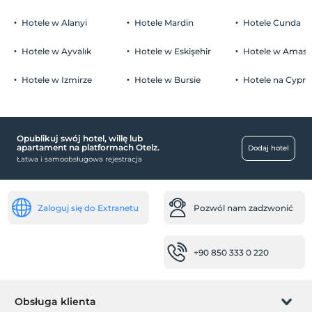
Palenie
Zakaz palenia w pokoju
Hotele w Alanyi
Hotele Mardin
Hotele Cunda
Parking
Ograniczenie wiekowe
Przyjmujemy wyłącznie gości w wieku od 18 do 90 .
wolny prywatny parking
Hotele w Ayvalık
Hotele w Eskişehir
Hotele w Amasr
parking (na miejscu)
Dzieci)
Hotele w Izmirze
Hotele w Bursie
Hotele na Cyprz
Niemowlęta do wieku do 1 są bezpłatne.
1 dzieci w wieku poniżej 6 jest/jest bezpłatne za pokój
Opublikuj swój hotel, willę lub
Usługi recepcji
apartament na platformach Otelz.
Dodaj hotel
Łatwa i samoobsługowa rejestracja
Całodobowa recepcja
usługi sprzątania
Usługa codziennego sprzątania
Zaloguj się do Extranetu
Pozwól nam zadzwonić
Niepełnosprawny
+90 850 333 0 220
główne wejście jest płaskie
zdrowie
Łatwy dojazd do szpitala (15 minut)
Obsługa klienta