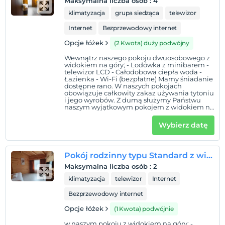
Maksymalna liczba osób
:
4
klimatyzacja
grupa siedząca
telewizor
Internet
Bezprzewodowy internet
Opcje łóżek
(2 Kwota) duży podwójny
Wewnątrz naszego pokoju dwuosobowego z
widokiem na góry; - Lodówka z minibarem -
telewizor LCD - Całodobowa ciepła woda -
Łazienka - Wi-Fi (bezpłatne) Mamy śniadanie
dostępne rano. W naszych pokojach
obowiązuje całkowity zakaz używania tytoniu
i jego wyrobów. Z dumą służymy Państwu
naszym wyjątkowym pokojem z widokiem na
góry i 13-letnim doświadczeniem.
Wybierz datę
Pokój rodzinny typu Standard z widokiem na góry – 110
Maksymalna liczba osób
:
2
klimatyzacja
telewizor
Internet
Bezprzewodowy internet
Opcje łóżek
(1 Kwota) podwójnie
w naszym pokoju z widokiem na góry; -