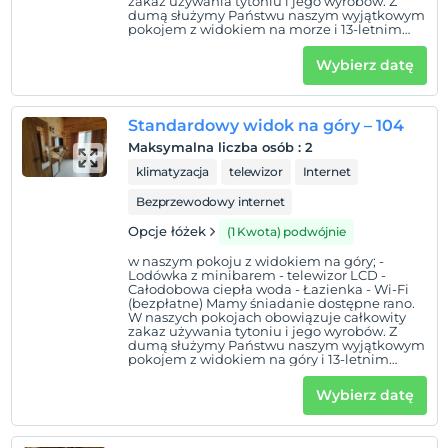
zakaz używania tytoniu i jego wyrobów. Z
dumą służymy Państwu naszym wyjątkowym
Wymeldować się
pokojem z widokiem na morze i 13-letnim
Przed 12:00
doświadczeniem.
Wybierz datę
Zwierzęta
Zwierzęta niedozwolone
Standardowy widok na góry – 104
Palenie
Maksymalna liczba osób
:
2
Zakaz palenia w pokoju
klimatyzacja
telewizor
Internet
Godziny zameldowania
Bezprzewodowy internet
Dzieci)
Opcje łóżek
(1 Kwota) podwójnie
Niemowlęta do wieku do 1 są bezpłatne.
1 dzieci w wieku poniżej 6 jest/jest bezpłatne za pokój
w naszym pokoju z widokiem na góry; -
Lodówka z minibarem - telewizor LCD -
Całodobowa ciepła woda - Łazienka - Wi-Fi
(bezpłatne) Mamy śniadanie dostępne rano.
W naszych pokojach obowiązuje całkowity
zakaz używania tytoniu i jego wyrobów. Z
dumą służymy Państwu naszym wyjątkowym
pokojem z widokiem na góry i 13-letnim
doświadczeniem.
Wybierz datę