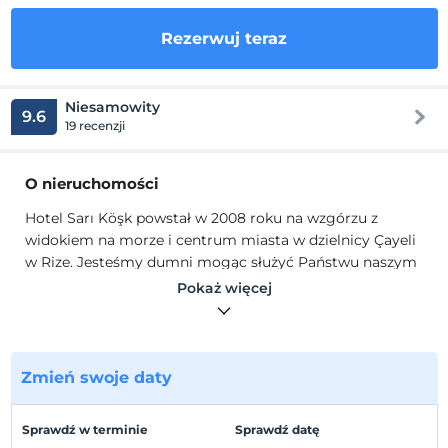
Rezerwuj teraz
Niesamowity
9.6
19 recenzji
O nieruchomości
Hotel Sarı Köşk powstał w 2008 roku na wzgórzu z
widokiem na morze i centrum miasta w dzielnicy Çayeli
w Rize. Jesteśmy dumni mogąc służyć Państwu naszym
wyjątkowym spojrzeniem i doświadczeniem.
Pokaż więcej
Hotel Sarı Köşk od 12 lat służy swoim gościom jako
restauracja. W tym okresie oferowała swoim klientom
smaki, którymi jest ekspertem w swojej dziedzinie w
przyzwoitym otoczeniu przeplatanym z naturą. Wraz z
Zmień swoje daty
procesem pandemii w 2019 r. przypominają nam
wydarzenia na całym świecie; Nasz zarząd podjął nowe
Sprawdź w terminie
Sprawdź datę
decyzje w wyniku tych decyzji, aby przyczynić się do