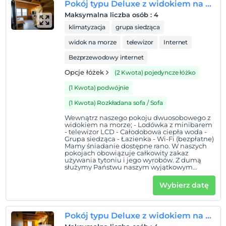
Pokój typu Deluxe z widokiem na morze i miasto – 105
Maksymalna liczba osób
:
4
klimatyzacja
grupa siedząca
widok na morze
telewizor
Internet
Bezprzewodowy internet
Opcje łóżek
(2 Kwota) pojedyncze łóżko
(1 Kwota) podwójnie
(1 Kwota) Rozkładana sofa / Sofa
Wewnątrz naszego pokoju dwuosobowego z
widokiem na morze; - Lodówka z minibarem
- telewizor LCD - Całodobowa ciepła woda -
Grupa siedząca - Łazienka - Wi-Fi (bezpłatne)
Mamy śniadanie dostępne rano. W naszych
pokojach obowiązuje całkowity zakaz
używania tytoniu i jego wyrobów. Z dumą
służymy Państwu naszym wyjątkowym
pokojem z widokiem na morze i 13-letnim
doświadczeniem.
Wybierz datę
Pokój typu Deluxe z widokiem na góry – 106