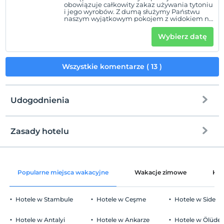
obowiązuje całkowity zakaz używania tytoniu
i jego wyrobów. Z dumą służymy Państwu
naszym wyjątkowym pokojem z widokiem na
morze i 13-letnim doświadczeniem.
Wybierz datę
Wszystkie komentarze ( 13 )
Udogodnienia
Zasady hotelu
Internet
Zameldować się
wolny wifi
Po 14:00
Popularne miejsca wakacyjne
Wakacje zimowe
Kat
Części wspólne i wszystkie pokoje
Wymeldować się
Przed 12:00
Hotele w Stambule
Hotele w Ceşme
Hotele w Side
Zwierzęta
Zwierzęta niedozwolone
Hotele w Antalyi
Hotele w Ankarze
Hotele w Ölüden