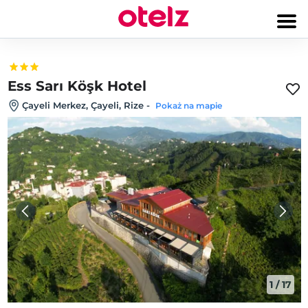
Ess Sarı Köşk Hotel
Çayeli Merkez, Çayeli, Rize
-
Pokaż na mapie
1
/
17