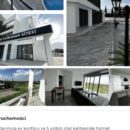
eruchomości
arımıza ev konforu ve 5 yıldızlı otel kalitesinde hizmet