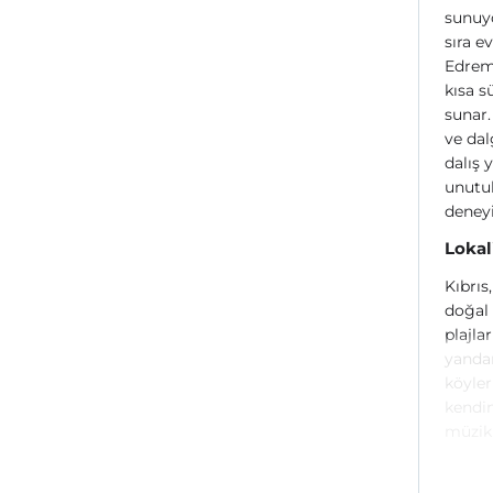
sunuyo
sıra e
Edremi
kısa s
sunar.
ve dal
dalış 
unutul
deneyi
Lokal
Kıbrıs
doğal 
plajla
yandan
köyler
kendin
müzik 