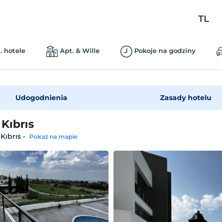
TL
. hotele
Apt. & Wille
Pokoje na godziny
Udogodnienia
Zasady hotelu
 Kıbrıs
 Kıbrıs
-
Pokaż na mapie