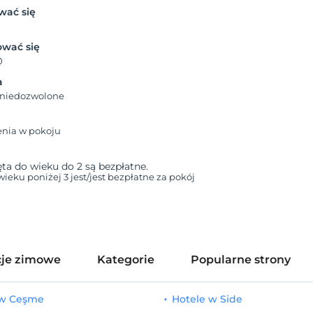
wać się
wać się
0
a
 niedozwolone
enia w pokoju
a do wieku do 2 są bezpłatne.
 wieku poniżej 3 jest/jest bezpłatne za pokój
je zimowe
Kategorie
Popularne strony
 w Ceşme
Hotele w Side