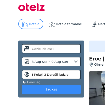
Hotele
Hotele termalne
Nart
Eroe |
-
8 Aug Sat
9 Aug Sun
Girne,
1 -nocleg
Szukaj