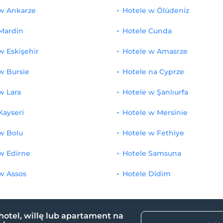
 w Ankarze
Hotele w Ölüdeniz
Mardin
Hotele Cunda
w Eskişehir
Hotele w Amasrze
w Bursie
Hotele na Cyprze
w Lara
Hotele w Şanlıurfa
Kayseri
Hotele w Mersinie
w Bolu
Hotele w Fethiye
w Edirne
Hotele Samsuna
w Assos
Hotele Didim
hotel, willę lub apartament na