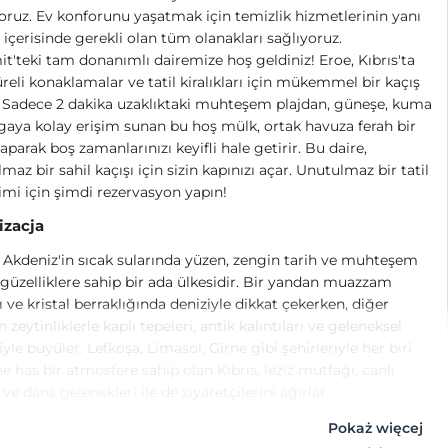
ruz. Ev konforunu yaşatmak için temizlik hizmetlerinin yanı
v içerisinde gerekli olan tüm olanakları sağlıyoruz.
t'teki tam donanımlı dairemize hoş geldiniz! Eroe, Kıbrıs'ta
üreli konaklamalar ve tatil kiralıkları için mükemmel bir kaçış
 Sadece 2 dakika uzaklıktaki muhteşem plajdan, güneşe, kuma
gaya kolay erişim sunan bu hoş mülk, ortak havuza ferah bir
yaparak boş zamanlarınızı keyifli hale getirir. Bu daire,
maz bir sahil kaçışı için sizin kapınızı açar. Unutulmaz bir tatil
mi için şimdi rezervasyon yapın!
izacja
, Akdeniz'in sıcak sularında yüzen, zengin tarih ve muhteşem
güzelliklere sahip bir ada ülkesidir. Bir yandan muazzam
rı ve kristal berraklığında deniziyle dikkat çekerken, diğer
 zeytinliklerle kaplı tepeleri, antik kalıntıları ve geleneksel
iyle büyüler. Lefkoşa, Limasol, Girne gibi şehirleriyle her biri
e has bir atmosfere sahip olan Kıbrıs, leziz mutfağı, canlı
ve dans gelenekleri ile de ziyaretçilerini ağırlar.
Pokaż więcej