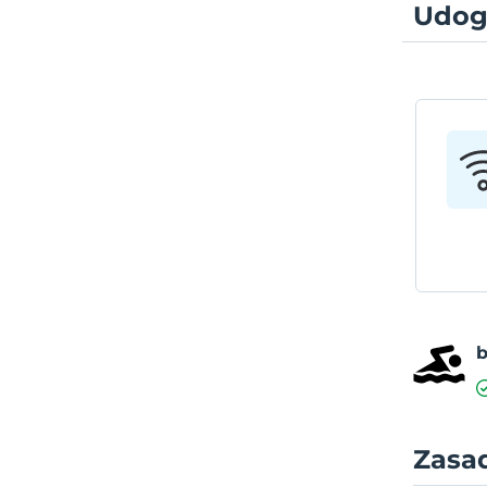
Udog
Zasa