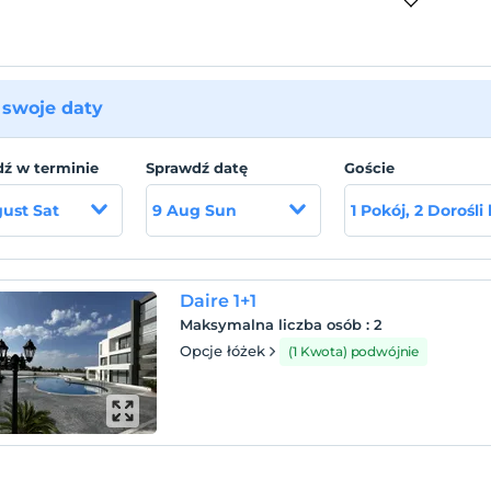
swoje daty
ź w terminie
Sprawdź datę
Goście
ust Sat
9 Aug Sun
1 Pokój, 2 Dorośli
Daire 1+1
Maksymalna liczba osób
:
2
Opcje łóżek
(1 Kwota) podwójnie