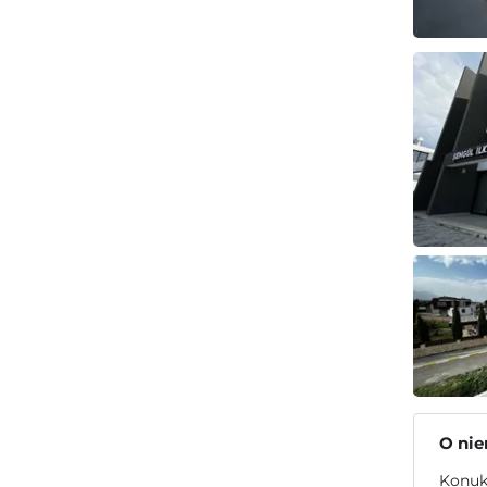
O ni
Konukl