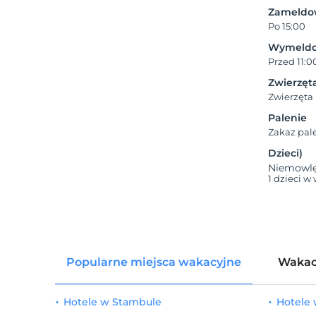
Zameldo
Po 15:00
Wymeldo
Przed 11:0
Zwierzęt
Zwierzęta
Palenie
Zakaz pal
Dzieci)
Niemowlęt
1 dzieci w
Popularne miejsca wakacyjne
Wakac
Hotele w Stambule
Hotele