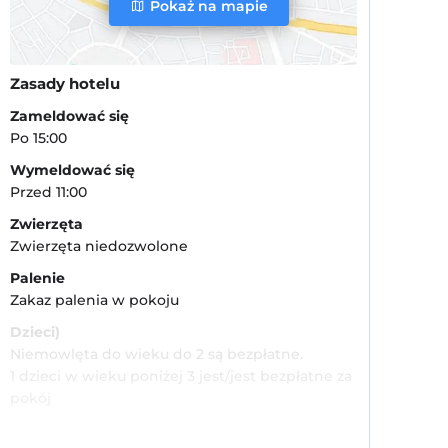
Pokaż na mapie
Zasady hotelu
Zameldować się
Po 15:00
Wymeldować się
Przed 11:00
Zwierzęta
Zwierzęta niedozwolone
Palenie
Zakaz palenia w pokoju
Dzieci)
Niemowlęta do wieku do 2 są bezpłatne.
1 dzieci w wieku poniżej 3 jest/jest bezpłatne za
pokój