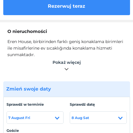
Rezerwuj teraz
O nieruchomości
Eren House, birbirinden farklı geniş konaklama birimleri
ile misafirlerine ev sıcaklığında konaklama hizmeti
sunmaktadır.
Dairelerde, kanepe, TV, Wi-Fi, mini mutfak, ocak, çamaşır
Pokaż więcej
makinesi, bulaşık makinesi, mutfak araç ve gereçleri
bulunmaktadır.
Lokalizacja
Zmień swoje daty
Ula Merkez'de konumlanmaktadır.
Plaża
Sprawdź w terminie
Sprawdź datę
Sahile 10 km mesafededir.
7 August Fri
8 Aug Sat
Goście