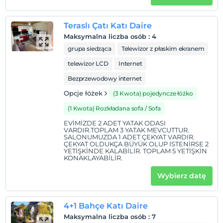
Teraslı Çatı Katı Daire
Maksymalna liczba osób
:
4
grupa siedząca
Telewizor z płaskim ekranem
telewizor LCD
Internet
Bezprzewodowy internet
Opcje łóżek
(3 Kwota) pojedyncze łóżko
(1 Kwota) Rozkładana sofa / Sofa
EVİMİZDE 2 ADET YATAK ODASI
VARDIR.TOPLAM 3 YATAK MEVCUTTUR.
SALONUMUZDA 1 ADET ÇEKYAT VARDIR.
ÇEKYAT OLDUKÇA BÜYÜK OLUP İSTENİRSE 2
YETİŞKİNDE KALABİLİR. TOPLAM 5 YETİŞKİN
KONAKLAYABİLİR.
Wybierz datę
4+1 Bahçe Katı Daire
Maksymalna liczba osób
:
7