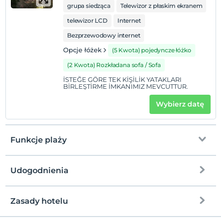
grupa siedząca
Telewizor z płaskim ekranem
telewizor LCD
Internet
Bezprzewodowy internet
Opcje łóżek
(5 Kwota) pojedyncze łóżko
(2 Kwota) Rozkładana sofa / Sofa
İSTEĞE GÖRE TEK KİŞİLİK YATAKLARI
BİRLEŞTİRME İMKANIMIZ MEVCUTTUR.
Wybierz datę
Funkcje plaży
Udogodnienia
na plażę
10 km stąd
plaża publiczna
Zasady hotelu
Internet
Zameldować się