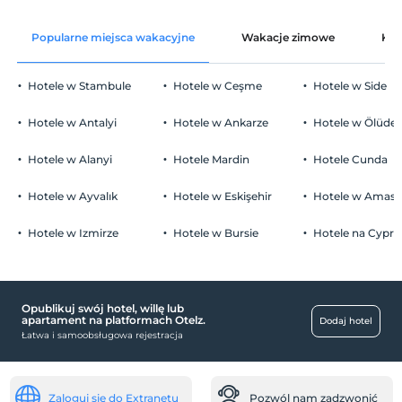
wolny Wi-Fi i przewodowe
Po 14:00
Popularne miejsca wakacyjne
Wakacje zimowe
Kat
Części wspólne i wszystkie pokoje
Wymeldować się
Przed 11:00
Hotele w Stambule
Hotele w Ceşme
Hotele w Side
Zwierzęta
Zwierzęta są dozwolone. Żadnych dodatkowych opłat.
Hotele w Antalyi
Hotele w Ankarze
Hotele w Ölüden
Palenie
Zakaz palenia w pokoju
Hotele w Alanyi
Hotele Mardin
Hotele Cunda
Parking
Dzieci)
Niemowlęta do wieku do 2 są bezpłatne.
wolny Parking publiczny
Hotele w Ayvalık
Hotele w Eskişehir
Hotele w Amasr
1 dzieci w wieku poniżej 13 jest/jest bezpłatne za pokój
parking (poza obiektem)
Hotele w Izmirze
Hotele w Bursie
Hotele na Cyprz
Opublikuj swój hotel, willę lub
zajęcia
apartament na platformach Otelz.
Dodaj hotel
Łatwa i samoobsługowa rejestracja
rzutki
Bezpłatny
miejsca publiczne
Zaloguj się do Extranetu
Pozwól nam zadzwonić