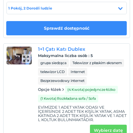
Pokaż na mapie
1 Pokój, 2 Dorośli ludzie
Zasady hotelu
Sprawdź dostępność
Zameldować się
Po 14:00
1+1 Çatı Katı Dublex
Wymeldować się
Maksymalna liczba osób
:
5
Przed 11:00
grupa siedząca
Telewizor z płaskim ekranem
Zwierzęta
telewizor LCD
Internet
Zwierzęta są dozwolone. Żadnych dodatkowych opłat.
Bezprzewodowy internet
Palenie
Opcje łóżek
(4 Kwota) pojedyncze łóżko
Zakaz palenia w pokoju
(1 Kwota) Rozkładana sofa / Sofa
Godziny zameldowania
EVİMİZDE 1 ADET YATAK ODASI VE
Dzieci)
İÇERİSİNDE 2 ADET TEK KİŞİLİK YATAK, ASMA
Niemowlęta do wieku do 2 są bezpłatne.
KATINDA 2 ADET TEK KİŞİLİK YATAK VE 1 ADET
L KOLTUK BULUNMAKTADIR.
1 dzieci w wieku poniżej 13 jest/jest bezpłatne za pokój
Wybierz datę