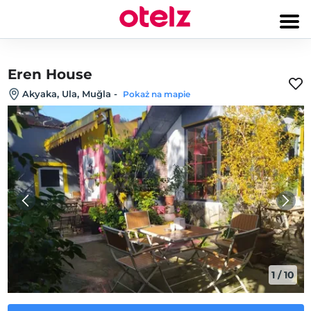
Eren House
Akyaka, Ula, Muğla
-
Pokaż na mapie
1
/
10