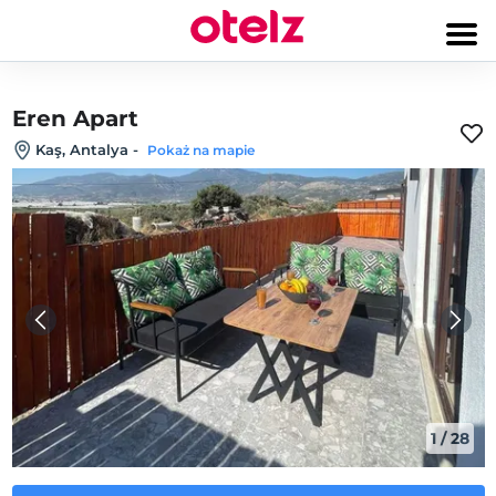
Eren Apart
Kaş, Antalya
-
Pokaż na mapie
1
/
28