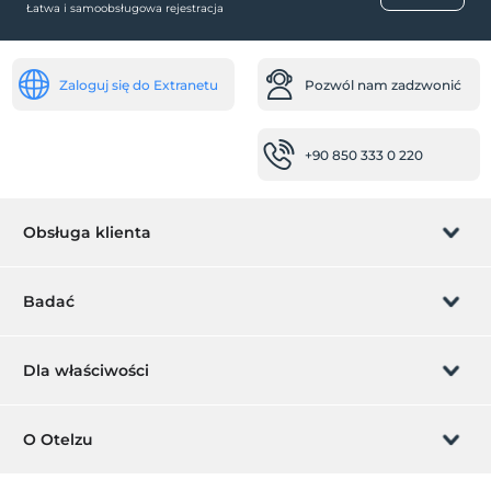
Łatwa i samoobsługowa rejestracja
Zaloguj się do Extranetu
Pozwól nam zadzwonić
+90 850 333 0 220
Obsługa klienta
Zarządzanie rezerwacją
Badać
Pozwól nam zadzwonić
Karta podarunkowa
Dla właściwości
Zostań członkiem
Co to jest ZMoney?
Dodaj swój hotel
O Otelzu
Kontakt
Znak członkiem
Dodaj swoją willę/apartament