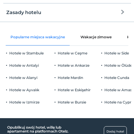
Zasady hotelu
Zameldować się
Po 16:00
Popularne miejsca wakacyjne
Wakacje zimowe
Kat
Wymeldować się
Przed 10:00
Hotele w Stambule
Hotele w Ceşme
Hotele w Side
Zwierzęta
Zwierzęta niedozwolone
Hotele w Antalyi
Hotele w Ankarze
Hotele w Ölüden
Palenie
Zakaz palenia w pokoju
Hotele w Alanyi
Hotele Mardin
Hotele Cunda
Dzieci)
Niemowlęta do wieku do 2 są bezpłatne.
Hotele w Ayvalık
Hotele w Eskişehir
Hotele w Amasr
Nie ma polityki dotyczącej bezpłatnych dzieci
Hotele w Izmirze
Hotele w Bursie
Hotele na Cyprz
Opublikuj swój hotel, willę lub
apartament na platformach Otelz.
Dodaj hotel