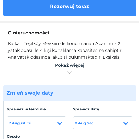
Rezerwuj teraz
O nieruchomości
Kalkan Yeşilköy Mevkiin de konumlanan Apartımız 2
yatak odası ile 4 kişi konaklama kapasitesine sahiptir.
Ana yatak odasında jakuzisi bulunmaktadır. Eksiksiz
mutfak araç gereçleri ile sizi evinizde gibi
Pokaż więcej
hissettirecektir.
Lokalizacja
Kalkan Yeşilköy Mevkiin de konumlanmaktadır.
Zmień swoje daty
Plaża
Sprawdź w terminie
Sprawdź datę
Plaja 3 km mesafededir
7 August Fri
8 Aug Sat
Pokaż na mapie
Goście