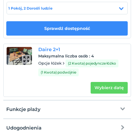
1 Pokój, 2 Dorośli ludzie
Zasady hotelu
Sprawdź dostępność
Zameldować się
Po 16:00
Wymeldować się
Daire 2+1
Przed 10:00
Maksymalna liczba osób
:
4
Zwierzęta
Opcje łóżek
(2 Kwota) pojedyncze łóżko
Zwierzęta niedozwolone
(1 Kwota) podwójnie
Palenie
Zakaz palenia w pokoju
Wybierz datę
Dzieci)
Niemowlęta do wieku do 2 są bezpłatne.
Nie ma polityki dotyczącej bezpłatnych dzieci
Funkcje plaży
Udogodnienia
na plażę
3 km stąd