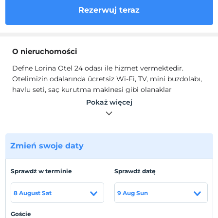
Rezerwuj teraz
O nieruchomości
Defne Lorina Otel 24 odası ile hizmet vermektedir.
Otelimizin odalarında ücretsiz Wi-Fi, TV, mini buzdolabı,
havlu seti, saç kurutma makinesi gibi olanaklar
mevcuttur.
Pokaż więcej
Lokalizacja
Bozburun'da bulunan otelimiz denize sıfırdır. Marmaris
merkezine 45 km, Dalaman Havalimanı'na ise 140 km
Zmień swoje daty
uzaklıktadır.
Sprawdź w terminie
Sprawdź datę
Pokaż na mapie
8 August Sat
9 Aug Sun
Goście