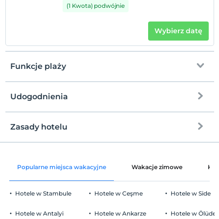
(1 Kwota) podwójnie
Wybierz datę
Funkcje plaży
Udogodnienia
Przy plaży
prywatna plaża
Zasady hotelu
Internet
rusztowanie
Zameldować się
wolny wifi
Po 14:00
Popularne miejsca wakacyjne
Wakacje zimowe
Kat
Części wspólne i wszystkie pokoje
Wymeldować się
Przed 12:00
Hotele w Stambule
Hotele w Ceşme
Hotele w Side
Zwierzęta
Zwierzęta niedozwolone
Hotele w Antalyi
Hotele w Ankarze
Hotele w Ölüden