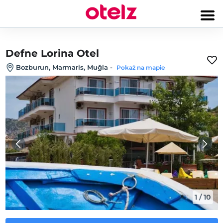
Defne Lorina Otel
Bozburun, Marmaris, Muğla
-
Pokaż na mapie
1
/
10