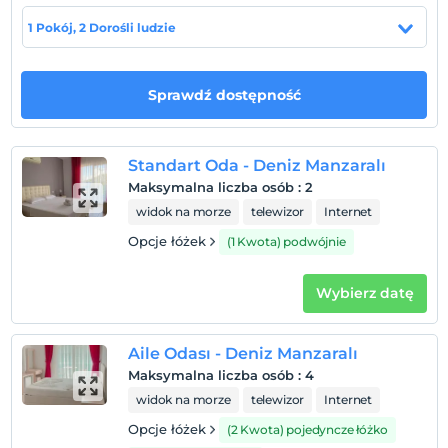
Zasady hotelu
1 Pokój, 2 Dorośli ludzie
Zameldować się
Po 14:00
Sprawdź dostępność
Wymeldować się
Przed 12:00
Zwierzęta
Standart Oda - Deniz Manzaralı
Zwierzęta niedozwolone
Maksymalna liczba osób
:
2
widok na morze
telewizor
Internet
Palenie
Zakaz palenia w pokoju
Opcje łóżek
(1 Kwota) podwójnie
Dzieci)
Niemowlęta do wieku do 2 są bezpłatne.
Wybierz datę
1 dzieci w wieku poniżej 6 jest/jest bezpłatne za pokój
Aile Odası - Deniz Manzaralı
Maksymalna liczba osób
:
4
widok na morze
telewizor
Internet
Opcje łóżek
(2 Kwota) pojedyncze łóżko