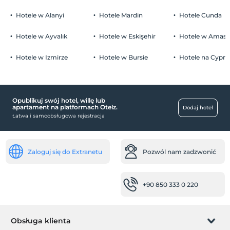
Palenie
miejsca publiczne
Zakaz palenia w pokoju
Hotele w Alanyi
Hotele Mardin
Hotele Cunda
Dzieci)
ogród
Niemowlęta do wieku do 2 są bezpłatne.
Hotele w Ayvalık
Hotele w Eskişehir
Hotele w Amasr
Pokoje
1 dzieci w wieku poniżej 6 jest/jest bezpłatne za pokój
Hotele w Izmirze
Hotele w Bursie
Hotele na Cyprz
pokoje rodzinne
dziecko
łóżeczko dziecięce
Opublikuj swój hotel, willę lub
apartament na platformach Otelz.
Dodaj hotel
Usługi recepcji
Łatwa i samoobsługowa rejestracja
Całodobowa recepcja
niemowlę
Zaloguj się do Extranetu
Pozwól nam zadzwonić
łóżeczko dla dziecka
Krzesełko dla dziecka w restauracji
+90 850 333 0 220
transport
Transfer lotniskowy (płatny)
Obsługa klienta
Usługa transferu (płatna)