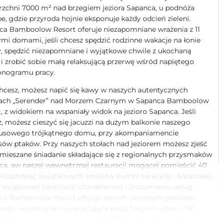
rzchni 7000 m² nad brzegiem jeziora Sapanca, u podnóża
e, gdzie przyroda hojnie eksponuje każdy odcień zieleni.
ca Bamboolow Resort oferuje niezapomniane wrażenia z 11
mi domami, jeśli chcesz spędzić rodzinne wakacje na łonie
, spędzić niezapomniane i wyjątkowe chwile z ukochaną
i zrobić sobie małą relaksującą przerwę wśród napiętego
nogramu pracy.
chcesz, możesz napić się kawy w naszych autentycznych
ch „Serender” nad Morzem Czarnym w Sapanca Bamboolow
, z widokiem na wspaniały widok na jezioro Sapanca. Jeśli
, możesz cieszyć się jacuzzi na dużym balkonie naszego
sowego trójkątnego domu, przy akompaniamencie
sów ptaków. Przy naszych stołach nad jeziorem możesz zjeść
mieszane śniadanie składające się z regionalnych przysmaków
ca, aw naszej wewnętrznej restauracji mogącej pomieścić 40
skosztować wyjątkowych smaków kuchni tureckiej i światowej.
 wyjątkowej lokalizacji, charakterowi i zrozumieniu usług,
ca Bamboolow Resort oferuje swoim cenionym gościom
wości wypoczynku wykraczające poza Twoje marzenia.
W