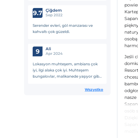
powie
Çiğdem
Kartep
9.7
Sep 2022
Sapan
piękny
Serender evleri, göl manzarası ve
kahvaltı çok güzeldi.
natury
osobą 
harmo
Ali
9
Apr 2024
Jeśli 
domka
Lokasyon muhteşem, ambians çok
Resort
iyi, ilgi alaka çok iyi. Muhteşem
bungalovlar, malikanede yaşıyor gibi
chcesz
hissedeceksiniz
bambu
Wszystko
odgło
nasze 
Sapan
osób 
Dzięki
Sapan
możli