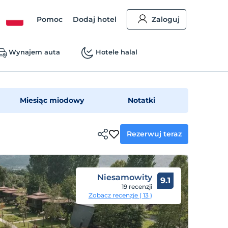
Pomoc
Dodaj hotel
Zaloguj
Wynajem auta
Hotele halal
Miesiąc miodowy
Notatki
Rezerwuj teraz
Niesamowity
9.1
19 recenzji
Zobacz recenzje ( 13 )