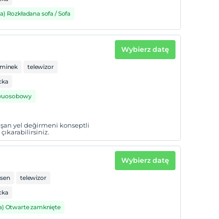
a) Rozkładana sofa / Sofa
Wybierz datę
minek
telewizor
cka
dwuosobowy
uşan yel değirmeni konseptli
ıkarabilirsiniz.
Wybierz datę
asen
telewizor
cka
a) Otwarte zamknięte