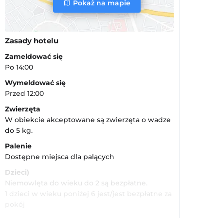
Pokaż na mapie
Zasady hotelu
Zameldować się
Po 14:00
Wymeldować się
Przed 12:00
Zwierzęta
W obiekcie akceptowane są zwierzęta o wadze
do 5 kg.
Palenie
Dostępne miejsca dla palących
Dzieci)
Niemowlęta do wieku do 2 są bezpłatne.
1 dzieci w wieku poniżej 6 jest/jest bezpłatne za
pokój