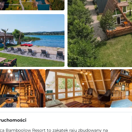
eruchomości
ca Bamboolow Resort to zakątek raju zbudowany na