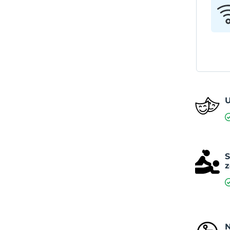
U
S
N