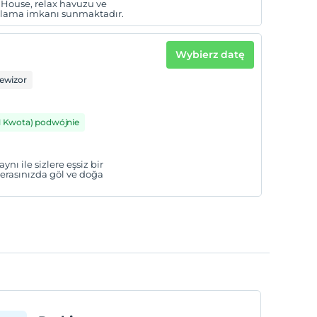
 House, relax havuzu ve
aklama imkanı sunmaktadır.
Wybierz datę
lewizor
1 Kwota) podwójnie
ynı ile sizlere eşsiz bir
erasınızda göl ve doğa