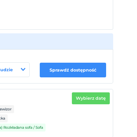
 ludzie
Sprawdź dostępność
Wybierz datę
lewizor
cka
a) Rozkładana sofa / Sofa