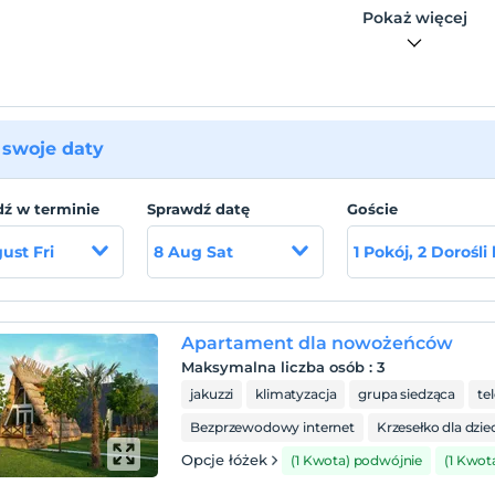
h domach znajdziesz nocleg dla 2-3 osób, a także rodzinne
Pokaż więcej
je. W naszych bungalowach rodzinnych znajdują się 2
ie i 1 salon.
Cały nasz zespół jest ekspertami w swoich
inach i zapewnia niezbędne środowisko, abyś czuł się
cznie w naszym obiekcie. Nasz personel 24/7 jest w obiekcie i
e rozwiązania dla wszystkich Twoich potrzeb.
swoje daty
izacja
 znajduje się w Sapanca Sakarya.
ź w terminie
Sprawdź datę
Goście
ust Fri
8 Aug Sat
1 Pokój, 2 Dorośli
Apartament dla nowożeńców
Maksymalna liczba osób
:
3
jakuzzi
klimatyzacja
grupa siedząca
te
Bezprzewodowy internet
Krzesełko dla dzie
Opcje łóżek
(1 Kwota) podwójnie
(1 Kwot