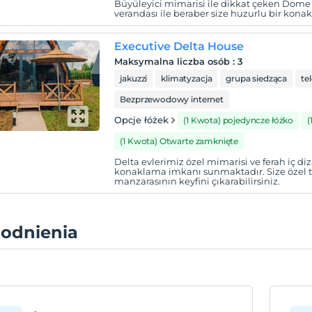
Büyüleyici mimarisi ile dikkat çeken Dome
verandası ile beraber size huzurlu bir kon
Executive Delta House
Maksymalna liczba osób
:
3
jakuzzi
klimatyzacja
grupa siedząca
te
Bezprzewodowy internet
Opcje łóżek
(1 Kwota) pojedyncze łóżko
(
(1 Kwota) Otwarte zamknięte
Delta evlerimiz özel mimarisi ve ferah iç diza
konaklama imkanı sunmaktadır. Size özel t
manzarasının keyfini çıkarabilirsiniz.
odnienia