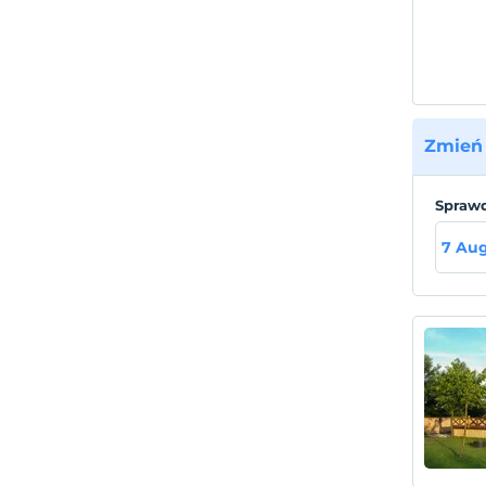
naszyc
wakac
sypialn
dziedz
bezpie
oferuj
Zmień 
Lokal
Obiekt
Sprawd
7 Aug