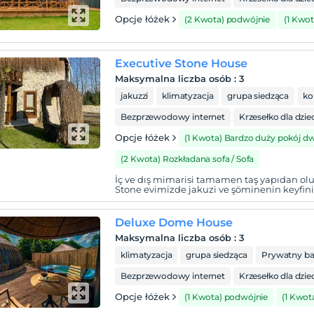
Opcje łóżek
(2 Kwota) podwójnie
(1 Kwot
Executive Stone House
Maksymalna liczba osób
:
3
jakuzzi
klimatyzacja
grupa siedząca
ko
Bezprzewodowy internet
Krzesełko dla dzie
Opcje łóżek
(1 Kwota) Bardzo duży pokój 
(2 Kwota) Rozkładana sofa / Sofa
İç ve dış mimarisi tamamen taş yapıdan ol
Stone evimizde jakuzi ve şöminenin keyfini ç
Deluxe Dome House
Maksymalna liczba osób
:
3
klimatyzacja
grupa siedząca
Prywatny b
Bezprzewodowy internet
Krzesełko dla dzie
Opcje łóżek
(1 Kwota) podwójnie
(1 Kwot