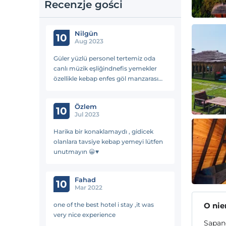
Recenzje gości
Nilgün
10
Aug 2023
Güler yüzlü personel tertemiz oda
canlı müzik eşliğindnefis yemekler
özellikle kebap enfes göl manzarası
sessiz sakin kafa dinlendirmek
isteyenlere biz çok memnun kaldık
Özlem
kesinlikle tavsiye ediyoruz
10
Jul 2023
Harika bir konaklamaydı , gidicek
olanlara tavsiye kebap yemeyi lütfen
unutmayın 😀♥️
Fahad
10
Mar 2022
one of the best hotel i stay ,it was
O ni
very nice experience
Sapan