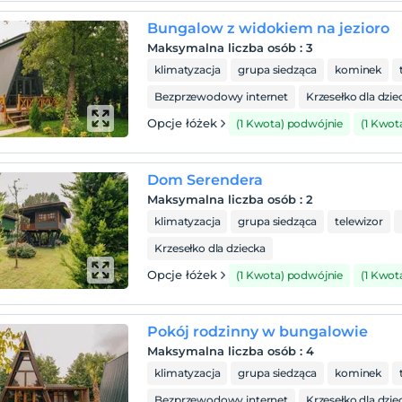
Bungalow z widokiem na jezioro
Maksymalna liczba osób
:
3
klimatyzacja
grupa siedząca
kominek
Bezprzewodowy internet
Krzesełko dla dzie
Opcje łóżek
(1 Kwota) podwójnie
(1 Kwot
Dom Serendera
Maksymalna liczba osób
:
2
klimatyzacja
grupa siedząca
telewizor
Krzesełko dla dziecka
Opcje łóżek
(1 Kwota) podwójnie
(1 Kwot
Pokój rodzinny w bungalowie
Maksymalna liczba osób
:
4
klimatyzacja
grupa siedząca
kominek
Bezprzewodowy internet
Krzesełko dla dzie