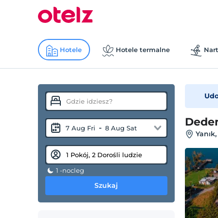
Hotele
Hotele termalne
Nart
Udo
Dedem
-
7 Aug Fri
8 Aug Sat
Yanık,
1 -nocleg
Szukaj