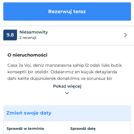
Rezerwuj teraz
Niesamowity
9.8
2 recenzji
O nieruchomości
Casa Ja Voi, deniz manzarasına sahip 12 odalı lüks butik
konseptli bir oteldir. Odalarımız en küçük detaylarda
dahi kalite düşünülerek donatılmış ve sorunsuz bir
konforun devamlılığı sağlanmıştır.
Pokaż więcej
Casa Ja Voi bu yıl hizmet vermeye başlayan, Turizm
Bakanlığı'na bağlı 3 yıldızlı bir oteldir. 12 odalı otelimizde
her sabah denizin kokusunu ve sesini duyarak uyanırsınız.
Otel hizmetlerimizin yanı sıra restoran ve barımızdan
Zmień swoje daty
çıkan geniş yelpazedeki seçeneklerle gün içinde keyifli
vakit geçirirsiniz.
Sprawdź w terminie
Sprawdź datę