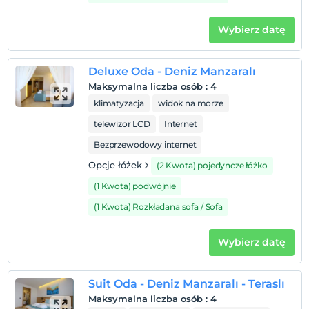
Zwierzęta
Zwierzęta są dozwolone. Żadnych dodatkowych opłat.
Wybierz datę
Palenie
Zakaz palenia w pokoju
Deluxe Oda - Deniz Manzaralı
Dzieci)
Maksymalna liczba osób
:
4
Niemowlęta do wieku do 2 są bezpłatne.
klimatyzacja
widok na morze
1 dzieci w wieku poniżej 6 jest/jest bezpłatne za pokój
telewizor LCD
Internet
Bezprzewodowy internet
Opcje łóżek
(2 Kwota) pojedyncze łóżko
(1 Kwota) podwójnie
(1 Kwota) Rozkładana sofa / Sofa
Wybierz datę
Suit Oda - Deniz Manzaralı - Teraslı
Maksymalna liczba osób
:
4