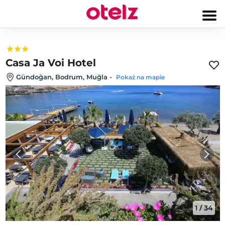
Casa Ja Voi Hotel
Gündoğan, Bodrum, Muğla
-
Pokaż na mapie
1
/
34