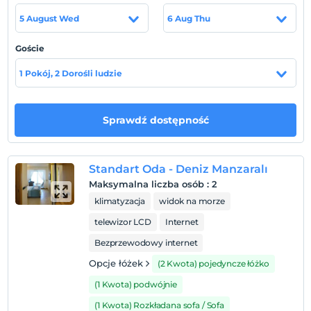
Lokalizacja
5 August Wed
6 Aug Thu
Otelimizin önü Gündoğan Küçükbük Sahili'nde denize
sıfır konumlanmıştır ve araç girişlerine kapalıdır.
Goście
Plaża
1 Pokój, 2 Dorośli ludzie
Küçükbük Sahili Gündoğan ve Türkbükü Koyları arasında
yer alır. Sahil çocukların rahatça oynayabileceği şekilde
kum, deniz derinliği güvenli şekilde sığdır.
Sprawdź dostępność
Pokaż na mapie
Standart Oda - Deniz Manzaralı
Maksymalna liczba osób
:
2
klimatyzacja
widok na morze
Zasady hotelu
telewizor LCD
Internet
Bezprzewodowy internet
Zameldować się
Po 14:00
Opcje łóżek
(2 Kwota) pojedyncze łóżko
Wymeldować się
(1 Kwota) podwójnie
Przed 11:00
(1 Kwota) Rozkładana sofa / Sofa