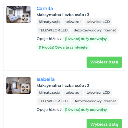
Camila
Maksymalna liczba osób
:
3
klimatyzacja
telewizor
telewizor LCD
TELEWIZOR LED
Bezprzewodowy internet
Opcje łóżek
(1 Kwota) duży podwójny
(1 Kwota) Otwarte zamknięte
Wybierz datę
Isabella
Maksymalna liczba osób
:
2
klimatyzacja
telewizor
telewizor LCD
TELEWIZOR LED
Bezprzewodowy internet
Opcje łóżek
(1 Kwota) duży podwójny
Wybierz datę