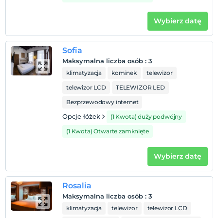
Wybierz datę
Sofia
Maksymalna liczba osób
:
3
klimatyzacja
kominek
telewizor
telewizor LCD
TELEWIZOR LED
Bezprzewodowy internet
Opcje łóżek
(1 Kwota) duży podwójny
(1 Kwota) Otwarte zamknięte
Wybierz datę
Rosalia
Maksymalna liczba osób
:
3
klimatyzacja
telewizor
telewizor LCD