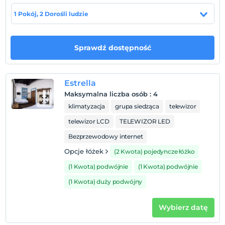
Lokalizacja
1 Pokój, 2 Dorośli ludzie
Alaçatı'da konumlanmaktadır.
Sprawdź dostępność
Pokaż na mapie
Estrella
Maksymalna liczba osób
:
4
Zasady hotelu
klimatyzacja
grupa siedząca
telewizor
Zameldować się
telewizor LCD
TELEWIZOR LED
Po 14:00
Bezprzewodowy internet
Wymeldować się
Opcje łóżek
(2 Kwota) pojedyncze łóżko
Przed 12:00
(1 Kwota) podwójnie
(1 Kwota) podwójnie
Zwierzęta
Zwierzęta niedozwolone
(1 Kwota) duży podwójny
Palenie
Zakaz palenia w pokoju
Wybierz datę
Dzieci)