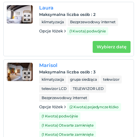
Niemowlęta do wieku do 2 są bezpłatne.
Laura
1 dzieci w wieku poniżej 6 jest/jest bezpłatne za pokój
Maksymalna liczba osób
:
2
klimatyzacja
Bezprzewodowy internet
Opcje łóżek
(1 Kwota) podwójnie
Wybierz datę
Marisol
Maksymalna liczba osób
:
3
klimatyzacja
grupa siedząca
telewizor
telewizor LCD
TELEWIZOR LED
Bezprzewodowy internet
Opcje łóżek
(2 Kwota) pojedyncze łóżko
(1 Kwota) podwójnie
(1 Kwota) Otwarte zamknięte
(1 Kwota) Otwarte zamknięte