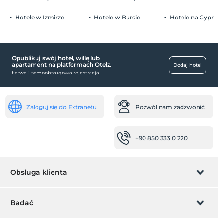
Hotele w Izmirze
Hotele w Bursie
Hotele na Cyprz
niemowlę
Restoranda Bebek Köşesi
Opublikuj swój hotel, willę lub
Niepełnosprawny
apartament na platformach Otelz.
Dodaj hotel
Łatwa i samoobsługowa rejestracja
główne wejście jest płaskie
zdrowie
Zaloguj się do Extranetu
Pozwól nam zadzwonić
Łatwy dojazd do szpitala (15 minut)
transport
+90 850 333 0 220
Transfer lotniskowy (płatny)
Usługa transferu (płatna)
miejsca publiczne
Obsługa klienta
prywatna strefa dla palących
Zarządzanie rezerwacją
lobby
Badać
dziedziniec