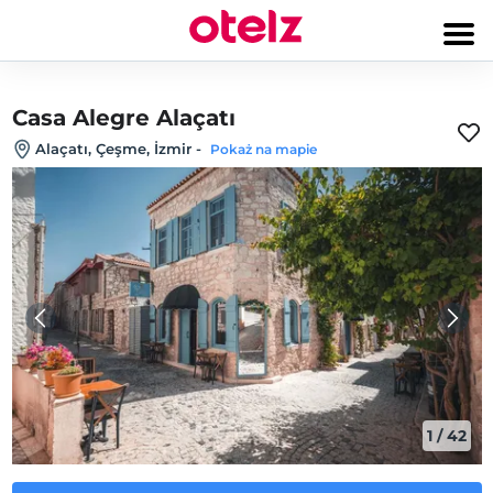
Casa Alegre Alaçatı
Alaçatı, Çeşme, İzmir
-
Pokaż na mapie
1
/
42