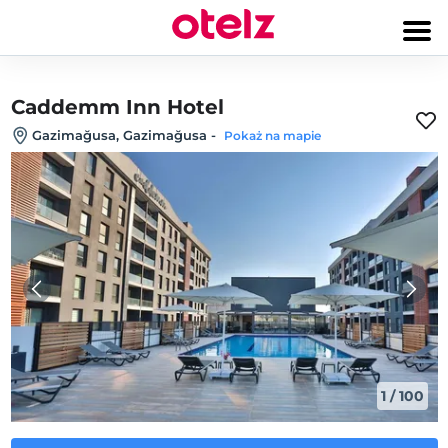
Caddemm Inn Hotel
Gazimağusa, Gazimağusa
-
Pokaż na mapie
1
/
100