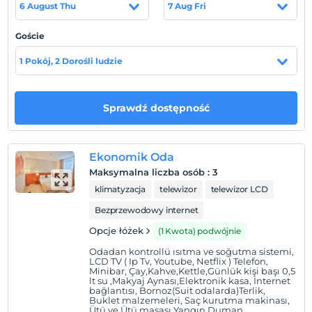
6 August Thu
7 Aug Fri
merkezinin kalbinde yer almaktadır.
Plaża
Goście
Otelimiz denize araç ile 5 dakika mesafede olup, Altın
1 Pokój, 2 Dorośli ludzie
kumdan oluşan anlaşmalı plajımızda şezlong, minder,
plaj şemsiyesi, duş kullanımı ve günde iki defa Otel – Plaj
– Otel arası transfer ücretsizdir. Otelimizin Teras
Sprawdź dostępność
bölümünde 1 adet 144 m2 / 1.40 cm derinliğinde açık
havuzumuz bulunmaktadır.
Ekonomik Oda
Maksymalna liczba osób
:
3
Pokaż na mapie
klimatyzacja
telewizor
telewizor LCD
Bezprzewodowy internet
Opcje łóżek
(1 Kwota) podwójnie
Zasady hotelu
Odadan kontrollü ısıtma ve soğutma sistemi,
LCD TV ( Ip Tv, Youtube, Netflix ) Telefon,
Zameldować się
Minibar, Çay,Kahve,Kettle,Günlük kişi başı 0,5
Po 14:00
lt su ,Makyaj Aynası,Elektronik kasa, İnternet
bağlantısı, Bornoz(Suit odalarda)Terlik,
Wymeldować się
Buklet malzemeleri, Saç kurutma makinası,
Ütü ve Ütü masası,Yangın Duman