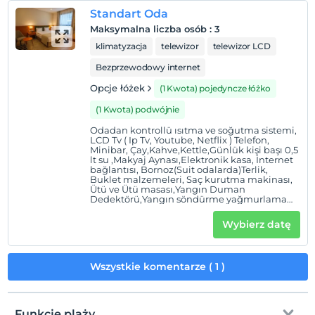
Standart Oda
Maksymalna liczba osób
:
3
klimatyzacja
telewizor
telewizor LCD
Bezprzewodowy internet
Opcje łóżek
(1 Kwota) pojedyncze łóżko
(1 Kwota) podwójnie
Odadan kontrollü ısıtma ve soğutma sistemi,
LCD Tv ( Ip Tv, Youtube, Netflix ) Telefon,
Minibar, Çay,Kahve,Kettle,Günlük kişi başı 0,5
lt su ,Makyaj Aynası,Elektronik kasa, İnternet
bağlantısı, Bornoz(Suit odalarda)Terlik,
Buklet malzemeleri, Saç kurutma makinası,
Ütü ve Ütü masası,Yangın Duman
Dedektörü,Yangın söndürme yağmurlama
sistemi.
Wybierz datę
Wszystkie komentarze ( 1 )
Funkcje plaży