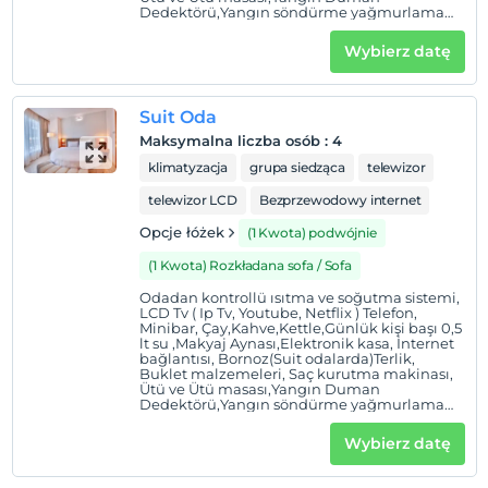
Przed 12:00
Dedektörü,Yangın söndürme yağmurlama
sistemi.
Zwierzęta
Wybierz datę
Zwierzęta niedozwolone
Palenie
Suit Oda
Zakaz palenia w pokoju
Maksymalna liczba osób
:
4
Dzieci)
klimatyzacja
grupa siedząca
telewizor
Niemowlęta do wieku do 2 są bezpłatne.
telewizor LCD
Bezprzewodowy internet
1 dla każdego pokoju. bezpłatnie dla dzieci w wieku
poniżej 12
Opcje łóżek
(1 Kwota) podwójnie
2 dla każdego pokoju. bezpłatnie dla dzieci w wieku
(1 Kwota) Rozkładana sofa / Sofa
poniżej 12
Odadan kontrollü ısıtma ve soğutma sistemi,
LCD Tv ( Ip Tv, Youtube, Netflix ) Telefon,
Minibar, Çay,Kahve,Kettle,Günlük kişi başı 0,5
lt su ,Makyaj Aynası,Elektronik kasa, İnternet
bağlantısı, Bornoz(Suit odalarda)Terlik,
Buklet malzemeleri, Saç kurutma makinası,
Ütü ve Ütü masası,Yangın Duman
Dedektörü,Yangın söndürme yağmurlama
sistemi.
Wybierz datę