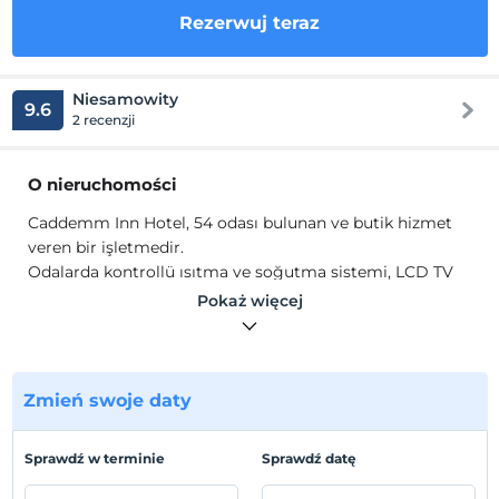
Rezerwuj teraz
Niesamowity
9.6
2 recenzji
O nieruchomości
Caddemm Inn Hotel, 54 odası bulunan ve butik hizmet
veren bir işletmedir.
Odalarda kontrollü ısıtma ve soğutma sistemi, LCD TV
(IP TV, Youtube, Netflix), telefon, minibar, çay, kahve,
Pokaż więcej
kettle, günlük kişi başı 0,5 lt su, makyaj aynası, elektronik
kasa, internet bağlantısı, bornoz (Suit odalarda) terlik,
buklet malzemeleri, saç kurutma makinası, ütü ve ütü
masası, yangın duman dedektörü, yangın söndürme
Zmień swoje daty
yağmurlama sistemi mevcuttur.
Lokalizacja
Sprawdź w terminie
Sprawdź datę
Kuzey Kıbrıs Türk Cumhuriyeti Gazimağusa şehir