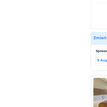
Doğanı
sauna,
tenis,
salonu
çamaşı
exchan
sizi r
Zmień 
Lokal
Abant 
Sprawd
Esenb
9 Au
Haval