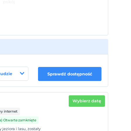
pokój
 ludzie
Sprawdź dostępność
Wybierz datę
 internet
a) Otwarte zamknięte
eziora i lasu, zostały