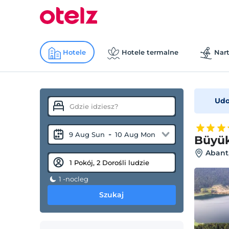
Hotele
Hotele termalne
Nart
Udo
-
9 Aug Sun
10 Aug Mon
Büyük
Abant
1 -nocleg
Szukaj