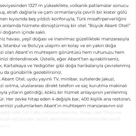
seviyesinden 1327 m yükseklikte, volkanik patlamalar sonucu
ş, etrafı dağlarla ve çam ormanlarıyla çevrili bir krater gölü
en kıyısında beş yıldızlı konforuyla, Türk misafirperverliğini
 anlamda hizmete dönüştürmüş bir otel. “Büyük Abant Oteli”
si doğanın içinde saklı.
iz havası, yeşil doğası ve inanılmaz güzellikteki manzarasıyla
, İstanbul ve Bolu’ya ulaşımı en kolay ve en yakın doğa
zi olan Abant’ın muhteşem görüntüsü hem ruhunuzu hem
nizi dinlendirecek. Üstelik, eğer Abant’tan ayırabilirseniz,
, Kartalkaya ve Yedigöller gibi doğa harikalarıyla çevrelenmiş
u da günübirlik gezebilirsiniz.
Abant Otel, uydu yayınlı TV, minibar, suitelerde jakuzi,
i ısıtma, uluslararası direkt telefon ve saç kurutma makinalı
ıyla yılların getirdiği, köklü bir hizmet anlayışının yenilenmiş
r. Her zevke hitap eden 4 değişik bar, 400 kişilik ana restoran,
erinizi yudumlarken Abant’ın muhteşem manzarasının sizi
adığı özel Göl Cafe, restoran, barımız, Deep Lake Disco ve
müzik eşliğindeki çeşitli aktivitelerimizle tatilinizden keyif
sınız.