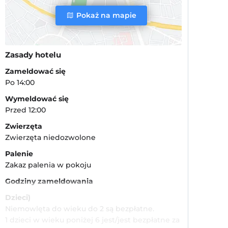
Pokaż na mapie
Zasady hotelu
Zameldować się
Po 14:00
Wymeldować się
Przed 12:00
Zwierzęta
Zwierzęta niedozwolone
Palenie
Zakaz palenia w pokoju
Godziny zameldowania
Dzieci)
Niemowlęta do wieku do 2 są bezpłatne.
1 dzieci w wieku poniżej 6 jest/jest bezpłatne za