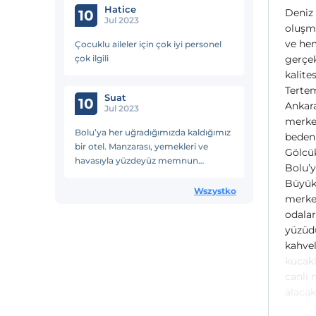
Hatice
Deniz 
10
Jul 2023
oluşmu
ve hem
Çocuklu aileler için çok iyi personel
çok ilgili
gerçek
kalite
Tertem
Suat
10
Ankara
Jul 2023
merke
Bolu’ya her uğradığımızda kaldığımız
bedeni
bir otel. Manzarası, yemekleri ve
Gölcük
havasıyla yüzdeyüz memnun
Bolu’y
kalırsınız. Bu defa geldiğimizde
Büyük 
elektronik oyun odası da eklemişler,
Wszystko
merkez
jeton 25tlçocuğumuz iyi eğlendi.
odalar
yüzüdü
kahvel
kucakl
canlı 
alacak