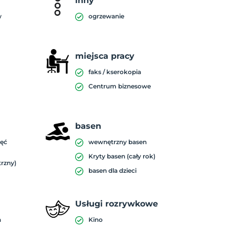
inny
w
ogrzewanie
miejsca pracy
faks / kserokopia
Centrum biznesowe
basen
ięć
wewnętrzny basen
Kryty basen (cały rok)
trzny)
basen dla dzieci
Usługi rozrywkowe
a
Kino