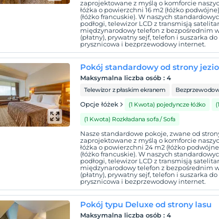
zaprojektowane z myślą o komforcie naszych
łóżka o powierzchni 16 m2 (łóżko podwójne
(łóżko francuskie). W naszych standardowyc
podłogi, telewizor LCD z transmisją satelit
międzynarodowy telefon z bezpośrednim wy
(płatny), prywatny sejf, telefon i suszarka 
prysznicowa i bezprzewodowy internet.
Pokój standardowy od strony jezio
Maksymalna liczba osób
:
4
Telewizor z płaskim ekranem
Bezprzewodowy
Opcje łóżek
(1 Kwota) pojedyncze łóżko
(
(1 Kwota) Rozkładana sofa / Sofa
Nasze standardowe pokoje, zwane od strony j
zaprojektowane z myślą o komforcie naszych
łóżka o powierzchni 24 m2 (łóżko podwójne
(łóżko francuskie). W naszych standardowyc
podłogi, telewizor LCD z transmisją satelit
międzynarodowy telefon z bezpośrednim wy
(płatny), prywatny sejf, telefon i suszarka 
prysznicowa i bezprzewodowy internet.
Pokój typu Deluxe od strony lasu
Maksymalna liczba osób
:
4