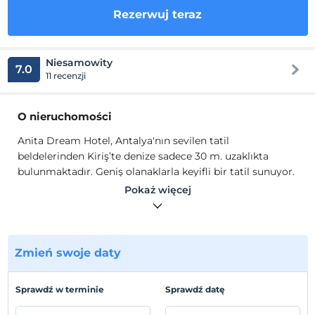
Rezerwuj teraz
Niesamowity
7.0
11 recenzji
O nieruchomości
Anita Dream Hotel, Antalya'nın sevilen tatil
beldelerinden Kiriş’te denize sadece 30 m. uzaklıkta
bulunmaktadır. Geniş olanaklarla keyifli bir tatil sunuyor.
Yemyeşil çam ve palmiye ağaçları arasında bulunan
Pokaż więcej
otelin açık bir havuzu, 6 yaş altı çocuk havuzu ve su
kaydıraklarında eğlenebilirsiniz.
Tesiste bulunan a'la carte restoran, açık restoran, kapalı
Zmień swoje daty
restoranda yemeklerinizi yiyebilirsiniz. Odanızda bulunan
merkezi klima/ split klima ile oda sıcaklığınız
ayarlanabilir. Konaklamanız boyunca
Sprawdź w terminie
Sprawdź datę
faydalanabileceğiniz TV, kablosuz internet, telefon ve oda