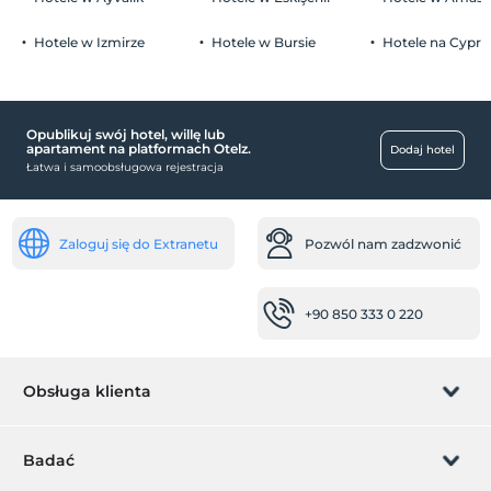
1 dzieci w wieku poniżej 6 jest/jest bezpłatne za pokój
parking (poza obiektem)
Hotele w Izmirze
Hotele w Bursie
Hotele na Cyprz
Opublikuj swój hotel, willę lub
dziecko
apartament na platformach Otelz.
Dodaj hotel
Łatwa i samoobsługowa rejestracja
basen dla dzieci
niemowlę
Krzesełko dla dziecka w restauracji
Zaloguj się do Extranetu
Pozwól nam zadzwonić
inny
+90 850 333 0 220
klimatyzacja
Usługi rozrywkowe
pokazy nocne
Obsługa klienta
zespół animatorów
Zarządzanie rezerwacją
Pokoje
Badać
pokoje rodzinne