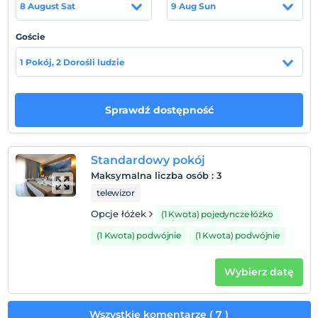
kasası standart odalarda mevcuttur.
8 August Sat
9 Aug Sun
Lokalizacja
Goście
Antalya Havaalanı'na 50 km., Antalya Merkezine 40 km.,
1 Pokój, 2 Dorośli ludzie
Kemer Merkez'ine 5 km. mesafededir.
Plaża
Sprawdź dostępność
Plaja 300 m. mesafededir.
Standardowy pokój
Pokaż na mapie
Maksymalna liczba osób
:
3
telewizor
Opcje łóżek
(1 Kwota) pojedyncze łóżko
Zasady hotelu
(1 Kwota) podwójnie
(1 Kwota) podwójnie
Zameldować się
Po 14:00
Wybierz datę
Wymeldować się
Przed 12:00
Wszystkie komentarze ( 7 )