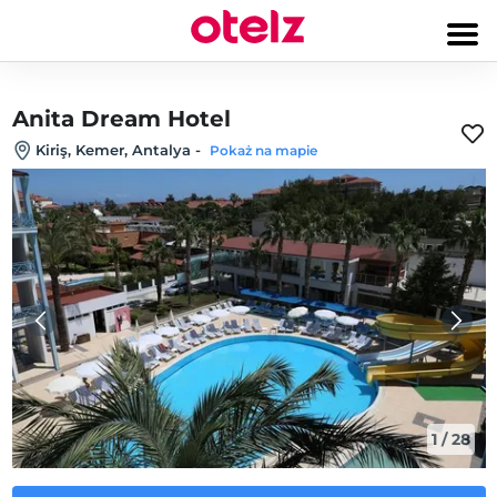
Anita Dream Hotel
Kiriş, Kemer, Antalya
-
Pokaż na mapie
1
/
28