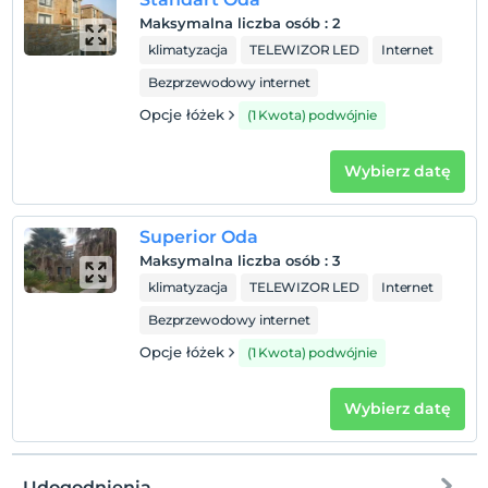
Palenie
Maksymalna liczba osób
:
2
Zakaz palenia w pokoju
klimatyzacja
TELEWIZOR LED
Internet
Dzieci)
Bezprzewodowy internet
Niemowlęta do wieku do 2 są bezpłatne.
Opcje łóżek
(1 Kwota) podwójnie
1 dzieci w wieku poniżej 10 jest/jest bezpłatne za pokój
Wybierz datę
Superior Oda
Maksymalna liczba osób
:
3
klimatyzacja
TELEWIZOR LED
Internet
Bezprzewodowy internet
Opcje łóżek
(1 Kwota) podwójnie
Wybierz datę
Udogodnienia