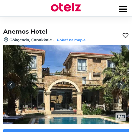
Anemos Hotel
Gökçeada‎, Çanakkale
-
Pokaż na mapie
1
/
11