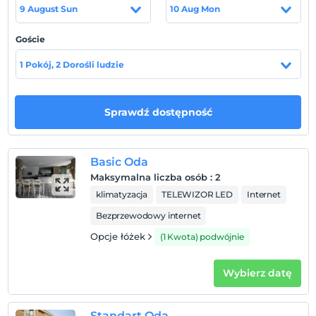
isteyen herkesi bekliyoruz.
9 August Sun
10 Aug Mon
Goście
Lokalizacja
1 Pokój, 2 Dorośli ludzie
Gökçeada'da konumlanmaktadır.
Sprawdź dostępność
Pokaż na mapie
Basic Oda
Maksymalna liczba osób
:
2
Zasady hotelu
klimatyzacja
TELEWIZOR LED
Internet
Zameldować się
Bezprzewodowy internet
Po 16:00
Opcje łóżek
(1 Kwota) podwójnie
Wymeldować się
Przed 11:00
Wybierz datę
Zwierzęta
Zwierzęta niedozwolone
Standart Oda