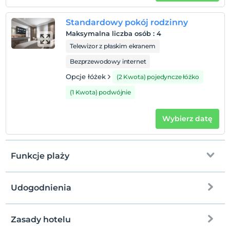
Standardowy pokój rodzinny
Maksymalna liczba osób
:
4
Telewizor z płaskim ekranem
Bezprzewodowy internet
Opcje łóżek
(2 Kwota) pojedyncze łóżko
(1 Kwota) podwójnie
Wybierz datę
Funkcje plaży
Udogodnienia
na plażę
500 metrów dalej
prywatna plaża
Zasady hotelu