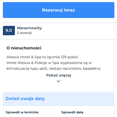
Rezerwuj teraz
Niesamowity
9.0
2 recenzji
O nieruchomości
Alessia Hotel & Spa to łącznie 129 pokoi.
Hotel Alessia & Pokoje w Spa wyposażone są w
klimatyzację typu split, zestaw ręczników, bezpłatny
bezprzewodowy dostęp do Internetu, minibar, telewizor
Pokaż więcej
LCD oraz udogodnienia.
Lokalizacja
63 km od lotniska. z dala 700 metrów od zabytkowego
Zmień swoje daty
miasta Side. z dala 65 km od centrum Antalyi. z dala
Sprawdź w terminie
Sprawdź datę