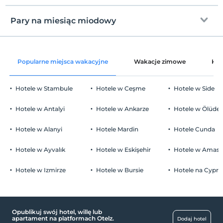
Internet
plaża piaskowa
Zameldować się
wolny wifi
Po 14:00
Pary na miesiąc miodowy
Leżaki i parasole
Części wspólne i wszystkie pokoje
Wymeldować się
Przed 12:00
dekoracja pokoju
Zwierzęta
Popularne miejsca wakacyjne
Wakacje zimowe
Kat
Zwierzęta niedozwolone
Palenie
Hotele w Stambule
Hotele w Ceşme
Hotele w Side
Zakaz palenia w pokoju
Parking
Dzieci)
Hotele w Antalyi
Hotele w Ankarze
Hotele w Ölüden
Niemowlęta do wieku do 2 są bezpłatne.
wolny Parking publiczny
1 dzieci w wieku poniżej 9 jest/jest bezpłatne za pokój
Hotele w Alanyi
Hotele Mardin
Hotele Cunda
parking (poza obiektem)
Hotele w Ayvalık
Hotele w Eskişehir
Hotele w Amasr
Hotele w Izmirze
Hotele w Bursie
Hotele na Cyprz
basen
Zewnętrzny basen
Opublikuj swój hotel, willę lub
Usługi rozrywkowe
apartament na platformach Otelz.
Dodaj hotel