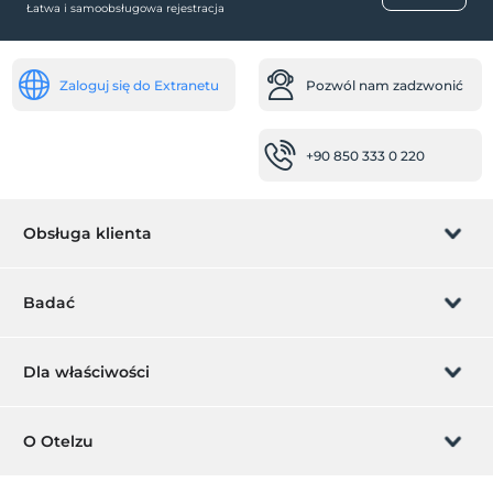
Łatwa i samoobsługowa rejestracja
Miękka animacja
miejsca pracy
Zaloguj się do Extranetu
Pozwól nam zadzwonić
kserokopia
Przegląd najważniejszych wydarzeń
+90 850 333 0 220
Romans / Miesiąc miodowy
zdrowie
Obsługa klienta
bufet dietetyczny
Łatwy dojazd do szpitala (15 minut)
Zarządzanie rezerwacją
Badać
miejsca publiczne
winda
Pozwól nam zadzwonić
Karta podarunkowa
prywatna strefa dla palących
Dla właściwości
ogród
Zostań członkiem
Co to jest ZMoney?
Dodaj swój hotel
transport
O Otelzu
Kontakt
wypożyczalnia rowerów
Znak członkiem
Dodaj swoją willę/apartament