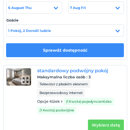
Pokaż na mapie
6 August Thu
7 Aug Fri
Goście
Zasady hotelu
1 Pokój, 2 Dorośli ludzie
Zameldować się
Po 14:00
Sprawdź dostępność
Wymeldować się
Przed 12:00
Zwierzęta
standardowy podwójny pokój
Zwierzęta niedozwolone
Maksymalna liczba osób
:
3
Telewizor z płaskim ekranem
Palenie
Zakaz palenia w pokoju
Bezprzewodowy internet
Dzieci)
Opcje łóżek
(1 Kwota) pojedyncze łóżko
Niemowlęta do wieku do 2 są bezpłatne.
(1 Kwota) podwójnie
1 dzieci w wieku poniżej 9 jest/jest bezpłatne za pokój
Wybierz datę