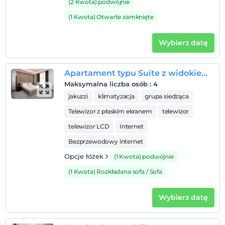
Niemowlęta do wieku do 0 są bezpłatne.
(2 Kwota) podwójnie
1 dzieci w wieku poniżej 12 jest/jest bezpłatne za pokój
(1 Kwota) Otwarte zamknięte
Wybierz datę
Apartament typu Suite z widokiem na góry
Maksymalna liczba osób
:
4
jakuzzi
klimatyzacja
grupa siedząca
Telewizor z płaskim ekranem
telewizor
telewizor LCD
Internet
Bezprzewodowy internet
Opcje łóżek
(1 Kwota) podwójnie
(1 Kwota) Rozkładana sofa / Sofa
Wybierz datę