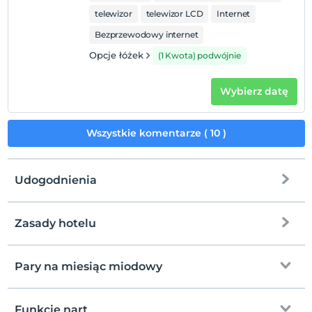
telewizor
telewizor LCD
Internet
Bezprzewodowy internet
Opcje łóżek
(1 Kwota) podwójnie
Wybierz datę
Wszystkie komentarze ( 10 )
Udogodnienia
Zasady hotelu
Internet
Zameldować się
wolny wifi
Po 14:00
Pary na miesiąc miodowy
Części wspólne i wszystkie pokoje
Wymeldować się
Przed 12:00
Funkcje nart