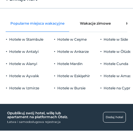
dekoracja pokoju
Zwierzęta
Zwierzęta niedozwolone
Kosz owoców w pokoju
Palenie
na pasie startowym
10 km stąd
Popularne miejsca wakacyjne
Wakacje zimowe
Kat
Zakaz palenia w pokoju
Parking
Miejsce do przechowywania sprzętu
Dzieci)
narciarskiego
Niemowlęta do wieku do 0 są bezpłatne.
wolny prywatny parking
Hotele w Stambule
Hotele w Ceşme
Hotele w Side
1 dzieci w wieku poniżej 12 jest/jest bezpłatne za pokój
parking (na miejscu)
Hotele w Antalyi
Hotele w Ankarze
Hotele w Ölüden
Hotele w Alanyi
Hotele Mardin
Hotele Cunda
Hotele w Ayvalık
Hotele w Eskişehir
Hotele w Amasr
zajęcia
tenis stołowy
Bezpłatny
Hotele w Izmirze
Hotele w Bursie
Hotele na Cyprz
dziecko
łóżeczko dziecięce
Opublikuj swój hotel, willę lub
apartament na platformach Otelz.
Dodaj hotel
usługi sprzątania
Łatwa i samoobsługowa rejestracja
pralnia chemiczna