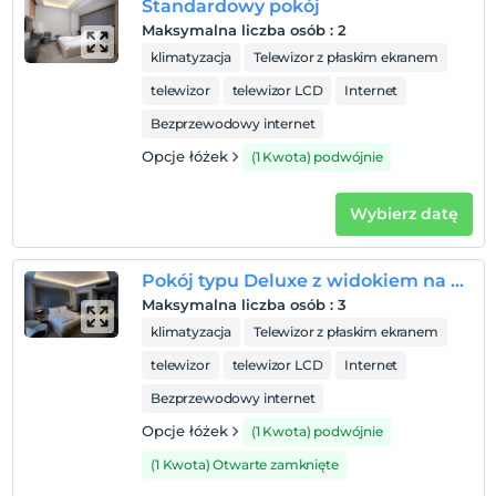
Standardowy pokój
Maksymalna liczba osób
:
2
klimatyzacja
Telewizor z płaskim ekranem
telewizor
telewizor LCD
Internet
Bezprzewodowy internet
Opcje łóżek
(1 Kwota) podwójnie
Wybierz datę
Pokój typu Deluxe z widokiem na góry
Maksymalna liczba osób
:
3
klimatyzacja
Telewizor z płaskim ekranem
telewizor
telewizor LCD
Internet
Bezprzewodowy internet
Opcje łóżek
(1 Kwota) podwójnie
(1 Kwota) Otwarte zamknięte