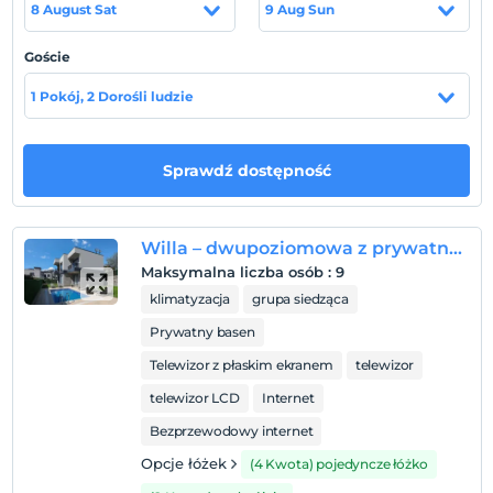
8 August Sat
9 Aug Sun
Goście
Pokaż na mapie
1 Pokój, 2 Dorośli ludzie
Zasady hotelu
Sprawdź dostępność
Zameldować się
Po 14:00
Willa – dwupoziomowa z prywatnym basenem
Wymeldować się
Maksymalna liczba osób
:
9
Przed 12:00
klimatyzacja
grupa siedząca
Zwierzęta
Prywatny basen
Zwierzęta niedozwolone
Telewizor z płaskim ekranem
telewizor
Palenie
Zakaz palenia w pokoju
telewizor LCD
Internet
Bezprzewodowy internet
Godziny zameldowania
Opcje łóżek
(4 Kwota) pojedyncze łóżko
Dzieci)