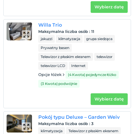
Wybierz datę
Willa Trio
Maksymalna liczba osób
:
11
jakuzzi
klimatyzacja
grupa siedząca
Prywatny basen
Telewizor z płaskim ekranem
telewizor
telewizor LCD
Internet
Opcje łóżek
(4 Kwota) pojedyncze łóżko
(3 Kwota) podwójnie
Wybierz datę
Pokój typu Deluxe – Garden Weiv
Maksymalna liczba osób
:
3
klimatyzacja
Telewizor z płaskim ekranem