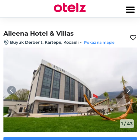
Aileena Hotel & Villas
Büyük Derbent, Kartepe, Kocaeli
-
Pokaż na mapie
1
/
43