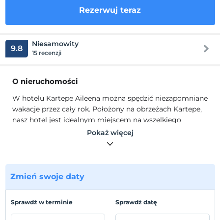
Rezerwuj teraz
Niesamowity
9.8
15 recenzji
O nieruchomości
W hotelu Kartepe Aileena można spędzić niezapomniane
wakacje przez cały rok. Położony na obrzeżach Kartepe,
nasz hotel jest idealnym miejscem na wszelkiego
rodzaju zajęcia sportowe, od pieszych wędrówek po
Pokaż więcej
nietkniętych górskich krajobrazach latem po zapierające
dech w piersiach narciarstwo zimą.
Aileena Hotel & Wille znajdą również szeroki wybór spa i
wellness, piękno, wiele inspirowanych naturą. obsługa,
Zmień swoje daty
pyszne jedzenie i wyjątkowy komfort.
Lokalizacja
Sprawdź w terminie
Sprawdź datę
10 km od Kartepe. jest na odległość.