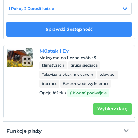
1 Pokój, 2 Dorośli ludzie
Zasady hotelu
Zameldować się
Sprawdź dostępność
Po 14:00
Wymeldować się
Przed 11:00
Müstakil Ev
Zwierzęta
Maksymalna liczba osób
:
5
Zwierzęta są dozwolone. Żadnych dodatkowych opłat.
klimatyzacja
grupa siedząca
Palenie
Telewizor z płaskim ekranem
telewizor
Zakaz palenia w pokoju
Internet
Bezprzewodowy internet
Dzieci)
Opcje łóżek
(1 Kwota) podwójnie
Niemowlęta do wieku do 2 są bezpłatne.
1 dzieci w wieku poniżej 12 jest/jest bezpłatne za pokój
Wybierz datę
Funkcje plaży