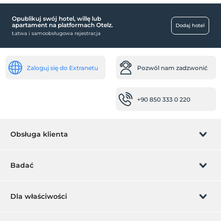
Opublikuj swój hotel, willę lub
Usługi recepcji
apartament na platformach Otelz.
Dodaj hotel
Łatwa i samoobsługowa rejestracja
Całodobowa recepcja
jedzenie i napoje
sprzęt do grillowania
Zaloguj się do Extranetu
Pozwól nam zadzwonić
Okazja na wynos
miejsca publiczne
+90 850 333 0 220
huśtać się
ogród
Obsługa klienta
inny
ogrzewanie
Zarządzanie rezerwacją
Badać
klimatyzacja
Pozwól nam zadzwonić
Przegląd najważniejszych wydarzeń
Karta podarunkowa
Dla właściwości
krajobraz
Zostań członkiem
Co to jest ZMoney?
przyjazny zwierzętom