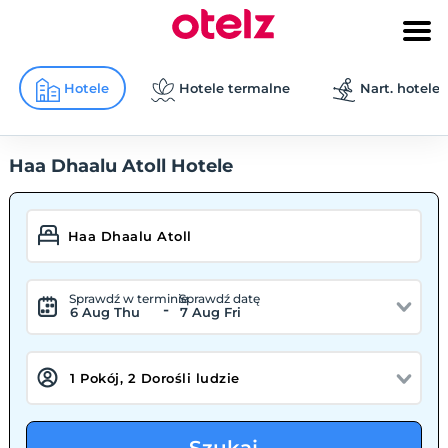
Hotele
Hotele termalne
Nart. hotele
Haa Dhaalu Atoll Hotele
Sprawdź w terminie
Sprawdź datę
-
6 Aug Thu
7 Aug Fri