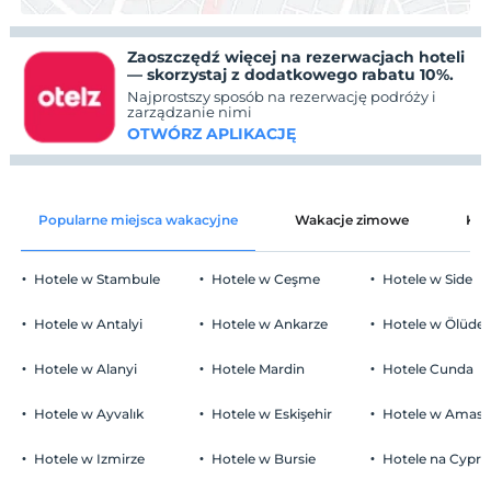
Zaoszczędź więcej na rezerwacjach hoteli
— skorzystaj z dodatkowego rabatu 10%.
Najprostszy sposób na rezerwację podróży i
zarządzanie nimi
OTWÓRZ APLIKACJĘ
Popularne miejsca wakacyjne
Wakacje zimowe
Kat
Hotele w Stambule
Hotele w Ceşme
Hotele w Side
Hotele w Antalyi
Hotele w Ankarze
Hotele w Ölüden
Hotele w Alanyi
Hotele Mardin
Hotele Cunda
Hotele w Ayvalık
Hotele w Eskişehir
Hotele w Amasr
Hotele w Izmirze
Hotele w Bursie
Hotele na Cyprz