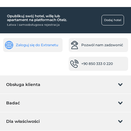
Opublikuj swój hotel, willę lub
apartament na platformach Otelz.
Dodaj hotel
Łatwa i samoobsługowa rejestracja
Zaloguj się do Extranetu
Pozwól nam zadzwonić
+90 850 333 0 220
Obsługa klienta
Zarządzanie rezerwacją
Badać
Pozwól nam zadzwonić
Karta podarunkowa
Dla właściwości