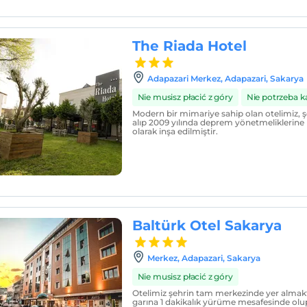
The Riada Hotel
Adapazari Merkez, Adapazari, Sakarya
Nie musisz płacić z góry
Nie potrzeba k
Modern bir mimariye sahip olan otelimiz, 
alıp 2009 yılında deprem yönetmeliklerine 
olarak inşa edilmiştir.
Baltürk Otel Sakarya
Merkez, Adapazari, Sakarya
Nie musisz płacić z góry
Otelimiz şehrin tam merkezinde yer almakt
garına 1 dakikalık yürüme mesafesinde olu