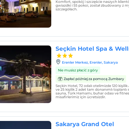
Komfort, spokój i szczęście naszych klien
gwiazdki i 55 pokoi, został zbudowany z m
szczegółach.
Seçkin Hotel Spa & Wel
Erenler Merkez, Erenler, Sakarya
Nie musisz płacić z góry
Zapłać później za pomocą Zumbary
Seçkin Hotel, 72 odalı otelimizde 120 kişilik
ve 25 kişilik 2 adet tam donanımlı toplant
sauna, Türk Hamamı, buhar odası ve fitnes
misafirlerimiz için ücretsizdir.
Sakarya Grand Otel