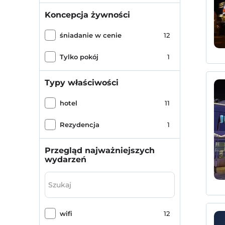
Koncepcja żywności
śniadanie w cenie
12
Tylko pokój
1
Typy właściwości
hotel
11
Rezydencja
1
Przegląd najważniejszych
wydarzeń
wifi
12