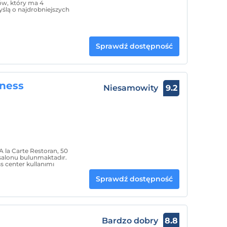
tów, który ma 4
yślą o najdrobniejszych
Sprawdź dostępność
lness
Niesamowity
9.2
 A la Carte Restoran, 50
ı salonu bulunmaktadır.
s center kullanımı
Sprawdź dostępność
Bardzo dobry
8.8