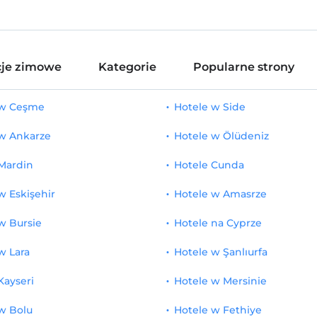
je zimowe
Kategorie
Popularne strony
 w Ceşme
Hotele w Side
 w Ankarze
Hotele w Ölüdeniz
Mardin
Hotele Cunda
w Eskişehir
Hotele w Amasrze
w Bursie
Hotele na Cyprze
w Lara
Hotele w Şanlıurfa
Kayseri
Hotele w Mersinie
w Bolu
Hotele w Fethiye