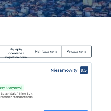
Najlepiej
Najniższa cena
Wyzsza cena
oceniane i
najniższa cena
Niesamowity
9.5
arty kredytowej
Balayi Suit, 1 King Suit
 Premier standartlarda