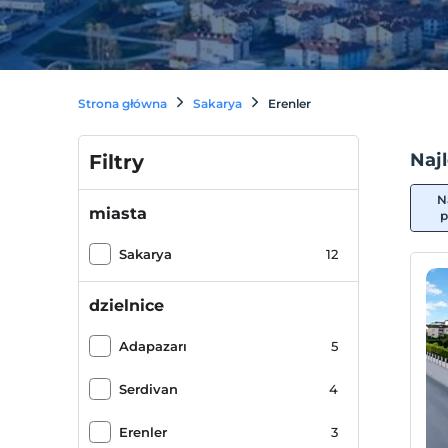
Strona główna
Sakarya
Erenler
Najl
Filtry
N
miasta
p
Sakarya
12
dzielnice
Adapazarı
5
Serdivan
4
Erenler
3