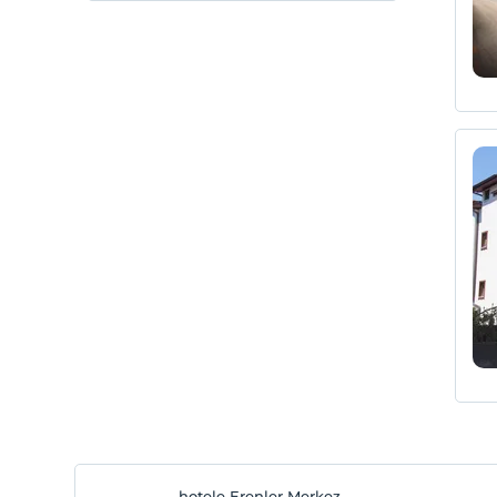
Niepełnosprawny
1
jakuzzi
1
komfort
1
Usługa transferu (bezpłatna)
1
daszek
1
widok na góry
1
Apartament dla nowożeńców
1
plaża piaskowa
1
Pokój możliwości
1
Piaszczysta, żwirowa plaża mieszana
1
Apartament prezydencki
1
Bar na plaży
1
Hotel semestralny
1
Designerski hotel
1
Specjalne prezentacje powitalne
1
bilard
1
hotele Erenler Merkez