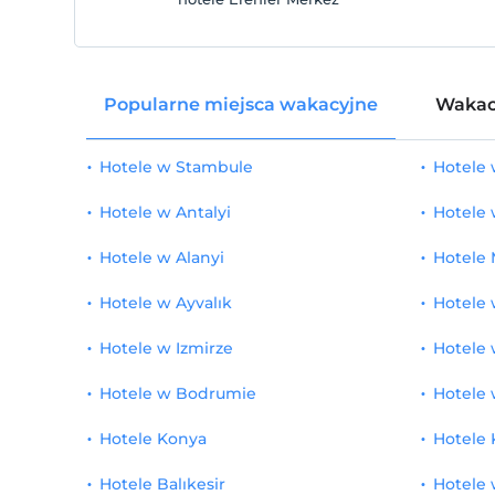
Bezpłatna łaźnia turecka / sauna
1
Bezpłatne korzystanie z mokrych pomieszczeń
1
Popularne miejsca wakacyjne
Wakac
Obiad (a la carte)
1
Obsługa hotelowa
1
Hotele w Stambule
Hotele
Obsługa w obszarze wspólnym
1
Hotele w Antalyi
Hotele
Hotele w Alanyi
Hotele 
Hotele w Ayvalık
Hotele 
Hotele w Izmirze
Hotele 
Hotele w Bodrumie
Hotele 
Hotele Konya
Hotele 
Hotele Balıkesir
Hotele 