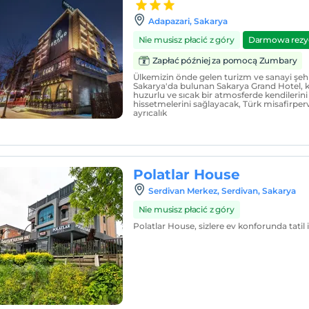
Adapazari, Sakarya
Nie musisz płacić z góry
Darmowa rezy
Zapłać później za pomocą Zumbary
Ülkemizin önde gelen turizm ve sanayi şehir
Sakarya'da bulunan Sakarya Grand Hotel, k
huzurlu ve sıcak bir atmosferde kendilerini
hissetmelerini sağlayacak, Türk misafirperv
ayrıcalık
Polatlar House
Serdivan Merkez, Serdivan, Sakarya
Nie musisz płacić z góry
Polatlar House, sizlere ev konforunda tati