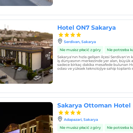
Hotel ON7 Sakarya
Serdivan, Sakarya
Nie musisz płacić z góry
Nie potrzeba k
Sakarya'nın hızla gelişen ilçesi Serdivan'ı
iş dünyasının merkezinde yer alan, büyük a
sadece birkaç dakika mesafede bulunan Ho
odası ve yüksek teknolojiye sahip toplantı s
Sakarya Ottoman Hotel
Adapazari, Sakarya
Nie musisz płacić z góry
Nie potrzeba k