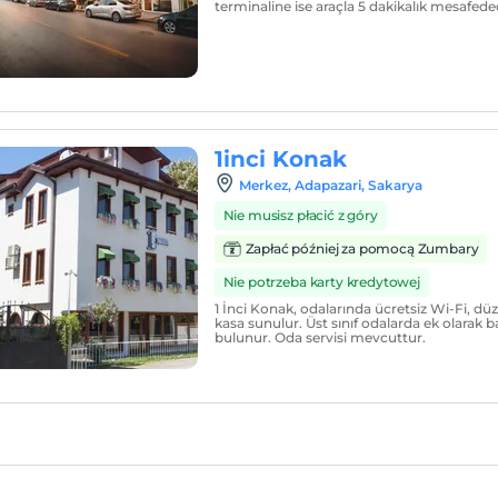
terminaline ise araçla 5 dakikalık mesafeded
1inci Konak
Merkez, Adapazari, Sakarya
Nie musisz płacić z góry
Zapłać później za pomocą Zumbary
Nie potrzeba karty kredytowej
1 İnci Konak, odalarında ücretsiz Wi-Fi, düz
kasa sunulur. Üst sınıf odalarda ek olarak 
bulunur. Oda servisi mevcuttur.