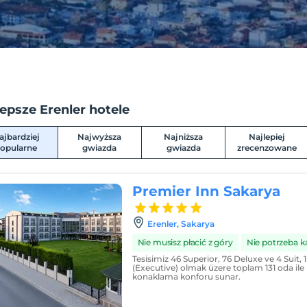
epsze Erenler hotele
ajbardziej
Najwyższa
Najniższa
Najlepiej
opularne
gwiazda
gwiazda
zrecenzowane
Premier Inn Sakarya
Erenler, Sakarya
Nie musisz płacić z góry
Nie potrzeba k
Tesisimiz 46 Superior, 76 Deluxe ve 4 Suit, 1 
(Executive) olmak üzere toplam 131 oda ile
konaklama konforu sunar.