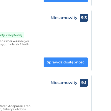
Niesamowity
9.3
arty kredytowej
şehir merkezinde yer
uygun olarak 2 katlı
Sprawdź dostępność
Niesamowity
9.1
adır. Adapazarı Tren
p, Sakarya otobüs