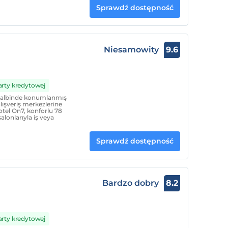
Sprawdź dostępność
Niesamowity
9.6
arty kredytowej
n kalbinde konumlanmış
lışveriş merkezlerine
tel On7, konforlu 78
alonlarıyla iş veya
Sprawdź dostępność
Bardzo dobry
8.2
arty kredytowej