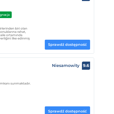
gnacja
lerinden biri olan
onuklarına rahat,
 aile ortamında
erliğini ilke edinmiş
Sprawdź dostępność
Niesamowity
9.6
l imkanı sunmaktadır.
Sprawdź dostępność