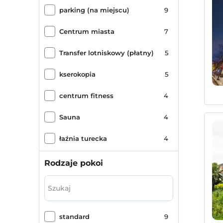
parking (na miejscu)
9
Centrum miasta
7
Transfer lotniskowy (płatny)
5
kserokopia
5
centrum fitness
4
Sauna
4
łaźnia turecka
4
Usługa transferu (płatna)
4
Rodzaje pokoi
przyjazny dla dzieci
4
walizka
4
standard
9