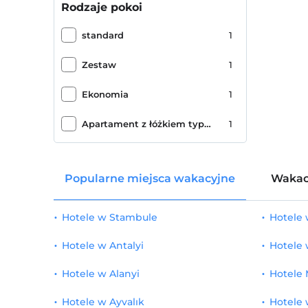
Rodzaje pokoi
standard
1
Zestaw
1
Ekonomia
1
Apartament z łóżkiem typu king-size
1
Popularne miejsca wakacyjne
Wakac
Hotele w Stambule
Hotele
Hotele w Antalyi
Hotele
Hotele w Alanyi
Hotele 
Hotele w Ayvalık
Hotele 