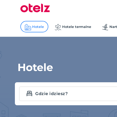
Hotele
Hotele termalne
Nart
Hotele