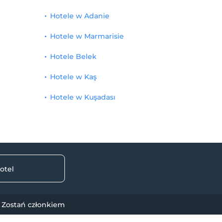
Hotele w Adanie
Hotele w Marmarisie
Hotele Belek
Hotele w Kaş
Hotele w Kuşadası
otel
Zostań członkiem