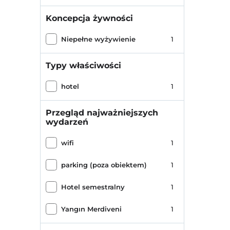
Koncepcja żywności
Niepełne wyżywienie
1
Typy właściwości
hotel
1
Przegląd najważniejszych
wydarzeń
wifi
1
parking (poza obiektem)
1
Hotel semestralny
1
Yangın Merdiveni
1