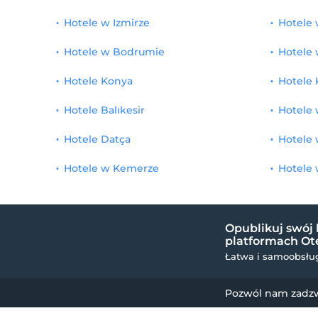
Hotele w Izmirze
Hotele 
Hotele w Bodrumie
Hotele 
Hotele Konya
Hotele 
Hotele Balıkesir
Hotele 
Hotele Datça
Hotele 
Hotele w Kemerze
Hotele 
Opublikuj swój 
platformach Ote
Łatwa i samoobsług
Pozwól nam zadz