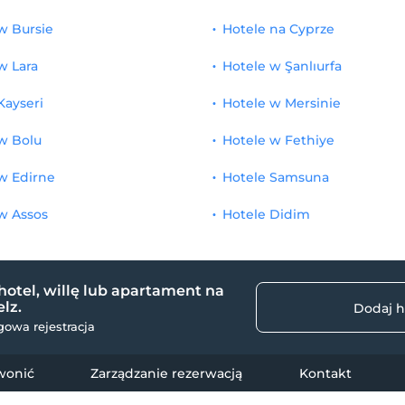
w Bursie
Hotele na Cyprze
w Lara
Hotele w Şanlıurfa
Kayseri
Hotele w Mersinie
w Bolu
Hotele w Fethiye
w Edirne
Hotele Samsuna
w Assos
Hotele Didim
hotel, willę lub apartament na
lz.
Dodaj h
owa rejestracja
wonić
Zarządzanie rezerwacją
Kontakt