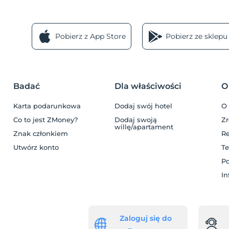
Pobierz z App Store
Pobierz ze sklepu
Badać
Dla właściwości
O
a
Karta podarunkowa
Dodaj swój hotel
O
Co to jest ZMoney?
Dodaj swoją
Z
willę/apartament
Znak członkiem
R
Utwórz konto
Te
Po
In
Zaloguj się do