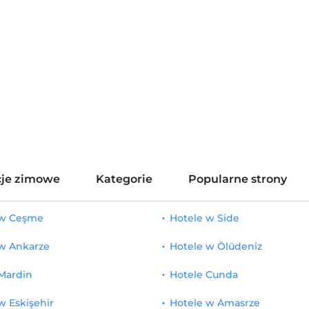
je zimowe
Kategorie
Popularne strony
 w Ceşme
Hotele w Side
 w Ankarze
Hotele w Ölüdeniz
Mardin
Hotele Cunda
w Eskişehir
Hotele w Amasrze