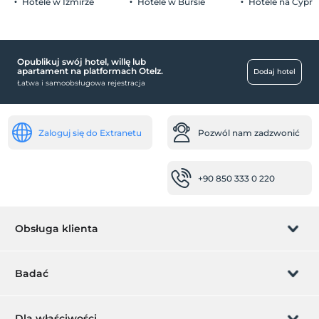
Hotele w Izmirze
Hotele w Bursie
Hotele na Cyprz
Opublikuj swój hotel, willę lub
apartament na platformach Otelz.
Dodaj hotel
Łatwa i samoobsługowa rejestracja
Zaloguj się do Extranetu
Pozwól nam zadzwonić
+90 850 333 0 220
Obsługa klienta
Zarządzanie rezerwacją
Badać
Pozwól nam zadzwonić
Karta podarunkowa
Dla właściwości