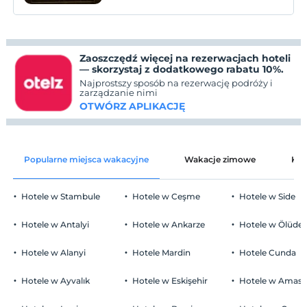
yönelik konforlu bir konaklama
Zaoszczędź więcej na rezerwacjach hoteli
— skorzystaj z dodatkowego rabatu 10%.
Najprostszy sposób na rezerwację podróży i
zarządzanie nimi
OTWÓRZ APLIKACJĘ
Popularne miejsca wakacyjne
Wakacje zimowe
Kat
Hotele w Stambule
Hotele w Ceşme
Hotele w Side
Hotele w Antalyi
Hotele w Ankarze
Hotele w Ölüden
Hotele w Alanyi
Hotele Mardin
Hotele Cunda
Hotele w Ayvalık
Hotele w Eskişehir
Hotele w Amasr