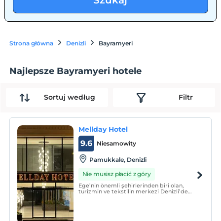
Szukaj
Strona główna
Denizli
Bayramyeri
Najlepsze Bayramyeri hotele
Sortuj według
Filtr
Mellday Hotel
9.6
Niesamowity
Pamukkale, Denizli
Nie musisz płacić z góry
Ege’nin önemli şehirlerinden biri olan,
turizmin ve tekstilin merkezi Denizli’de
bulunan Mellday Hotel, şehir
merkezindeki konumuyla beraber, iş
amacıyla seyahat edenlere ve turistik ören
yerlerini görmek isteyen gezginlere