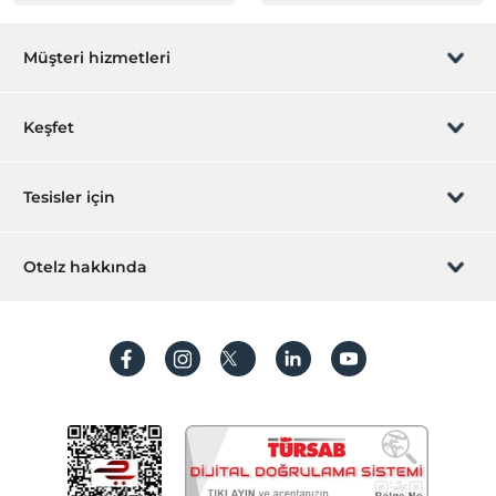
Müşteri hizmetleri
Rezervasyon yönet
Keşfet
Sizi arayalım
Hediye Kart
Tesisler için
İştirak olun
ZPara Nedir?
Hemen tesisinizi ekleyin
Otelz hakkında
İletişim
Üye girişi
Villa/Daire ekleyin
Hakkımızda
Sıkça sorulan sorular
Hesap oluştur
Sürdürülebilirlik
Kişisel Verilerin Korunması
Koşullar ve şartlar
İşlem rehberi