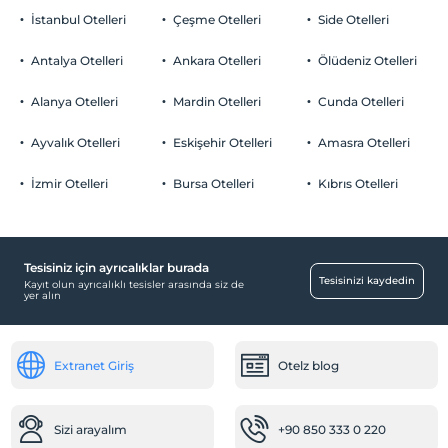
İstanbul Otelleri
Çeşme Otelleri
Side Otelleri
Antalya Otelleri
Ankara Otelleri
Ölüdeniz Otelleri
Alanya Otelleri
Mardin Otelleri
Cunda Otelleri
Ayvalık Otelleri
Eskişehir Otelleri
Amasra Otelleri
İzmir Otelleri
Bursa Otelleri
Kıbrıs Otelleri
Tesisiniz için ayrıcalıklar burada
Tesisinizi kaydedin
Kayıt olun ayrıcalıklı tesisler arasında siz de
yer alın
Extranet Giriş
Otelz blog
Sizi arayalım
+90 850 333 0 220