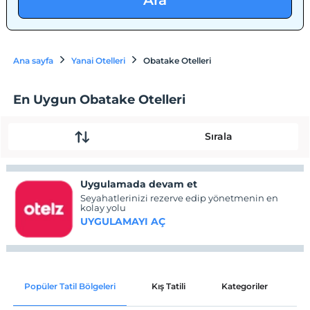
Ara
Ana sayfa
Yanai Otelleri
Obatake Otelleri
En Uygun Obatake Otelleri
Sırala
Uygulamada devam et
Seyahatlerinizi rezerve edip yönetmenin en
kolay yolu
UYGULAMAYI AÇ
Popüler Tatil Bölgeleri
Kış Tatili
Kategoriler
P