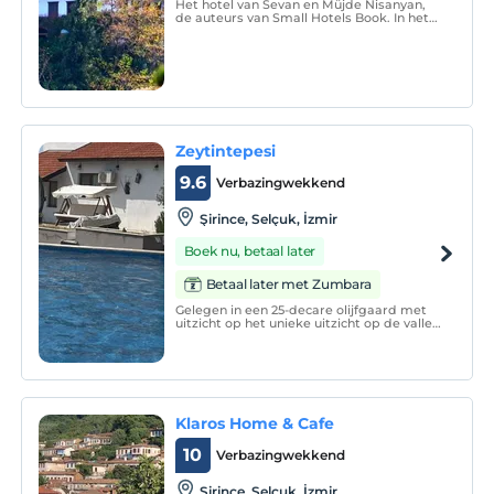
Het hotel van Sevan en Müjde Nisanyan,
de auteurs van Small Hotels Book. In het
dorp Sirince in Izmir. Een plek weg van de
klassieke hotelsfeer. Het is geen
"boetiekhotel". Onaangetast door de
ontwerper, geen dure accessoires.
Zeytintepesi
9.6
Verbazingwekkend
Şirince, Selçuk, İzmir
Boek nu, betaal later
Betaal later met Zumbara
Gelegen in een 25-decare olijfgaard met
uitzicht op het unieke uitzicht op de vallei
van Şirince; Galerij, kunstworkshops,
restaurant, accommodatie en speciale
uitnodiging &amp; Een bijzondere plek
die dienst doet bij organisaties en de
accommodatie-erva
Klaros Home & Cafe
10
Verbazingwekkend
Şirince, Selçuk, İzmir