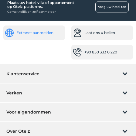
Plaats uw hotel, villa of appartement
op Otelz-platforms.
Voeg uw hotel toe
Gemakkelijk en zelf aanmelden
Extranet aanmelden
Laat ons u bellen
+90 850 333 0 220
Klantenservice
Boeking beheren
Verken
Laat ons u bellen
Cadeaubon
Voor eigendommen
Lid worden
Wat is ZMoney?
Plaats uw hotel
Over Otelz