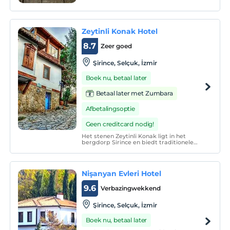
Zeytinli Konak Hotel
8.7
Zeer goed
Şirince, Selçuk, İzmir
Boek nu, betaal later
Betaal later met Zumbara
Afbetalingsoptie
Geen creditcard nodig!
Het stenen Zeytinli Konak ligt in het
bergdorp Sirince en biedt traditionele
accommodatie met gratis WiFi. De
woning heeft een dakterras met
panoramisch uitzicht op het dorp en de
bergen.
Nişanyan Evleri Hotel
9.6
Verbazingwekkend
Şirince, Selçuk, İzmir
Boek nu, betaal later