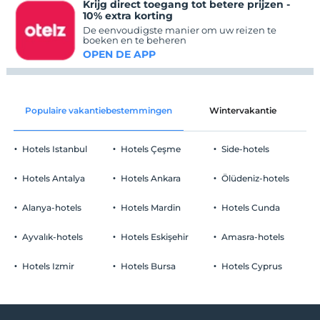
Krijg direct toegang tot betere prijzen -
10% extra korting
De eenvoudigste manier om uw reizen te
boeken en te beheren
OPEN DE APP
Populaire vakantiebestemmingen
Wintervakantie
C
Hotels Istanbul
Hotels Çeşme
Side-hotels
Hotels Antalya
Hotels Ankara
Ölüdeniz-hotels
Alanya-hotels
Hotels Mardin
Hotels Cunda
Ayvalık-hotels
Hotels Eskişehir
Amasra-hotels
Hotels Izmir
Hotels Bursa
Hotels Cyprus