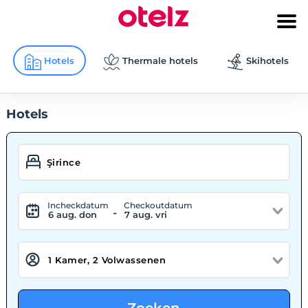
Hotels
Thermale hotels
Skihotels
Hotels
Incheckdatum
Checkoutdatum
-
6 aug. don
7 aug. vri