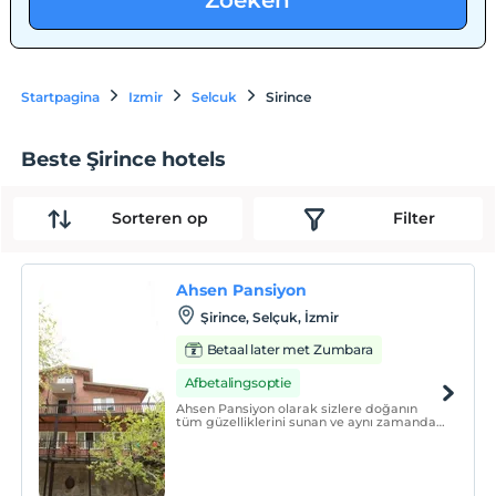
Zoeken
Startpagina
Izmir
Selcuk
Sirince
Beste Şirince hotels
Sorteren op
Filter
Ahsen Pansiyon
Şirince, Selçuk, İzmir
Betaal later met Zumbara
Afbetalingsoptie
Ahsen Pansiyon olarak sizlere doğanın
tüm güzelliklerini sunan ve aynı zamanda
konforlu bir konaklama ve lezzetli
yemeklerin tadını çıkarabileceğiniz bir
mekan sunuyoruz.