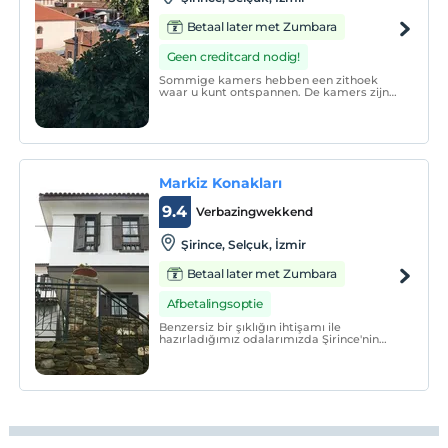
Betaal later met Zumbara
Geen creditcard nodig!
Sommige kamers hebben een zithoek
waar u kunt ontspannen. De kamers zijn
uitgerust met een eigen badkamer. Tot
de extra's behoren badjassen, slippers en
een haardroger.
Markiz Konakları
9.4
Verbazingwekkend
Şirince, Selçuk, İzmir
Betaal later met Zumbara
Afbetalingsoptie
Benzersiz bir şıklığın ihtişamı ile
hazırladığımız odalarımızda Şirince'nin
tarihi dokusu ve doğasında uyanmanın
keyfini yaşayın istedik.