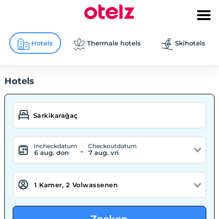
Hotels
Thermale hotels
Skihotels
Hotels
Incheckdatum
Checkoutdatum
-
6 aug. don
7 aug. vri