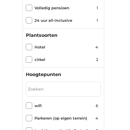
Volledig pensioen
1
24 uur all-inclusive
1
Plantsoorten
Hotel
4
cirkel
2
Hoogtepunten
wifi
6
Parkeren (op eigen terrein)
4