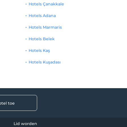
Hotels Çanakkale
Hotels Adana
Hotels Marmaris
Hotels Belek
Hotels Kaş
Hotels Kuşadası
tel toe
Lid worden