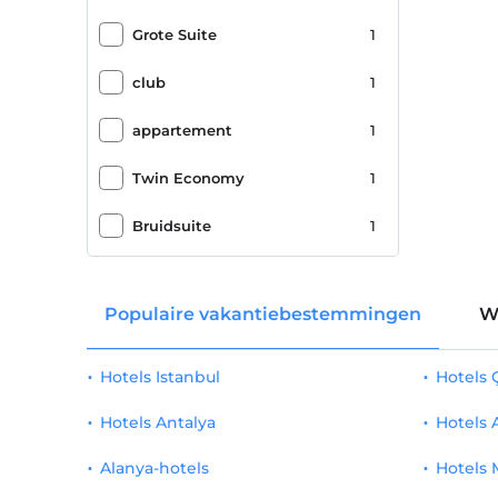
fitness centrum
1
Grote Suite
1
Sauna
1
club
1
Turks bad
1
appartement
1
Geen alcoholische dranken
1
Twin Economy
1
Spa/wellnesscentrum
1
Bruidsuite
1
historische bestemming
1
Populaire vakantiebestemmingen
W
Borden
1
Vitamine Bar
1
Hotels Istanbul
Hotels
optische bril
1
Hotels Antalya
Hotels 
Fotograaf
1
Alanya-hotels
Hotels 