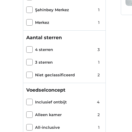
Şahinbey Merkez
1
Merkez
1
Aantal sterren
4 sterren
3
3 sterren
1
Niet geclassificeerd
2
Voedselconcept
Inclusief ontbijt
4
Alleen kamer
2
All-inclusive
1