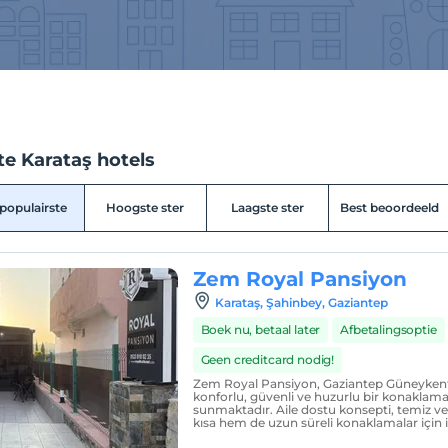
te Karataş hotels
populairste
Hoogste ster
Laagste ster
Best beoordeeld
Zem Royal Pansiyon
Karataş, Şahinbey, Gaziantep
Boek nu, betaal later
Afbetalingsoptie
Geen creditcard nodig!
Zem Royal Pansiyon, Gaziantep Güneykent
konforlu, güvenli ve huzurlu bir konaklam
sunmaktadır. Aile dostu konsepti, temiz ve 
kısa hem de uzun süreli konaklamalar için id