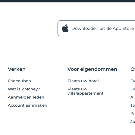
Downloaden uit de App Store
Verken
Voor eigendommen
O
Cadeaubon
Plaats uw hotel
Ov
Wat is ZMoney?
Plaats uw
D
villa/appartement
Aanmelden leden
A
Account aanmaken
To
Pr
Ju