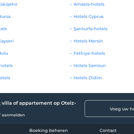
Eskişehir
Amasra-hotels
Bursa
Hotels Cyprus
tels
Şanlıurfa-hotels
Kayseri
Hotels Mersin
Bolu
Fethiye-hotels
hotels
Hotels Samsun
otels
Hotels Didim
, villa of appartement op Otelz-
Voeg uw ho
lf aanmelden
Boeking beheren
Contact