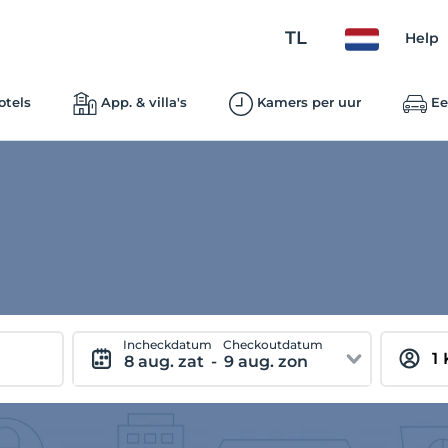
TL
Help
otels
App. & villa's
Kamers per uur
Ee
Incheckdatum
Checkoutdatum
8 aug. zat
-
9 aug. zon