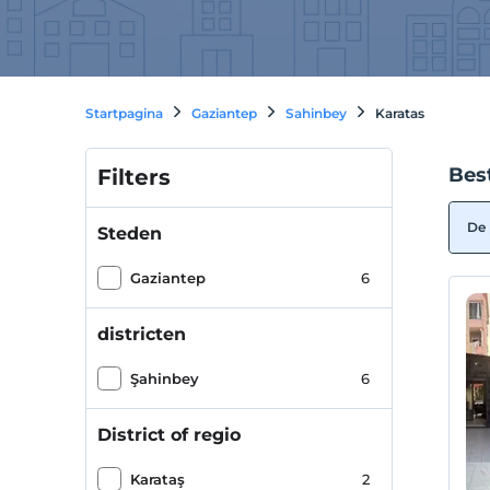
Startpagina
Gaziantep
Sahinbey
Karatas
Bes
Filters
De 
Steden
Gaziantep
6
districten
Şahinbey
6
District of regio
Karataş
2