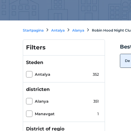
Startpagina
Antalya
Alanya
Robin Hood Night Clu
Bes
Filters
De 
Steden
Antalya
352
districten
Alanya
351
Manavgat
1
District of regio