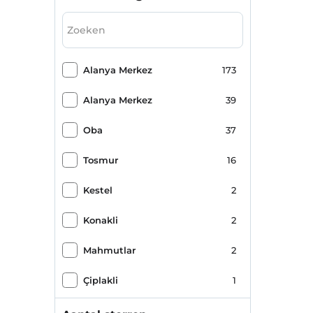
Alanya Merkez
173
Alanya Merkez
39
Oba
37
Tosmur
16
Kestel
2
Konakli
2
Mahmutlar
2
Çiplakli
1
Okurcalar
1