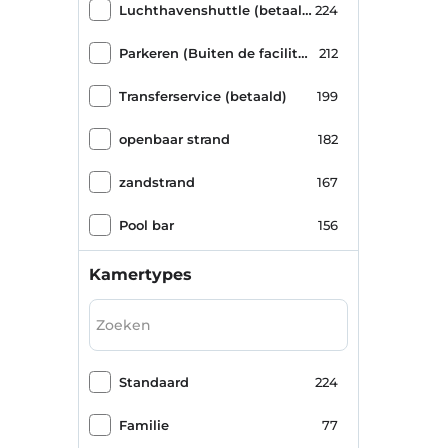
Luchthavenshuttle (betaald)
224
Parkeren (Buiten de faciliteit)
212
Transferservice (betaald)
199
openbaar strand
182
zandstrand
167
Pool bar
156
Stadscentrum
146
Kamertypes
Turks bad
113
Massage
109
Standaard
224
Sauna
105
Familie
77
zeegezicht
102