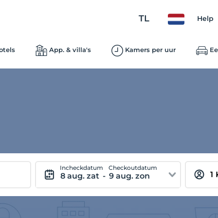
TL
Help
otels
App. & villa's
Kamers per uur
Ee
Incheckdatum
Checkoutdatum
8 aug. zat
-
9 aug. zon