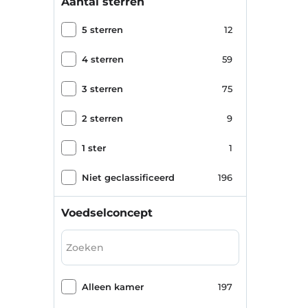
Aantal sterren
Türkler
1
5 sterren
12
Side
1
4 sterren
59
Kargıcak
1
3 sterren
75
Alanya Kalesi
1
2 sterren
9
1 ster
1
Niet geclassificeerd
196
Voedselconcept
Alleen kamer
197