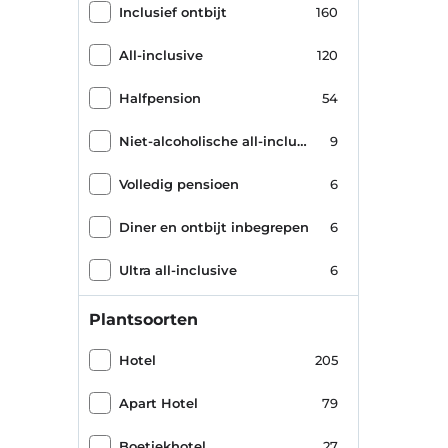
Inclusief ontbijt
160
All-inclusive
120
Halfpension
54
Niet-alcoholische all-inclusive
9
Volledig pensioen
6
Diner en ontbijt inbegrepen
6
Ultra all-inclusive
6
Geïsoleerde Bed & Breakfast
4
Plantsoorten
Alleen geïsoleerde kamer
3
Hotel
205
Geïsoleerd all-inclusive
2
Apart Hotel
79
Gezinsabonnement
1
Boetiekhotel
27