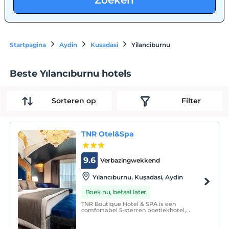
Zoeken
Startpagina
Aydin
Kusadasi
Yilanciburnu
Beste Yılancıburnu hotels
Sorteren op
Filter
TNR Otel&Spa
9.6
Verbazingwekkend
Yılancıburnu, Kuşadasi, Aydin
Boek nu, betaal later
TNR Boutique Hotel & SPA is een
comfortabel 5-sterren boetiekhotel,
gelegen aan de oever van de
kristalheldere Egeïsche Zee in de Kaap
Kuşadası Yılancı.