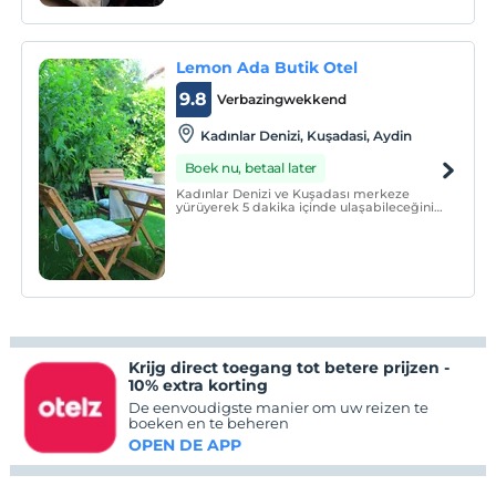
Lemon Ada Butik Otel
9.8
Verbazingwekkend
Kadınlar Denizi, Kuşadasi, Aydin
Boek nu, betaal later
Kadınlar Denizi ve Kuşadası merkeze
yürüyerek 5 dakika içinde ulaşabileceğiniz,
merkezi konumda olan sıcacık bir aile
işletmesidir. Bahçesinde uzun uzun sohbet
edip , terasında gün batımı keyfini
deneyimleyebilirsiniz.
Krijg direct toegang tot betere prijzen -
10% extra korting
De eenvoudigste manier om uw reizen te
boeken en te beheren
OPEN DE APP