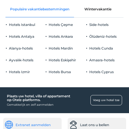
Populaire vakantiebestemmingen
Wintervakantie
C
Hotels Istanbul
Hotels Çeşme
Side-hotels
Hotels Antalya
Hotels Ankara
Ölüdeniz-hotels
Alanya-hotels
Hotels Mardin
Hotels Cunda
Ayvalık-hotels
Hotels Eskişehir
Amasra-hotels
Hotels Izmir
Hotels Bursa
Hotels Cyprus
Plaats uw hotel, villa of appartement
op Otelz-platforms.
Voeg uw hotel toe
Gemakkelijk en zelf aanmelden
Extranet aanmelden
Laat ons u bellen