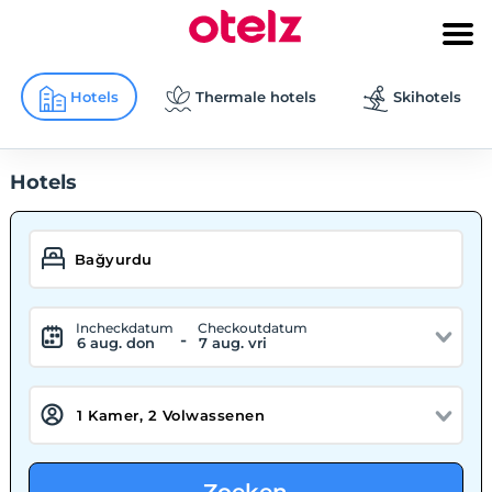
Hotels
Thermale hotels
Skihotels
Hotels
Incheckdatum
Checkoutdatum
-
6 aug. don
7 aug. vri