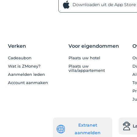
Downloaden uit de App Store
Verken
Voor eigendommen
O
Cadeaubon
Plaats uw hotel
Ov
Wat is ZMoney?
Plaats uw
D
villa/appartement
Aanmelden leden
A
Account aanmaken
To
Pr
Ju
Extranet
L
aanmelden