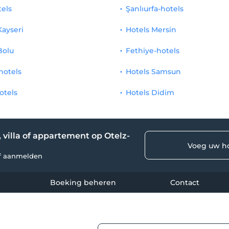
tels
Şanlıurfa-hotels
Kayseri
Hotels Mersin
Bolu
Fethiye-hotels
hotels
Hotels Samsun
otels
Hotels Didim
, villa of appartement op Otelz-
Voeg uw ho
lf aanmelden
Boeking beheren
Contact