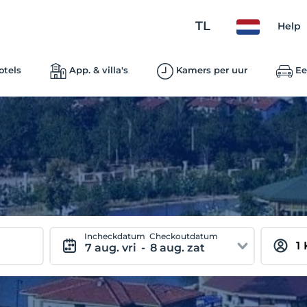
TL
Help
otels
App. & villa's
Kamers per uur
Ee
Incheckdatum
Checkoutdatum
7 aug. vri
-
8 aug. zat