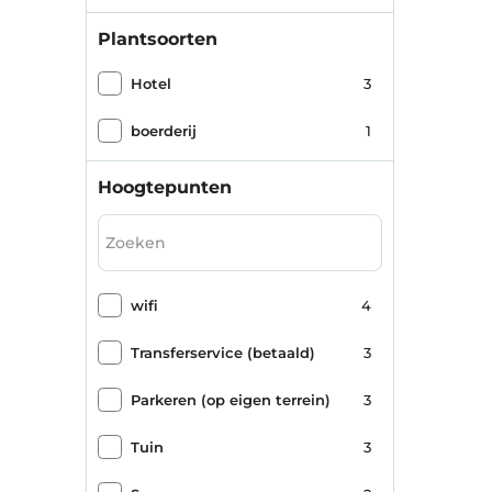
Plantsoorten
Hotel
3
boerderij
1
Hoogtepunten
wifi
4
Transferservice (betaald)
3
Parkeren (op eigen terrein)
3
Tuin
3