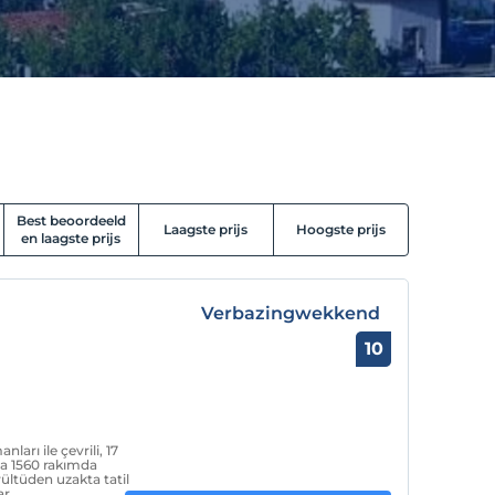
Best beoordeeld
Laagste prijs
Hoogste prijs
en laagste prijs
Verbazingwekkend
10
ları ile çevrili, 17
da 1560 rakımda
ültüden uzakta tatil
r.