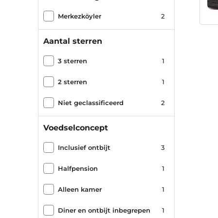
Merkezköyler
2
Aantal sterren
3 sterren
1
2 sterren
1
Niet geclassificeerd
2
Voedselconcept
Inclusief ontbijt
3
Halfpension
1
Alleen kamer
1
Diner en ontbijt inbegrepen
1