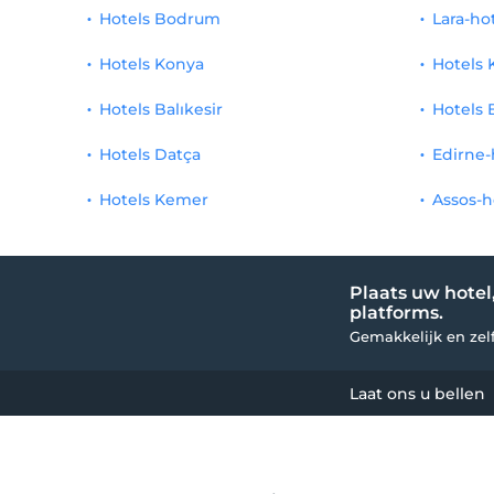
Hotels Bodrum
Lara-ho
Hotels Konya
Hotels 
Hotels Balıkesir
Hotels 
Hotels Datça
Edirne-
Hotels Kemer
Assos-h
Plaats uw hotel
platforms.
Gemakkelijk en ze
Laat ons u bellen