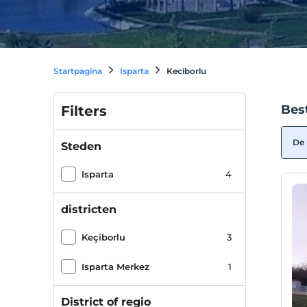
Startpagina
Isparta
Keciborlu
Best
Filters
De 
Steden
Isparta
4
districten
Keçiborlu
3
Isparta Merkez
1
District of regio