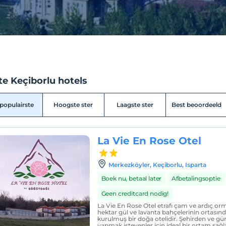
e Keçiborlu hotels
populairste
Hoogste ster
Laagste ster
Best beoordeeld
La Vie En Rose Otel
Merkezköyler, Keçiborlu, Isparta
Boek nu, betaal later
Afbetalingsoptie
Geen creditcard nodig!
La Vie En Rose Otel etrafı çam ve ardıç orman
hektar gül ve lavanta bahçelerinin ortasın
kurulmuş bir doğa otelidir. Şehirden ve gür
yapmak isteyenler için ideal bir ortam sağla