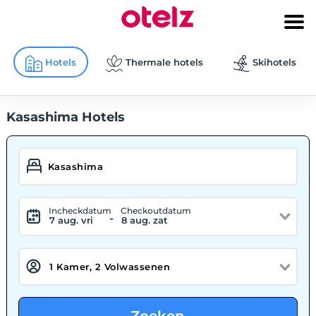
Hotels
Thermale hotels
Skihotels
Kasashima Hotels
Incheckdatum
Checkoutdatum
-
7 aug. vri
8 aug. zat