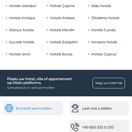
Hotels Istanbul
Hotels Çeşme
Side-hotels
Hotels Antalya
Hotels Ankara
Ölüdeniz-hotels
Alanya-hotels
Hotels Mardin
Hotels Cunda
Ayvalık-hotels
Hotels Eskişehir
Amasra-hotels
Hotels Izmir
Hotels Bursa
Hotels Cyprus
Plaats uw hotel, villa of appartement
op Otelz-platforms.
Voeg uw hotel toe
Gemakkelijk en zelf aanmelden
Extranet aanmelden
Laat ons u bellen
+90 850 333 0 220