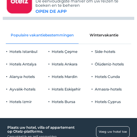
De eenvoudigste manier om uw reizen te
boeken en te beheren
OPEN DE APP
Populaire vakantiebestemmingen
Wintervakantie
C
Hotels Istanbul
Hotels Çeşme
Side-hotels
Hotels Antalya
Hotels Ankara
Ölüdeniz-hotels
Alanya-hotels
Hotels Mardin
Hotels Cunda
Ayvalık-hotels
Hotels Eskişehir
Amasra-hotels
Hotels Izmir
Hotels Bursa
Hotels Cyprus
Plaats uw hotel, villa of appartement
op Otelz-platforms.
Voeg uw hotel toe
Gemakkelijk en zelf aanmelden