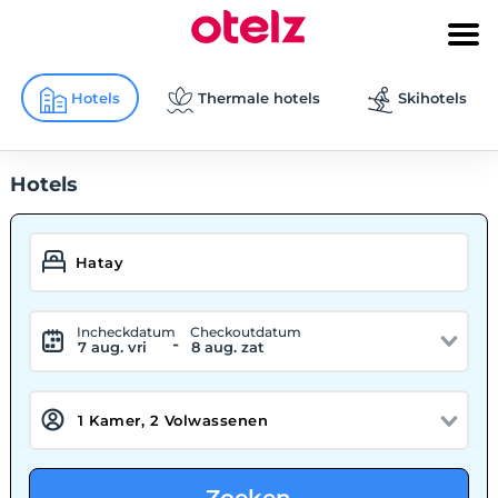
Hotels
Thermale hotels
Skihotels
Hotels
Incheckdatum
Checkoutdatum
-
7 aug. vri
8 aug. zat