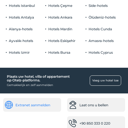
Hotels Istanbul
Hotels Çeşme
Side-hotels
Hotels Antalya
Hotels Ankara
Ölüdeniz-hotels
Alanya-hotels
Hotels Mardin
Hotels Cunda
Ayvalık-hotels
Hotels Eskişehir
Amasra-hotels
Hotels Izmir
Hotels Bursa
Hotels Cyprus
Plaats uw hotel, villa of appartement
op Otelz-platforms.
Voeg uw hotel toe
Gemakkelijk en zelf aanmelden
Extranet aanmelden
Laat ons u bellen
+90 850 333 0 220