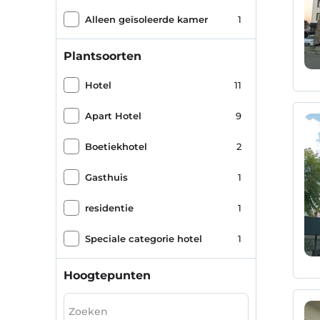
Alleen geïsoleerde kamer
1
Plantsoorten
Hotel
11
Apart Hotel
9
Boetiekhotel
2
Gasthuis
1
residentie
1
Speciale categorie hotel
1
Hoogtepunten