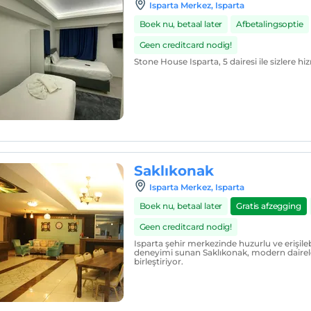
Isparta Merkez, Isparta
Boek nu, betaal later
Afbetalingsoptie
Geen creditcard nodig!
Stone House Isparta, 5 dairesi ile sizlere h
Saklıkonak
Isparta Merkez, Isparta
Boek nu, betaal later
Gratis afzegging
Geen creditcard nodig!
Isparta şehir merkezinde huzurlu ve erişile
deneyimi sunan Saklıkonak, modern daireler
birleştiriyor.