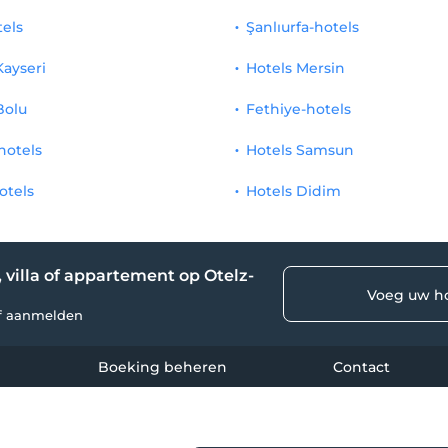
tels
Şanlıurfa-hotels
Kayseri
Hotels Mersin
Bolu
Fethiye-hotels
hotels
Hotels Samsun
otels
Hotels Didim
, villa of appartement op Otelz-
Voeg uw ho
lf aanmelden
Boeking beheren
Contact