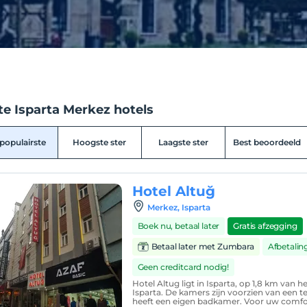
te Isparta Merkez hotels
populairste
Hoogste ster
Laagste ster
Best beoordeeld
Hotel Altuğ
Merkez, Isparta
Boek nu, betaal later
Gratis afzegging
Betaal later met Zumbara
Afbetalin
Geen creditcard nodig!
Hotel Altug ligt in Isparta, op 1,8 km van h
Isparta. De kamers zijn voorzien van een te
heeft een eigen badkamer. Voor uw comfort