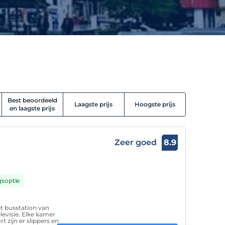
Best beoordeeld
Laagste prijs
Hoogste prijs
en laagste prijs
Zeer goed
8.9
gsoptie
et busstation van
levisie. Elke kamer
 zijn er slippers en