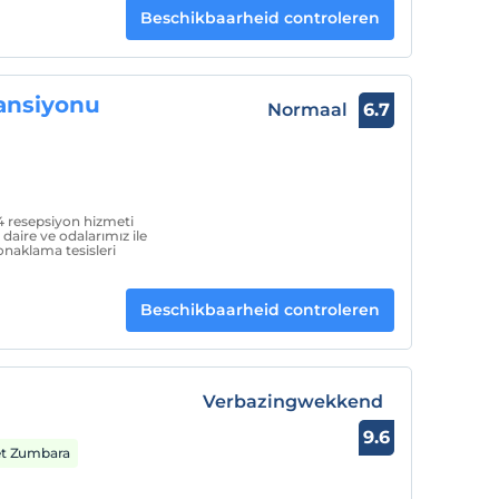
Beschikbaarheid controleren
ansiyonu
Normaal
6.7
 resepsiyon hizmeti
 daire ve odalarımız ile
onaklama tesisleri
Beschikbaarheid controleren
Verbazingwekkend
9.6
et Zumbara