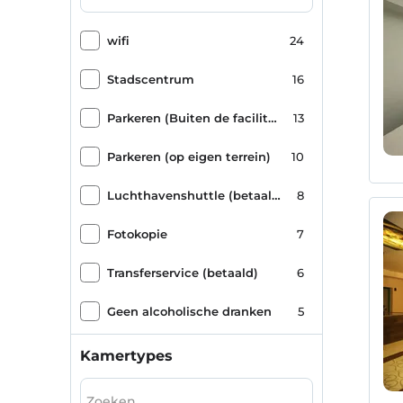
wifi
24
Stadscentrum
16
Parkeren (Buiten de faciliteit)
13
Parkeren (op eigen terrein)
10
Luchthavenshuttle (betaald)
8
Fotokopie
7
Transferservice (betaald)
6
Geen alcoholische dranken
5
milieuvriendelijk
5
Kamertypes
Ontbijtkamer
5