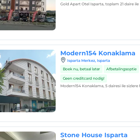
Gold Apart Otel Isparta, toplam 21 daire il
Modern154 Konaklama
Isparta Merkez, Isparta
Boek nu, betaal later
Afbetalingsoptie
Geen creditcard nodig!
Modern154 Konaklama, 5 dairesi ile sizlere
Stone House Isparta