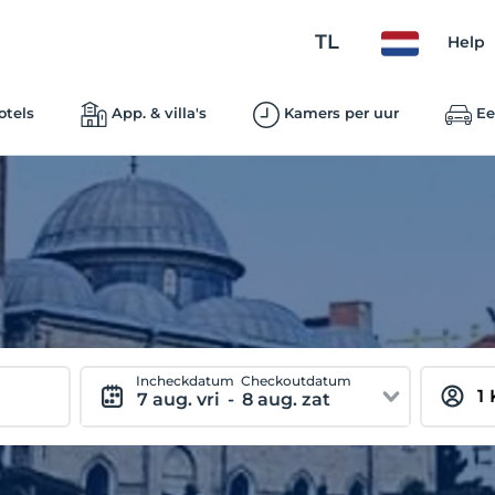
TL
Help
otels
App. & villa's
Kamers per uur
Ee
Incheckdatum
Checkoutdatum
7 aug. vri
-
8 aug. zat