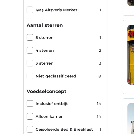
Iyaş Alışveriş Merkezi
1
Aantal sterren
5 sterren
1
4 sterren
2
3 sterren
3
Niet geclassificeerd
19
Voedselconcept
Inclusief ontbijt
14
Alleen kamer
14
Geïsoleerde Bed & Breakfast
1