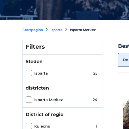
Startpagina
Isparta
Isparta Merkez
Bes
Filters
De 
Steden
Isparta
25
districten
Isparta Merkez
24
District of regio
Kuleönü
1