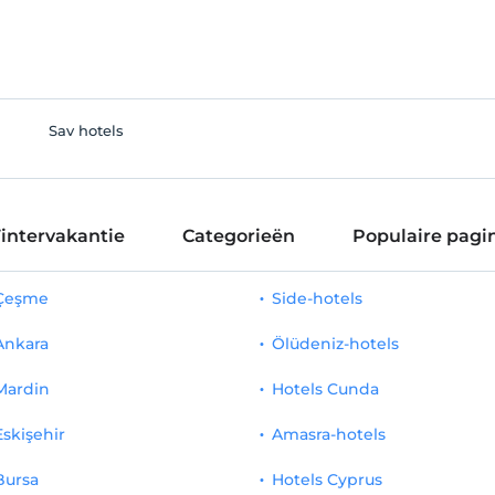
Sav hotels
intervakantie
Categorieën
Populaire pagin
 Çeşme
Side-hotels
Ankara
Ölüdeniz-hotels
Mardin
Hotels Cunda
Eskişehir
Amasra-hotels
Bursa
Hotels Cyprus