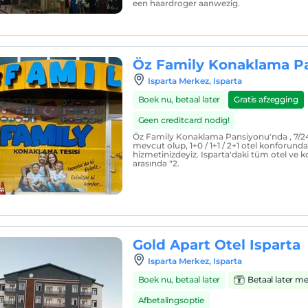
een haardroger aanwezig.
Öz Family Konaklama P
Isparta Merkez, Isparta
Boek nu, betaal later
Gratis afzegging
Geen creditcard nodig!
Öz Family Konaklama Pansiyonu'nda , 7/24
mevcut olup, 1+0 / 1+1 / 2+1 otel konforunda
hizmetinizdeyiz. Isparta'daki tüm otel ve k
arasında "2.
Gold Apart Otel Isparta
Isparta Merkez, Isparta
Boek nu, betaal later
Betaal later m
Afbetalingsoptie