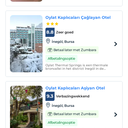
Oylat Kaplıcaları Çağlayan Otel
8.8
Zeer goed
İnegöl, Bursa
Betaal later met Zumbara
Afbetalingsoptie
Oylat Thermal Springs is een thermale
bronvallei in het district İnegöl in de
provincie Bursa, die beroemd is om zijn
indrukwekkende natuur met zijn
geneeskrachtige wateren en waar lokale
en buitenlandse gasten gezondheid
vinden.
Oylat Kaplıcaları Aşiyan Otel
9.3
Verbazingwekkend
İnegöl, Bursa
Betaal later met Zumbara
Afbetalingsoptie