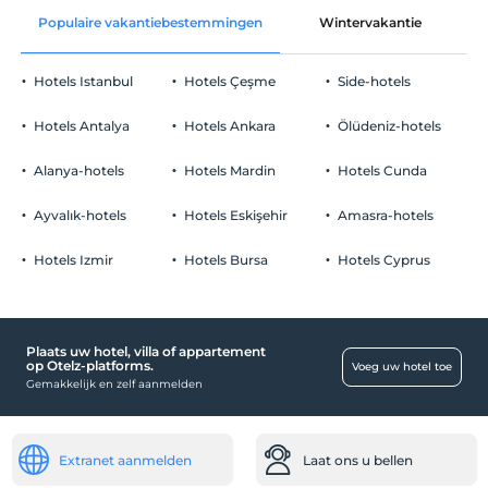
Populaire vakantiebestemmingen
Wintervakantie
C
Hotels Istanbul
Hotels Çeşme
Side-hotels
Hotels Antalya
Hotels Ankara
Ölüdeniz-hotels
Alanya-hotels
Hotels Mardin
Hotels Cunda
Ayvalık-hotels
Hotels Eskişehir
Amasra-hotels
Hotels Izmir
Hotels Bursa
Hotels Cyprus
Plaats uw hotel, villa of appartement
op Otelz-platforms.
Voeg uw hotel toe
Gemakkelijk en zelf aanmelden
Extranet aanmelden
Laat ons u bellen