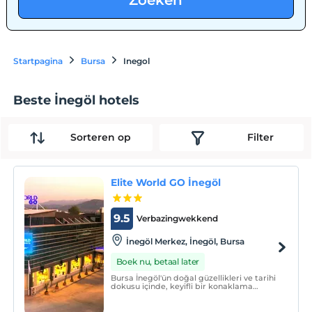
Zoeken
Startpagina
Bursa
Inegol
Beste İnegöl hotels
Sorteren op
Filter
Elite World GO İnegöl
9.5
Verbazingwekkend
İnegöl Merkez, İnegöl, Bursa
Boek nu, betaal later
Bursa İnegöl'ün doğal güzellikleri ve tarihi
dokusu içinde, keyifli bir konaklama
deneyimi için otelimizde yeriniz hazır.