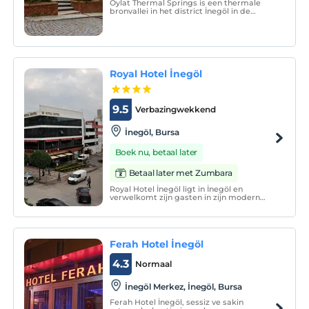
Oylat Thermal Springs is een thermale
bronvallei in het district İnegöl in de
provincie Bursa, die beroemd is om zijn
indrukwekkende natuur met zijn
geneeskrachtige wateren en waar lokale
en buitenlandse gasten gezondheid
vinden.
Royal Hotel İnegöl
9.5
Verbazingwekkend
İnegöl, Bursa
Boek nu, betaal later
Betaal later met Zumbara
Royal Hotel İnegöl ligt in İnegöl en
verwelkomt zijn gasten in zijn modern
ingerichte kamers. Door de combinatie
van luxe en comfort, biedt het pand een
aangename vakantiemogelijkheid. De
faciliteit heeft 52 kamers.
Ferah Hotel İnegöl
4.3
Normaal
İnegöl Merkez, İnegöl, Bursa
Ferah Hotel İnegöl, sessiz ve sakin