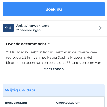
Boek nu
Verbazingwekkend
9.6
27 beoordelingen
Over de accommodatie
Yol Is Holiday Trabzon ligt in Trabzon in de Zwarte Zee-
regio, op 2,3 km van het Hagia Sophia Museum. Het
biedt een spacentrum en een sauna. U kunt genieten van
uw maaltijden in het restaurant. Er is gratis
Meer tonen
privéparkeergelegenheid op het terrein. De kamers
hebben satelliet-tv. Een koffiezetapparaat en een
waterkoker zijn ook beschikbaar. Alle kamers hebben
een eigen badkamer. Voor uw comfort zijn er slippers en
Wijzig uw data
gratis toiletartikelen aanwezig. Yol Is Holiday Trabzon
biedt overal gratis WiFi.
Incheckdatum
Checkoutdatum
Yol Is Holiday Trabzon ligt in Trabzon in de Zwarte Zee-