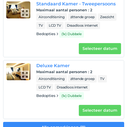
Standaard Kamer - Tweepersoons
Maximaal aantal personen
:
2
Toon op kaart
Airconditioning
zittende groep
Zeezicht
TV
LCD TV
Draadloos internet
Bedopties
(1x) Dubbele
Hotelvoorwaarden
Check in
Selecteer datum
Na 12:00
Uitchecken
Deluxe Kamer
Voor 12:00
Maximaal aantal personen
:
2
huisdier
Airconditioning
zittende groep
TV
Huisdieren niet toegestaan
LCD TV
Draadloos internet
roken
Bedopties
(1x) Dubbele
rookvrije kamers
kinderen
Selecteer datum
Baby's jonger dan 2 worden niet in rekening gebracht
1 kind(eren) tot de leeftijd van 6 per kamer