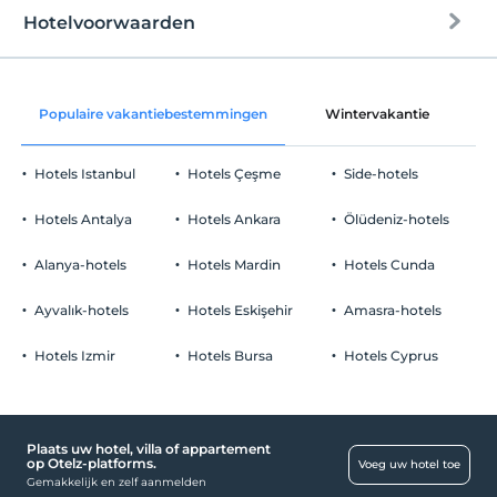
Hotelvoorwaarden
internet
Check in
Vrij wifi
Na 14:00
Populaire vakantiebestemmingen
Wintervakantie
C
Gemeenschappelijke ruimtes en alle
Uitchecken
kamers
Voor 12:00
Hotels Istanbul
Hotels Çeşme
Side-hotels
huisdier
Huisdieren niet toegestaan
Hotels Antalya
Hotels Ankara
Ölüdeniz-hotels
roken
andere
rookvrije kamers
Alanya-hotels
Hotels Mardin
Hotels Cunda
kinderen
Airconditioning
Baby's jonger dan 2 worden niet in rekening gebracht
Ayvalık-hotels
Hotels Eskişehir
Amasra-hotels
Receptiediensten
1 kind(eren) tot de leeftijd van 6 per kamer wordt/worden niet in
rekening gebracht
Hotels Izmir
Hotels Bursa
Hotels Cyprus
24-uurs receptie
bagage opslag
Schoonmaakdiensten
Plaats uw hotel, villa of appartement
op Otelz-platforms.
Dagelijkse schoonmaakservice
Voeg uw hotel toe
Gemakkelijk en zelf aanmelden
Droger