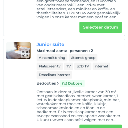
een groot tweepersoonsbed, en is voorzien
van onder meer WiFi, een lcd-tv met
satellietzenders, een minibar en koffie- en
theefaciliteiten. U kunt uw werk gemakkelijk
volgen in onze kamer met een poef en een
Hotelvoorwaarden
werkruimte. Er is een douche, föhn en
schoonmaakmiddelen in de badkamer en er
Selecteer datum
Check in
is een kluis in onze kamers voor uw
waardevolle spullen. Er kunnen 2
Na 14:00
volwassenen verblijven.
Junior suite
Uitchecken
Voor 12:00
Maximaal aantal personen
:
2
Airconditioning
zittende groep
huisdier
Huisdieren niet toegestaan
Flatscreen tv
TV
LCD TV
internet
Draadloos internet
roken
rookvrije kamers
Bedopties
(1x) Dubbele
kinderen
Ontspan in deze stijlvolle kamer van 30 m²
met gratis draadloos internet, woonkamer, 1
Baby's jonger dan 2 worden niet in rekening gebracht
lcd-tv in de slaapkamer, slaapbank, minibar,
1 kind(eren) tot de leeftijd van 6 per kamer
waterkoker met thee en koffie, kluisje,
schoonmaakmiddelen en föhn in de
wordt/worden niet in rekening gebracht
badkamer. Er is een slaapkamer met een
tweepersoonsbed en een aparte woonkamer.
U kunt uw werk aan tafel volgen met een
comfortabele poef. . In deze suite voelt u zich
meteen thuis.