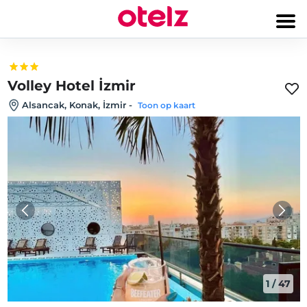
Volley Hotel İzmir
Alsancak, Konak, İzmir
-
Toon op kaart
1
/
47