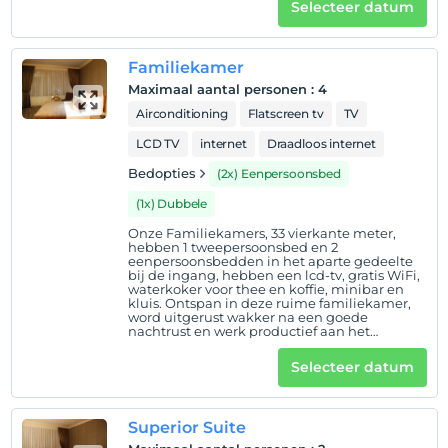
Selecteer datum
Familiekamer
Maximaal aantal personen
:
4
Airconditioning
Flatscreen tv
TV
LCD TV
internet
Draadloos internet
Bedopties
(2x) Eenpersoonsbed
(1x) Dubbele
Onze Familiekamers, 33 vierkante meter,
hebben 1 tweepersoonsbed en 2
eenpersoonsbedden in het aparte gedeelte
bij de ingang, hebben een lcd-tv, gratis WiFi,
waterkoker voor thee en koffie, minibar en
kluis. Ontspan in deze ruime familiekamer,
word uitgerust wakker na een goede
nachtrust en werk productief aan het
poefbureau. De badkamer heeft een douche
en schoonmaakmiddelen en een föhn. Het is
Selecteer datum
geschikt voor maximaal 4 personen.
Superior Suite