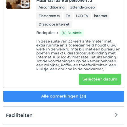
Maximaal aantal personen
:
2
Airconditioning
zittende groep
Flatscreen tv
TV
LCD TV
internet
Draadloos internet
Bedopties
(1x) Dubbele
In deze suite van 33 vierkante meter met
extra ruimte en zitgelegenheid houdt u uw
werk in de werkruimte bij met een bureau en
poef en maakt u draadloos verbinding met
internet. Kijk lcd-tv met satellietuitzending.
Tot de voorzieningen op de kamer behoren
een minibar, koffie- en theefaciliteiten, een
kluisje, een douche in de badkamer,
schoonmaakproducten en een föhn.
Selecteer datum
Alle opmerkingen (31)
Faciliteiten