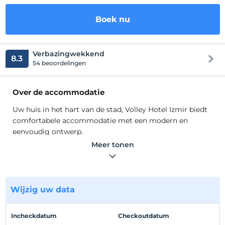
Boek nu
Verbazingwekkend
8.3
54 beoordelingen
Over de accommodatie
Uw huis in het hart van de stad, Volley Hotel Izmir biedt
comfortabele accommodatie met een modern en
eenvoudig ontwerp.
U zult zich bevoorrecht voelen in onze kamers die zijn
Meer tonen
ingericht voor het comfort van uw gasten. In Alsancak,
het hart van het stadscentrum van Izmir, naast de
Alsancak Indoor Sports Hall, kunt u degene kiezen die
het beste bij u past in ons hotel met een totale
Wijzig uw data
capaciteit van 56 kamers die smaakvol zijn ingericht. Bij
Volley Hotel Izmir, waar sport en zakelijk leven
Incheckdatum
Checkoutdatum
samenkomen, kun je de vermoeidheid van je werkdag