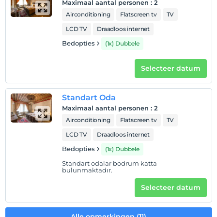
Maximaal aantal personen
:
2
Airconditioning
Flatscreen tv
TV
LCD TV
Draadloos internet
Bedopties
(1x) Dubbele
Selecteer datum
Standart Oda
Maximaal aantal personen
:
2
Airconditioning
Flatscreen tv
TV
LCD TV
Draadloos internet
Bedopties
(1x) Dubbele
Standart odalar bodrum katta
bulunmaktadır.
Selecteer datum
Alle opmerkingen (11)