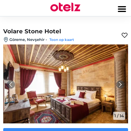
Volare Stone Hotel
Göreme, Nevşehir
-
Toon op kaart
1
/
14