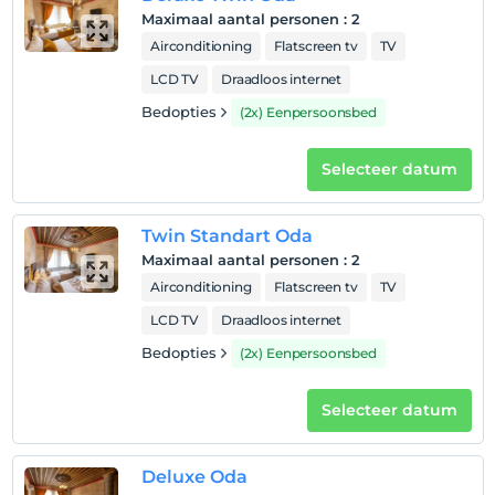
huisdier
Maximaal aantal personen
:
2
Huisdieren niet toegestaan
Airconditioning
Flatscreen tv
TV
roken
LCD TV
Draadloos internet
rookvrije kamers
Bedopties
(2x) Eenpersoonsbed
Inchecktijden
kinderen
Selecteer datum
Baby's jonger dan 2 worden niet in rekening gebracht
1 kind(eren) tot de leeftijd van 6 per kamer
wordt/worden niet in rekening gebracht
Twin Standart Oda
Maximaal aantal personen
:
2
Airconditioning
Flatscreen tv
TV
LCD TV
Draadloos internet
Bedopties
(2x) Eenpersoonsbed
Selecteer datum
Deluxe Oda