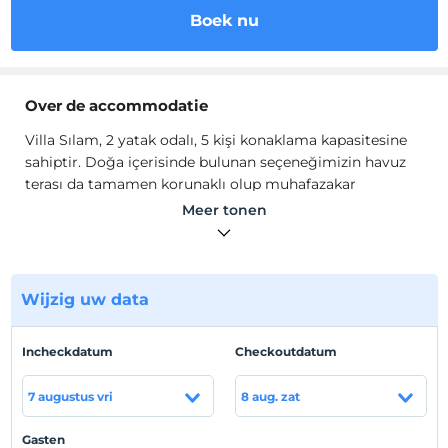
Boek nu
Over de accommodatie
Villa Sılam, 2 yatak odalı, 5 kişi konaklama kapasitesine
sahiptir. Doğa içerisinde bulunan seçeneğimizin havuz
terası da tamamen korunaklı olup muhafazakar
ailelerimizin de ilk tercihi olacaktır. Oldukça geniş havuz
Meer tonen
terasına da sahip villamızda, gün batımının da keyfini
sürebilirsiniz.
Wijzig uw data
Bahçe alanında şezlonglar, güneş şemsiyesi, mangal ve
oturma grubu, yemek masası bulunmaktadır.
Incheckdatum
Checkoutdatum
Modern Amerikan mutfakta buzdolabı, bulaşık makinesi,
7 augustus vri
8 aug. zat
4'lü ankastre ocak, fırın, mikrodalga fırın, kettle, 6 kişilik
yemek masası ve yemek takımları, tam donanımlı
Gasten
yemek ekipmanları bulunmaktadır.