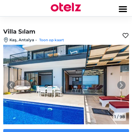
Villa Sılam
Kaş, Antalya
-
Toon op kaart
1
/
98