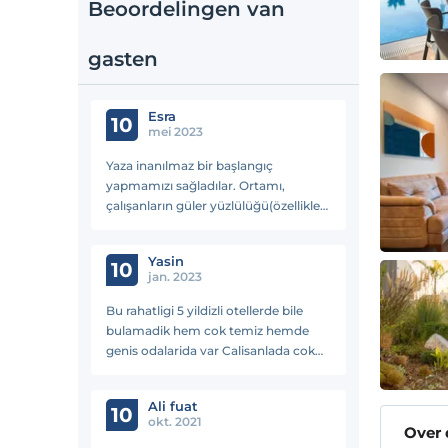
Beoordelingen van
gasten
Esra
10
mei 2023
Yaza inanılmaz bir başlangıç
yapmamızı sağladılar. Ortamı,
çalışanların güler yüzlülüğü(özellikle
Aynur Hn.’ın), bistro yemekleri,
kahvaltı, havuz vb. her şey o kadar
Yasin
keyifliydi ki… Yine geleceğiz.
10
jan. 2023
Bu rahatligi 5 yildizli otellerde bile
bulamadik hem cok temiz hemde
genis odalarida var Calisanlada cok
ilgili ve cok sicak kanli
Ali fuat
10
okt. 2021
Over