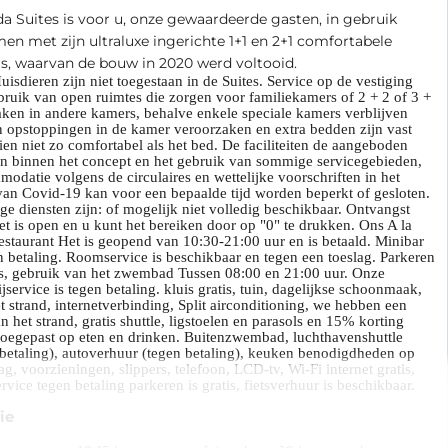
a Suites is voor u, onze gewaardeerde gasten, in gebruik
n met zijn ultraluxe ingerichte 1+1 en 2+1 comfortabele
s, waarvan de bouw in 2020 werd voltooid.
uisdieren zijn niet toegestaan in de Suites. Service op de vestiging
bruik van open ruimtes die zorgen voor familiekamers of 2 + 2 of 3 +
aken in andere kamers, behalve enkele speciale kamers verblijven
 opstoppingen in de kamer veroorzaken en extra bedden zijn vast
en niet zo comfortabel als het bed. De faciliteiten de aangeboden
en binnen het concept en het gebruik van sommige servicegebieden,
datie volgens de circulaires en wettelijke voorschriften in het
van Covid-19 kan voor een bepaalde tijd worden beperkt of gesloten.
e diensten zijn: of mogelijk niet volledig beschikbaar. Ontvangst
t is open en u kunt het bereiken door op "0" te drukken. Ons A la
estaurant Het is geopend van 10:30-21:00 uur en is betaald. Minibar
n betaling. Roomservice is beschikbaar en tegen een toeslag. Parkeren
tis, gebruik van het zwembad Tussen 08:00 en 21:00 uur. Onze
jservice is tegen betaling. kluis gratis, tuin, dagelijkse schoonmaak,
 strand, internetverbinding, Split airconditioning, we hebben een
n het strand, gratis shuttle, ligstoelen en parasols en 15% korting
toegepast op eten en drinken. Buitenzwembad, luchthavenshuttle
 betaling), autoverhuur (tegen betaling), keuken benodigdheden op
g, voorzieningen, slippers, telefoon, LCD-tv, Wi-Fi internet gratis,
vice tegen betaling parkeren is gratis, fietsverhuur is beschikbaar.
ie