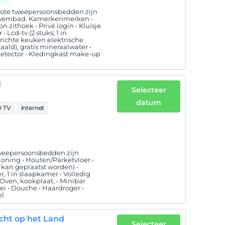
grote tweepersoonsbedden zijn
 zwembad. Kamerkenmerken •
 zithoek • Privé login • Kluisje
Lcd-tv (2 stuks; 1 in
richte keuken elektrische
aald), gratis mineraalwater •
etector • Kledingkast make-up
d
Selecteer
datum
 TV
internet
 tweepersoonsbedden zijn
oning • Houten/Parketvloer •
p kan geplaatst worden) •
, 1 in slaapkamer • Volledig
Oven, kookplaat, • Minibar
ei • Douche • Haardroger •
el
cht op het Land
Selecteer