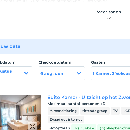
a centrum 10-15 km. op een afstand van 10 km van de
haven. weg
Meer tonen
 uw data
ckdatum
Checkoutdatum
Gasten
ustus
6 aug. don
1 Kamer, 2 Volwa
Suite Kamer - Uitzicht op het Z
Maximaal aantal personen
:
3
Airconditioning
zittende groep
TV
LCD
Draadloos internet
Bedopties
(1x) Dubbele
(1x) Slaapbank/ba