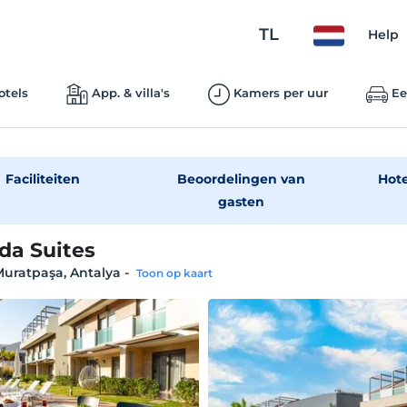
TL
Help
otels
App. & villa's
Kamers per uur
Ee
Faciliteiten
Beoordelingen van
Hot
gasten
da Suites
Muratpaşa, Antalya
-
Toon op kaart