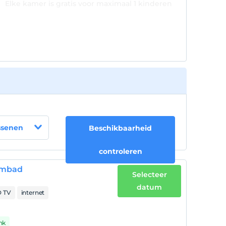
Elke kamer is gratis voor maximaal 1 kinderen
jonger dan 6 jaar
Elke kamer is gratis voor maximaal 2 kinderen
jonger dan 3 jaar
ssenen
Beschikbaarheid
controleren
wembad
Selecteer
datum
 TV
internet
nk