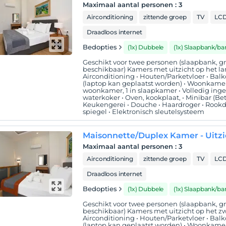
Maximaal aantal personen
:
3
Airconditioning
zittende groep
TV
LCD
Draadloos internet
Bedopties
(1x) Dubbele
(1x) Slaapbank/ba
Geschikt voor twee personen (slaapbank, 
beschikbaar) Kamers met uitzicht op het 
Airconditioning • Houten/Parketvloer • Balkon
(laptop kan geplaatst worden) • Woonkamer • 
woonkamer, 1 in slaapkamer • Volledig inge
waterkoker • Oven, kookplaat, • Minibar (Bet
Keukengerei • Douche • Haardroger • Rookd
spiegel • Elektronisch sleutelsysteem
Maisonnette/Duplex Kamer - Uitz
Maximaal aantal personen
:
3
Airconditioning
zittende groep
TV
LCD
Draadloos internet
Bedopties
(1x) Dubbele
(1x) Slaapbank/ba
Geschikt voor twee personen (slaapbank, 
beschikbaar) Kamers met uitzicht op het
Airconditioning • Houten/Parketvloer • Balkon
(laptop kan geplaatst worden) • Woonkamer • 