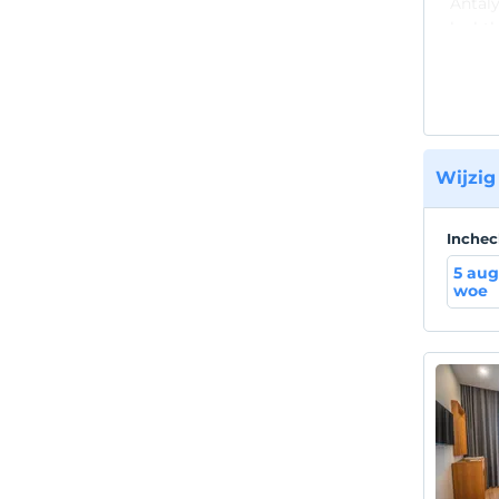
Antaly
lucht
Wijzig
Inche
5 aug
woe