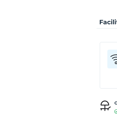
Facil
O