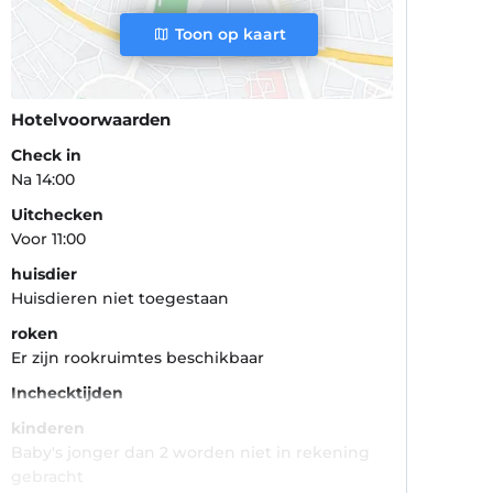
Toon op kaart
Hotelvoorwaarden
Check in
Na 14:00
Uitchecken
Voor 11:00
huisdier
Huisdieren niet toegestaan
roken
Er zijn rookruimtes beschikbaar
Inchecktijden
kinderen
Baby's jonger dan 2 worden niet in rekening
gebracht