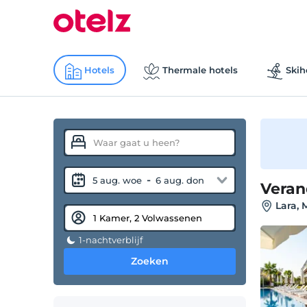
Hotels
Thermale hotels
Skih
-
5 aug. woe
6 aug. don
Veran
Lara, 
1-nachtverblijf
Zoeken