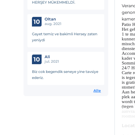
HERŞEY MÜKEMMELDİ.
Verand
genome
kamer
Oltan
10
aug. 2021
Patio H
Het ge
Gayet temiz ve bakimli Hersey zaten
1 te m
kunnen
yeniydi
misschi
dienst
Accommo
Ali
10
kader 
jul. 2021
Sommig
24/7 He
Biz cok begendik seneye yine tavsiye
Carte r
is tege
ederiz.
is gra
stomeri
Alle
Aan het
plek aa
wordt 
(tegen
aanvraa
roomser
Locat