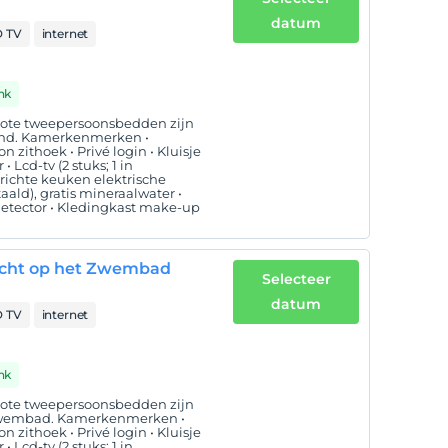
datum
 TV
internet
nk
grote tweepersoonsbedden zijn
land. Kamerkenmerken •
 zithoek • Privé login • Kluisje
Lcd-tv (2 stuks; 1 in
richte keuken elektrische
aald), gratis mineraalwater •
etector • Kledingkast make-up
icht op het Zwembad
Selecteer
datum
 TV
internet
nk
grote tweepersoonsbedden zijn
 zwembad. Kamerkenmerken •
 zithoek • Privé login • Kluisje
Lcd-tv (2 stuks; 1 in