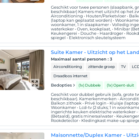
Geschikt voor twee personen (slaapbank, 
beschikbaar) Kamers met uitzicht op het
Airconditioning • Houten/Parketvloer • Balkon
(laptop kan geplaatst worden) • Woonkamer • 
woonkamer, 1 in slaapkamer • Volledig inge
waterkoker • Oven, kookplaat, • Minibar (Bet
Keukengerei • Douche • Haardroger • Rookd
spiegel • Elektronisch sleutelsysteem
Suite Kamer - Uitzicht op het Lan
Maximaal aantal personen
:
3
Airconditioning
zittende groep
TV
LCD
Draadloos internet
Bedopties
(1x) Dubbele
(1x) Opent-sluit
Geschikt voor dubbel gebruik (sofa, grote
beschikbaar). Kamerkenmerken • Airconditi
Balkon zithoek • Privé login • Kluisje (lapto
Woonkamer • Lcd-tv (2 stuks; 1 in woonkamer
ingerichte keuken elektrische waterkoker • 
(Betaald), gratis mineraalwater • Keukenger
Rookdetector • Kledingkast make-up spieg
Maisonnette/Duplex Kamer - Uitzi