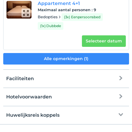
Appartement 4+1
Maximaal aantal personen
:
9
Bedopties
(3x) Eenpersoonsbed
(1x) Dubbele
Selecteer datum
Alle opmerkingen (1)
Faciliteiten
Hotelvoorwaarden
internet
Check in
Vrij wifi
Na 14:00
Huwelijksreis koppels
Gemeenschappelijke ruimtes en alle
Uitchecken
kamers
Voor 13:00