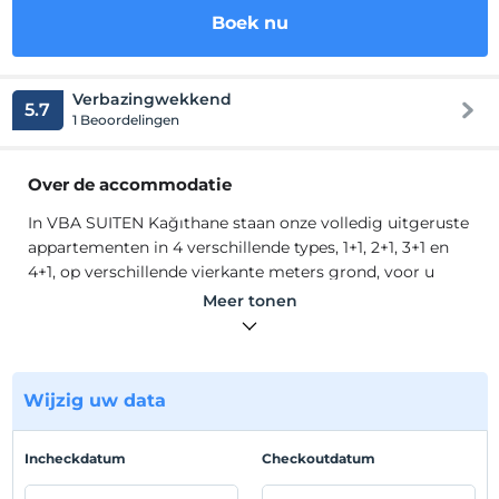
Boek nu
Verbazingwekkend
5.7
1 Beoordelingen
Over de accommodatie
In VBA SUITEN Kağıthane staan onze volledig uitgeruste
appartementen in 4 verschillende types, 1+1, 2+1, 3+1 en
4+1, op verschillende vierkante meters grond, voor u
klaar om aan al uw behoeften te voldoen. Onze
Meer tonen
appartementen hebben een koelkast, wasmachine,
fornuis, aardgas, airconditioning, televisie,
satellietuitzendingen en gratis internet
In VBA SUITEN Kağıthane staan onze volledig uitgeruste
Wijzig uw data
appartementen in 4 verschillende types, 1+1, 2+1, 3+1 en
4+1, op verschillende vierkante meters grond, voor u
Incheckdatum
Checkoutdatum
klaar om aan al uw behoeften te voldoen. Onze
appartementen hebben een koelkast, wasmachine,