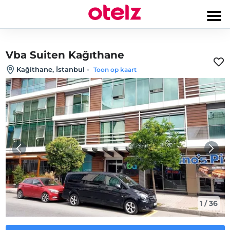
Vba Suiten Kağıthane
Kağithane, İstanbul
-
Toon op kaart
1
/
36