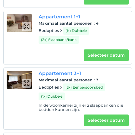
huisdier
Huisdieren niet toegestaan
Appartement 1+1
roken
Maximaal aantal personen
:
4
rookvrije kamers
Bedopties
(1x) Dubbele
kinderen
(2x) Slaapbank/bank
Baby's jonger dan 2 worden niet in rekening gebracht
Elke kamer is gratis voor maximaal 1 kinderen jonger
Selecteer datum
dan 12 jaar
Elke kamer is gratis voor maximaal 2 kinderen jonger
dan 12 jaar
Appartement 3+1
Maximaal aantal personen
:
7
Bedopties
(3x) Eenpersoonsbed
(1x) Dubbele
In de woonkamer zijn er 2 slaapbanken die
bedden kunnen zijn.
Selecteer datum