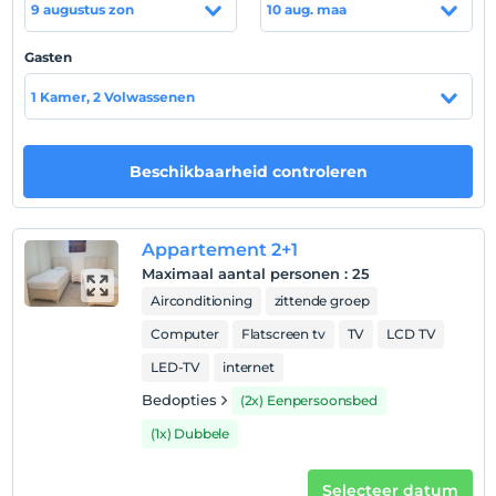
9 augustus zon
10 aug. maa
fornuis, aardgas, airconditioning, televisie,
satellietuitzendingen en gratis internet
Gasten
Locatie
1 Kamer, 2 Volwassenen
Vba Suiten is gevestigd in Kağıthane, op het nieuwe
middelpunt van de pleinen, zakencentra, winkel- en
wooncentra, ziekenhuizen, scholen en vervoer van
Beschikbaarheid controleren
Istanbul.
Appartement 2+1
Toon op kaart
Maximaal aantal personen
:
25
Airconditioning
zittende groep
Computer
Flatscreen tv
TV
LCD TV
Hotelvoorwaarden
LED-TV
internet
Check in
Bedopties
(2x) Eenpersoonsbed
Na 14:00
(1x) Dubbele
Uitchecken
Voor 13:00
Selecteer datum