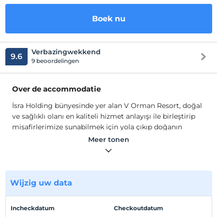
Boek nu
Verbazingwekkend
9.6
9 beoordelingen
Over de accommodatie
İsra Holding bünyesinde yer alan V Orman Resort, doğal
ve sağlıklı olanı en kaliteli hizmet anlayışı ile birleştirip
misafirlerimize sunabilmek için yola çıkıp doğanın
dilediğince özgür şarkı söyleyebildiği, dinleyenlerin
Meer tonen
ruhunda yankılanan sesi ile her daim kendilerine dönüşü
yaşayacaklarından emin oldukları, huzurlu ve sağlıklı bir
kaçış noktası olabilmeyi amaç edindi.
Wijzig uw data
Doğaya sükunetle açılan kapılarımızı aralayarak,
dairenizdeki jakuzide termal sudan gelen şifa ile
yenilenmeye ve birbirinden özel şefler tarafından itinayla
Incheckdatum
Checkoutdatum