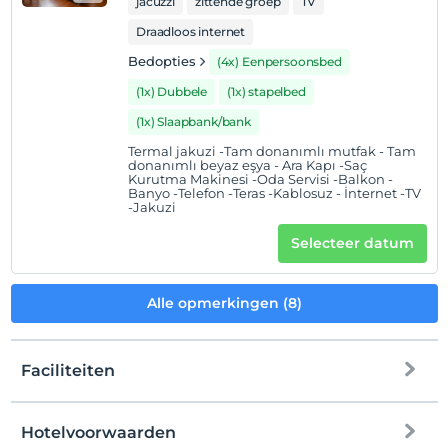
jacuzzi
zittende groep
TV
dan 9 jaar
Draadloos internet
Elke kamer is gratis voor maximaal 2 kinderen jonger
dan 9 jaar
Bedopties
(4x) Eenpersoonsbed
(1x) Dubbele
(1x) stapelbed
(1x) Slaapbank/bank
Termal jakuzi -Tam donanımlı mutfak - Tam
donanımlı beyaz eşya - Ara Kapı -Saç
Kurutma Makinesi -Oda Servisi -Balkon -
Banyo -Telefon -Teras -Kablosuz - İnternet -TV
-Jakuzi
Selecteer datum
Alle opmerkingen (8)
Faciliteiten
Hotelvoorwaarden