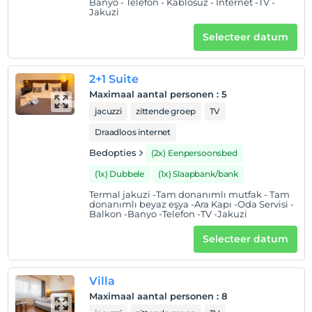
komşu birçok güzellikle tanışacaksınız.
Banyo - Telefon - Kablosuz - İnternet -TV -
Jakuzi
Selecteer datum
Toon op kaart
2+1 Suite
Maximaal aantal personen
:
5
Hotelvoorwaarden
jacuzzi
zittende groep
TV
Check in
Draadloos internet
Na 14:00
Bedopties
(2x) Eenpersoonsbed
Uitchecken
(1x) Dubbele
(1x) Slaapbank/bank
Voor 12:00
Termal jakuzi -Tam donanımlı mutfak - Tam
huisdier
donanımlı beyaz eşya -Ara Kapı -Oda Servisi -
Balkon -Banyo -Telefon -TV -Jakuzi
Huisdieren niet toegestaan
Selecteer datum
roken
rookvrije kamers
kinderen
Villa
Baby's jonger dan 1 worden niet in rekening gebracht
Maximaal aantal personen
:
8
Elke kamer is gratis voor maximaal 1 kinderen jonger