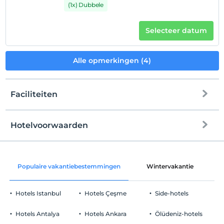
(1x) Dubbele
Selecteer datum
Alle opmerkingen (4)
Faciliteiten
Hotelvoorwaarden
internet
Check in
Vrij wifi
Na 14:00
Populaire vakantiebestemmingen
Wintervakantie
C
Gemeenschappelijke ruimtes en alle
Uitchecken
kamers
Voor 12:00
Hotels Istanbul
Hotels Çeşme
Side-hotels
huisdier
Huisdieren niet toegestaan
Hotels Antalya
Hotels Ankara
Ölüdeniz-hotels
roken