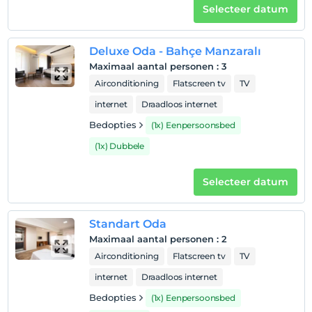
Selecteer datum
Deluxe Oda - Bahçe Manzaralı
Maximaal aantal personen
:
3
Airconditioning
Flatscreen tv
TV
internet
Draadloos internet
Bedopties
(1x) Eenpersoonsbed
(1x) Dubbele
Selecteer datum
Standart Oda
Maximaal aantal personen
:
2
Airconditioning
Flatscreen tv
TV
internet
Draadloos internet
Bedopties
(1x) Eenpersoonsbed