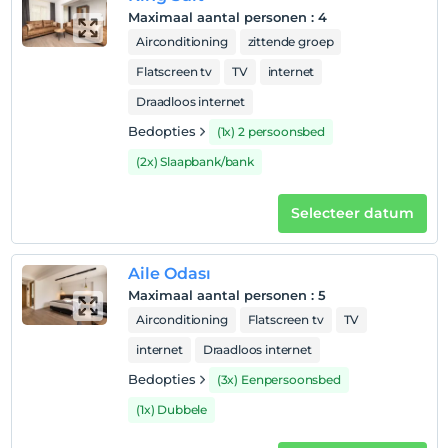
Maximaal aantal personen
:
4
Airconditioning
zittende groep
Flatscreen tv
TV
internet
Draadloos internet
Bedopties
(1x) 2 persoonsbed
(2x) Slaapbank/bank
Selecteer datum
Aile Odası
Maximaal aantal personen
:
5
Airconditioning
Flatscreen tv
TV
internet
Draadloos internet
Bedopties
(3x) Eenpersoonsbed
(1x) Dubbele