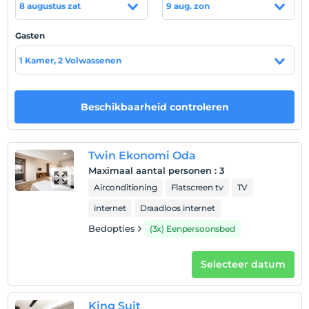
Toon op kaart
8 augustus zat
9 aug. zon
Gasten
Hotelvoorwaarden
1 Kamer, 2 Volwassenen
Check in
Na 14:00
Beschikbaarheid controleren
Uitchecken
Voor 12:00
huisdier
Twin Ekonomi Oda
Huisdieren niet toegestaan
Maximaal aantal personen
:
3
Airconditioning
Flatscreen tv
TV
roken
rookvrije kamers
internet
Draadloos internet
kinderen
Bedopties
(3x) Eenpersoonsbed
Baby's jonger dan 2 worden niet in rekening gebracht
1 kind(eren) tot de leeftijd van 3 per kamer
Selecteer datum
wordt/worden niet in rekening gebracht
King Suit