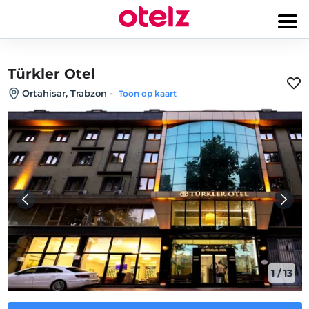
Türkler Otel
Ortahisar, Trabzon
-
Toon op kaart
1
/
13