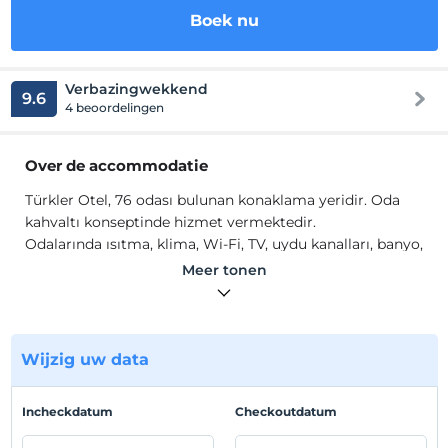
Boek nu
Verbazingwekkend
9.6
4 beoordelingen
Over de accommodatie
Türkler Otel, 76 odası bulunan konaklama yeridir. Oda
kahvaltı konseptinde hizmet vermektedir.
Odalarında ısıtma, klima, Wi-Fi, TV, uydu kanalları, banyo,
duş, havlu seti, elektirikli su ısıtıcısı ve minibar gibi
Meer tonen
olanaklar mevcuttur.
Locatie
Trabzon Ortahisar'da konumlanmaktadır. Otogar'a 5
Wijzig uw data
dakika yürüme mesafesindedir.
Incheckdatum
Checkoutdatum