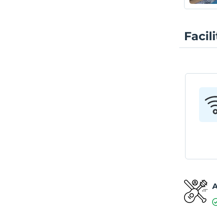
Facil
A