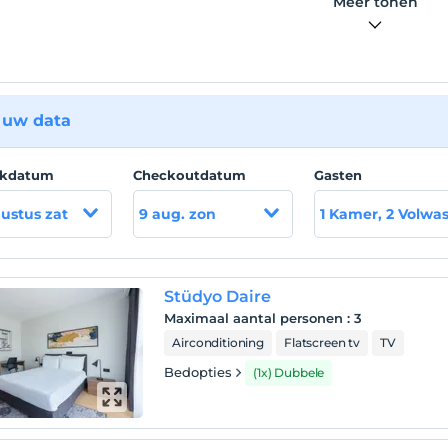
Meer tonen
 uw data
ckdatum
Checkoutdatum
Gasten
ustus zat
9 aug. zon
1 Kamer, 2 Volwa
Stüdyo Daire
Maximaal aantal personen
:
3
Airconditioning
Flatscreen tv
TV
Bedopties
(1x) Dubbele