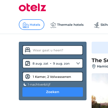
Hotels
Thermale hotels
Skih
The S
-
8 aug. zat
9 aug. zon
Hamidi
1-nachtverblijf
Zoeken