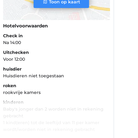
Toon op kaart
Hotelvoorwaarden
Check in
Na 14:00
Uitchecken
Voor 12:00
huisdier
Huisdieren niet toegestaan
roken
rookvrije kamers
kinderen
Baby's jonger dan 2 worden niet in rekening
gebracht
1 kind(eren) tot de leeftijd van 11 per kamer
wordt/worden niet in rekening gebracht