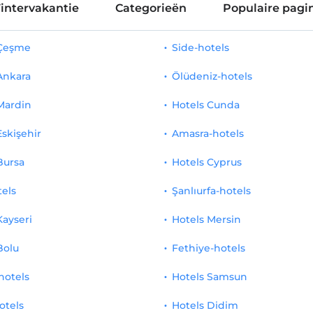
intervakantie
Categorieën
Populaire pagin
 Çeşme
Side-hotels
Ankara
Ölüdeniz-hotels
Mardin
Hotels Cunda
Eskişehir
Amasra-hotels
Bursa
Hotels Cyprus
tels
Şanlıurfa-hotels
Kayseri
Hotels Mersin
Bolu
Fethiye-hotels
hotels
Hotels Samsun
otels
Hotels Didim