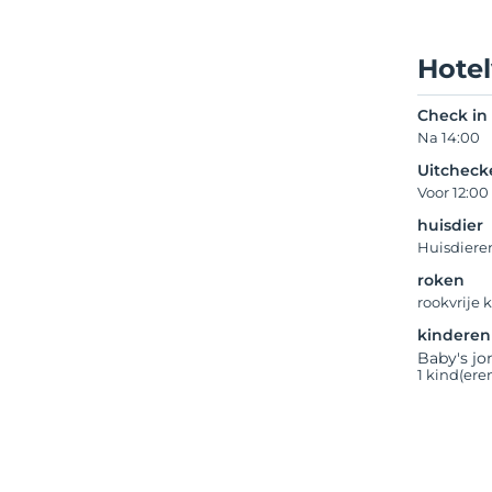
Hote
Check in
Na 14:00
Uitcheck
Voor 12:00
huisdier
Huisdiere
roken
rookvrije
kinderen
Baby's jo
1 kind(ere