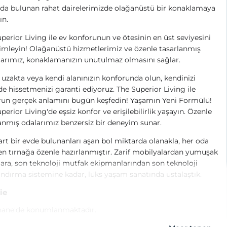
da bulunan rahat dairelerimizde olağanüstü bir konaklamaya
ın.
perior Living ile ev konforunun ve ötesinin en üst seviyesini
mleyin! Olağanüstü hizmetlerimiz ve özenle tasarlanmış
arımız, konaklamanızın unutulmaz olmasını sağlar.
uzakta veya kendi alanınızın konforunda olun, kendinizi
de hissetmenizi garanti ediyoruz. The Superior Living ile
run gerçek anlamını bugün keşfedin! Yaşamın Yeni Formülü!
perior Living'de eşsiz konfor ve erişilebilirlik yaşayın. Özenle
anmış odalarımız benzersiz bir deneyim sunar.
rt bir evde bulunanları aşan bol miktarda olanakla, her oda
n tırnağa özenle hazırlanmıştır. Zarif mobilyalardan yumuşak
lara, son teknoloji mutfak ekipmanlarından son teknoloji
ndırma sistemine kadar, lüks yaşam sanatında ustalaştık.
ie
hane'de konumlanmaktadır.