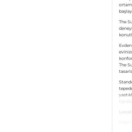
ortam
başlay
The Su
deneyi
konutl
Evden 
eviniz
konfo
The Su
tasarl
Standa
tepede
yastık
havala
Locat
Kağıt