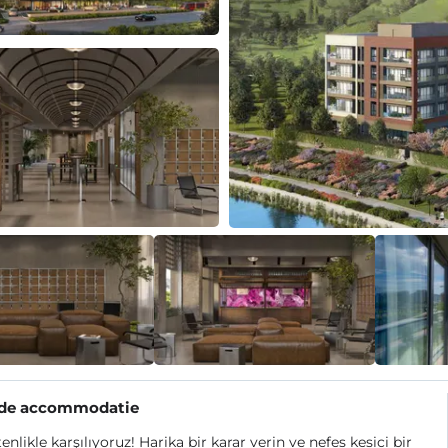
 de accommodatie
tenlikle karşılıyoruz! Harika bir karar verin ve nefes kesici bir