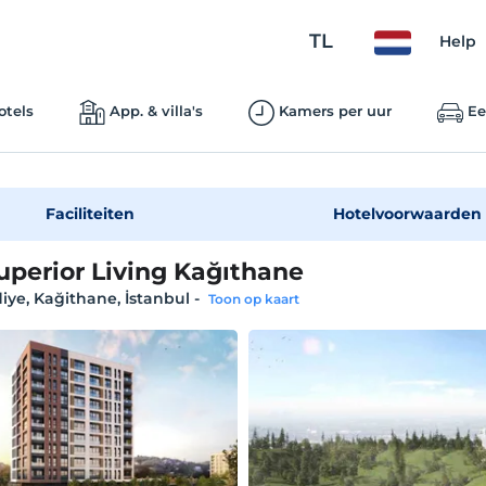
TL
Help
otels
App. & villa's
Kamers per uur
Ee
Faciliteiten
Hotelvoorwaarden
uperior Living Kağıthane
ye, Kağithane, İstanbul
-
Toon op kaart