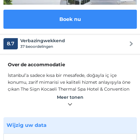
Boek nu
Verbazingwekkend
8.7
37 beoordelingen
Over de accommodatie
İstanbul’a sadece kısa bir mesafede, doğayla iç içe
konumu, zarif mimarisi ve kaliteli hizmet anlayışıyla öne
çıkan The Sign Kocaeli Thermal Spa Hotel & Convention
Center, hem iş hem de tatil amaçlı konaklamalarda
Meer tonen
konuklarına ayrıcalıklı bir deneyim sunuyor. Doğanın
şifalı dokunuşunu modern konforla birleştiren otelimiz,
özellikle termal su kaynakları ve kapsamlı Spa
hizmetleriyle sağlığı ve huzuru bir araya getiriyor.
Wijzig uw data
Toplam 5.000 m² alana yayılan
Ab-ı Hayat Spa Merkezi
,