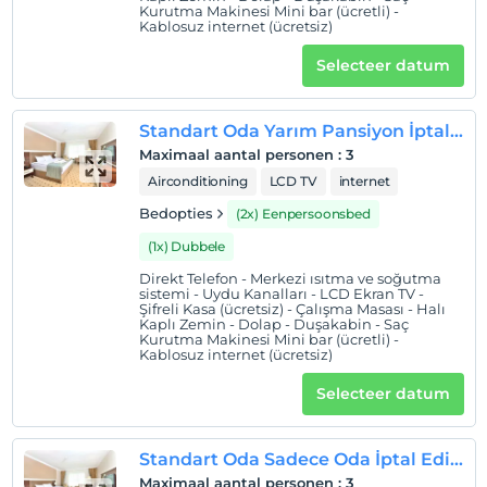
Kurutma Makinesi Mini bar (ücretli) -
Saatleri
Spa merkezimiz her gün
09:00 - 22:00
saatleri
Kablosuz internet (ücretsiz)
arasında hizmet vermektedir. Ayrıca, tam donanımlı
Selecteer datum
fitness salonumuz
ile üyelik avantajlarından
yararlanabilir, sağlıklı yaşam rutininize profesyonel bir
dokunuş katabilirsiniz.
Toplam 455 mg/L mineralizasyon
Standart Oda Yarım Pansiyon İptal Edilebilir
değerine sahip olan termal suyumuz;
florürlü (2,34
Maximaal aantal personen
:
3
mg/L), silisyumlu (52,5 mg/L) ve borlu (16,3 mg/L)
Airconditioning
LCD TV
internet
içeriğiyle, inflamatuvar romatizmal hastalıkların kronik
dönemlerinden, bel ağrısı ve fibromiyalji gibi yumuşak
Bedopties
(2x) Eenpersoonsbed
doku rahatsızlıklarına kadar pek çok durumda
(1x) Dubbele
tamamlayıcı tedavi unsuru olarak kullanılabilecek
Direkt Telefon - Merkezi ısıtma ve soğutma
niteliktedir.
sistemi - Uydu Kanalları - LCD Ekran TV -
Şifreli Kasa (ücretsiz) - Çalışma Masası - Halı
Locatie
Kaplı Zemin - Dolap - Duşakabin - Saç
Kurutma Makinesi Mini bar (ücretli) -
Tesis; Kocaeli şehir merkezine ve Outlet Center'a 11 km,
Kablosuz internet (ücretsiz)
Kartepe'ye 16 km, Cengiz Topel Havalimanı'na 27 km,
Selecteer datum
Maşukiye'ye 32 km, Sapanca Gölü'ne 44 km, Yalova'ya 53
km, Sabiha Gökçen Havalimanı'na 85 km, Bursa'ya 118
km, İstanbul Havalimanı'na 160 km mesafede
Standart Oda Sadece Oda İptal Edilebilir
konumlanıyor.
Maximaal aantal personen
:
3