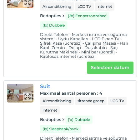
Strand
Airconditioning
LCD TV
internet
Bedopties
(2x) Eenpersoonsbed
Başiskele sahile 4 km mesafededir.
(1x) Dubbele
Direkt Telefon - Merkezi ısıtma ve soğutma
sistemi - Uydu Kanalları - LCD Ekran TV -
Toon op kaart
Şifreli Kasa (ücretsiz) - Çalışma Masası - Halı
Kaplı Zemin - Dolap - Duşakabin - Saç
Kurutma Makinesi - Mini bar (ücretli) -
Kablosuz internet (ücretsiz)
Hotelvoorwaarden
Selecteer datum
Check in
Na 14:00
Suit
Uitchecken
Maximaal aantal personen
:
4
Voor 12:00
Airconditioning
zittende groep
LCD TV
huisdier
internet
Huisdieren niet toegestaan
Bedopties
(1x) Dubbele
roken
(1x) Slaapbank/bank
rookvrije kamers
Direkt Telefon - Merkezi ısıtma ve soğutma