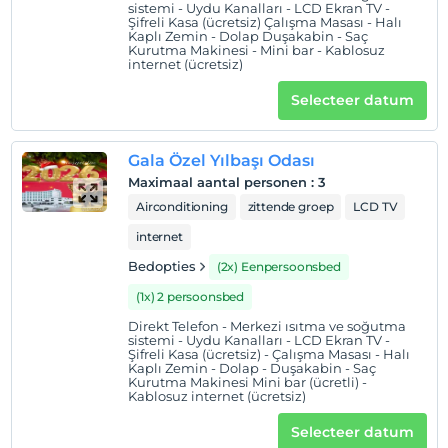
Inchecktijden
sistemi - Uydu Kanalları - LCD Ekran TV -
Şifreli Kasa (ücretsiz) Çalışma Masası - Halı
Kaplı Zemin - Dolap Duşakabin - Saç
kinderen
Kurutma Makinesi - Mini bar - Kablosuz
Baby's jonger dan 2 worden niet in rekening gebracht
internet (ücretsiz)
1 kind(eren) tot de leeftijd van 7 per kamer
Selecteer datum
wordt/worden niet in rekening gebracht
Gala Özel Yılbaşı Odası
Maximaal aantal personen
:
3
Airconditioning
zittende groep
LCD TV
internet
Bedopties
(2x) Eenpersoonsbed
(1x) 2 persoonsbed
Direkt Telefon - Merkezi ısıtma ve soğutma
sistemi - Uydu Kanalları - LCD Ekran TV -
Şifreli Kasa (ücretsiz) - Çalışma Masası - Halı
Kaplı Zemin - Dolap - Duşakabin - Saç
Kurutma Makinesi Mini bar (ücretli) -
Kablosuz internet (ücretsiz)
Selecteer datum