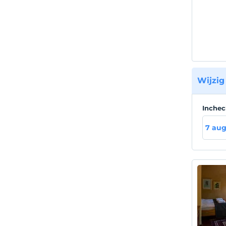
Wijzig
Inche
7 aug