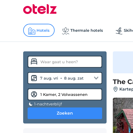
Hotels
Thermale hotels
Skih
-
7 aug. vri
8 aug. zat
The C
Kartep
1-nachtverblijf
Zoeken