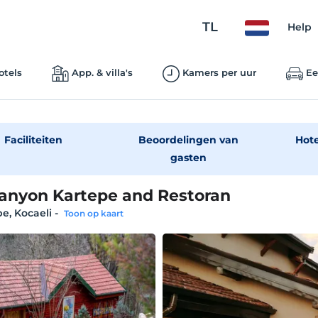
TL
Help
otels
App. & villa's
Kamers per uur
Ee
Faciliteiten
Beoordelingen van
Hot
gasten
anyon Kartepe and Restoran
e, Kocaeli
-
Toon op kaart