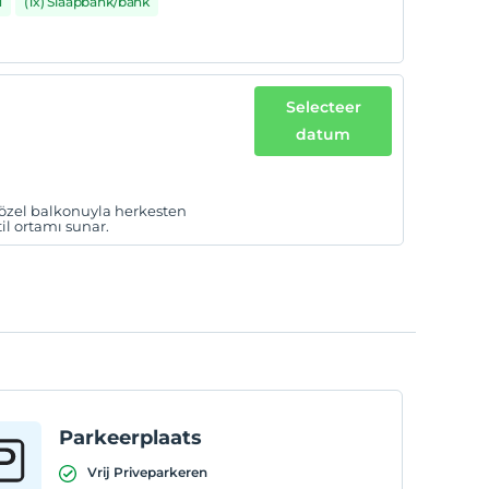
d
(1x) Slaapbank/bank
Selecteer
datum
özel balkonuyla herkesten
il ortamı sunar.
Parkeerplaats
Vrij Priveparkeren