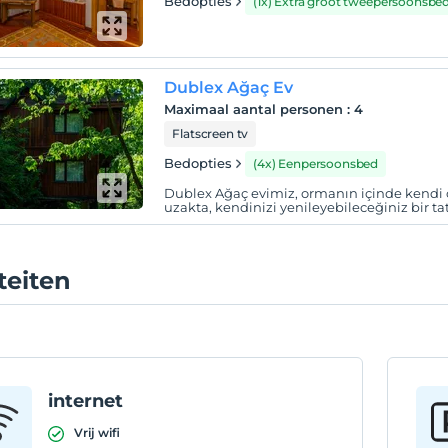
Bedopties
(1x) Extra groot tweepersoonsbe
Dublex Ağaç Ev
Maximaal aantal personen
:
4
Flatscreen tv
Bedopties
(4x) Eenpersoonsbed
Dublex Ağaç evimiz, ormanın içinde kendi 
uzakta, kendinizi yenileyebileceğiniz bir tat
iteiten
internet
Vrij wifi