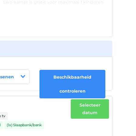
Elke kamer is gratis voor maximaal 1 kinderen
jonger dan 12 jaar
Elke kamer is gratis voor maximaal 2 kinderen
jonger dan 12 jaar
ssenen
Beschikbaarheid
controleren
Selecteer
datum
n tv
d
(1x) Slaapbank/bank