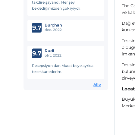
takdire şayandı. Her şey
The Ca
beklediğimizden çok iyiydi.
ve kal
Dağ ev
Burçhan
9.7
kurutm
dec. 2022
Tesisi
olduğ
Rudi
9.7
imkan
okt. 2022
Tesisi
Resepsiyon'dan Murat beye ayrica
bulunm
tesekkur ederim.
zirvey
Alle
Locat
Büyükd
Merkez