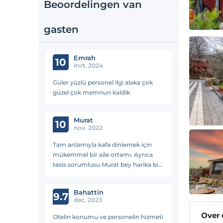
Beoordelingen van
gasten
Emrah
10
mrt. 2024
Güler yüzlü personel ilgi alaka çok
güzel çok memnun kaldik
Murat
10
nov. 2022
Tam anlamıyla kafa dinlemek için
mükemmel bir aile ortamı. Ayrıca
tesis sorumlusu Murat bey harika biri
ilgisi ve samimiyeti için teşekkür
ediyorum… her fırsatta ordayız
Bahattin
ailecek….
9.7
dec. 2023
Over
Otelin konumu ve personelin hizmeti