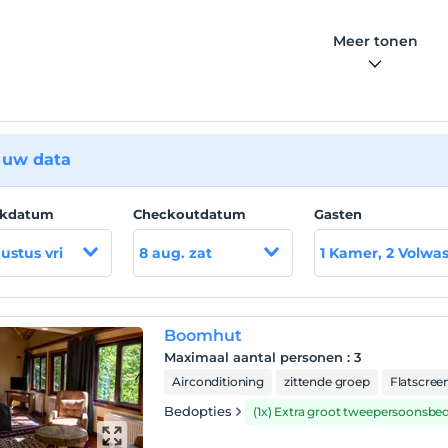
Meer tonen
 uw data
ckdatum
Checkoutdatum
Gasten
ustus vri
8 aug. zat
1 Kamer, 2 Volwa
Boomhut
Maximaal aantal personen
:
3
Airconditioning
zittende groep
Flatscree
Bedopties
(1x) Extra groot tweepersoonsbe