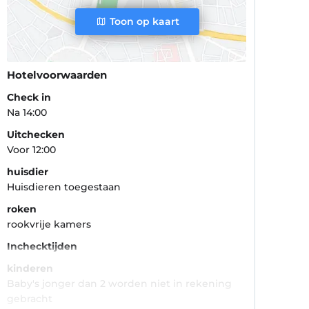
Toon op kaart
Hotelvoorwaarden
Check in
Na 14:00
Uitchecken
Voor 12:00
huisdier
Huisdieren toegestaan
roken
rookvrije kamers
Inchecktijden
kinderen
Baby's jonger dan 2 worden niet in rekening
gebracht