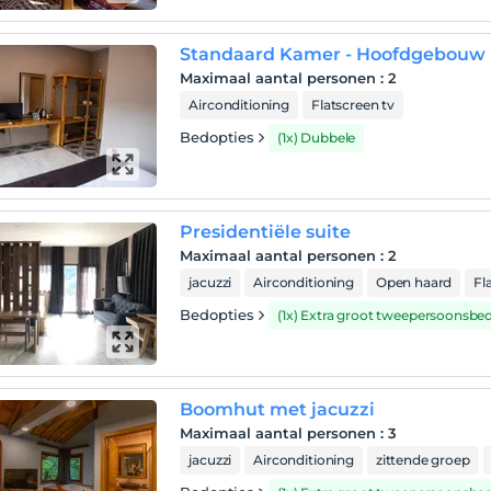
Standaard Kamer - Hoofdgebouw
Maximaal aantal personen
:
2
Airconditioning
Flatscreen tv
Bedopties
(1x) Dubbele
Presidentiële suite
Maximaal aantal personen
:
2
jacuzzi
Airconditioning
Open haard
Fl
Bedopties
(1x) Extra groot tweepersoonsbe
Boomhut met jacuzzi
Maximaal aantal personen
:
3
jacuzzi
Airconditioning
zittende groep