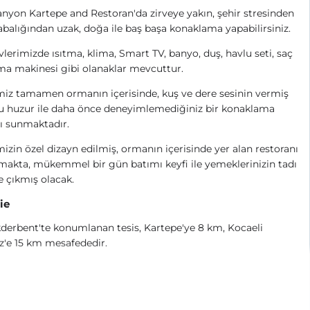
nyon Kartepe and Restoran'da zirveye yakın, şehir stresinden
abalığından uzak, doğa ile baş başa konaklama yapabilirsiniz.
lerimizde ısıtma, klima, Smart TV, banyo, duş, havlu seti, saç
a makinesi gibi olanaklar mevcuttur.
miz tamamen ormanın içerisinde, kuş ve dere sesinin vermiş
u huzur ile daha önce deneyimlemediğiniz bir konaklama
ı sunmaktadır.
mizin özel dizayn edilmiş, ormanın içerisinde yer alan restoranı
akta, mükemmel bir gün batımı keyfi ile yemeklerinizin tadı
e çıkmış olacak.
ie
erbent'te konumlanan tesis, Kartepe'ye 8 km, Kocaeli
'e 15 km mesafededir.