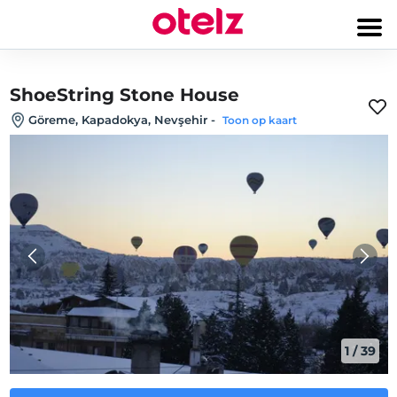
ShoeString Stone House
Göreme, Kapadokya, Nevşehir
-
Toon op kaart
1
/
39