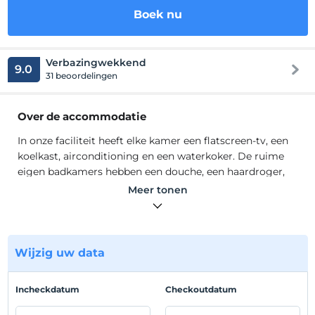
Boek nu
Verbazingwekkend
9.0
31 beoordelingen
Over de accommodatie
In onze faciliteit heeft elke kamer een flatscreen-tv, een
koelkast, airconditioning en een waterkoker. De ruime
eigen badkamers hebben een douche, een haardroger,
een verwarmd handdoekenrek en gratis toiletartikelen.
Meer tonen
Sommige kamers hebben een eigen hamam met een
dubbele regendouche of een spabad. U kunt dagelijks
genieten van een Turks ontbijt dat wordt geserveerd op
het terras van het restaurant met uitzicht op de Rode
Wijzig uw data
Vallei, de Rozenvallei en de Feeënschoorstenen van
Göreme.
Incheckdatum
Checkoutdatum
U loopt in minder dan 5 minuten naar restaurants en
winkels, waar u lokale en internationale gerechten kunt