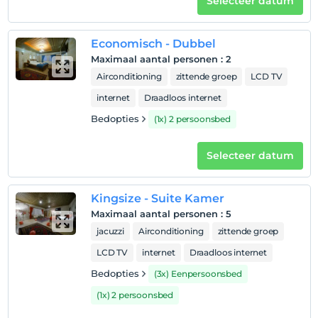
Selecteer datum
Economisch - Dubbel
Maximaal aantal personen
:
2
Airconditioning
zittende groep
LCD TV
internet
Draadloos internet
Bedopties
(1x) 2 persoonsbed
Selecteer datum
Kingsize - Suite Kamer
Maximaal aantal personen
:
5
jacuzzi
Airconditioning
zittende groep
LCD TV
internet
Draadloos internet
Bedopties
(3x) Eenpersoonsbed
(1x) 2 persoonsbed