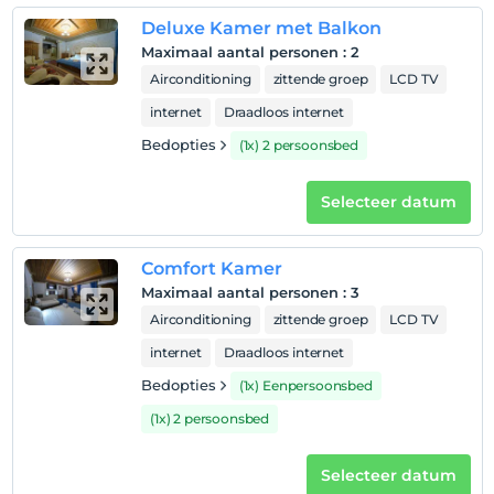
Deluxe Kamer met Balkon
Hotelvoorwaarden
Maximaal aantal personen
:
2
Check in
Airconditioning
zittende groep
LCD TV
Na 14:00
internet
Draadloos internet
Uitchecken
Bedopties
(1x) 2 persoonsbed
Voor 12:00
huisdier
Selecteer datum
Huisdieren niet toegestaan
roken
Comfort Kamer
rookvrije kamers
Maximaal aantal personen
:
3
kinderen
Airconditioning
zittende groep
LCD TV
Baby's jonger dan 2 worden niet in rekening gebracht
1 kind(eren) tot de leeftijd van 3 per kamer
internet
Draadloos internet
wordt/worden niet in rekening gebracht
Bedopties
(1x) Eenpersoonsbed
(1x) 2 persoonsbed
Selecteer datum