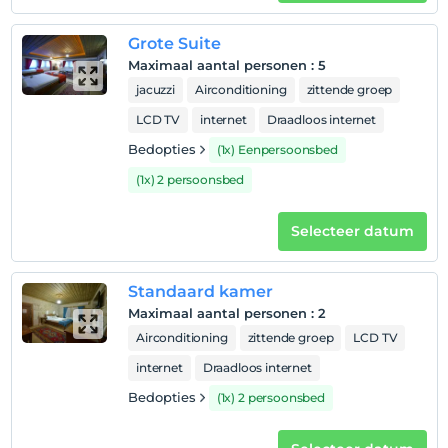
Grote Suite
Maximaal aantal personen
:
5
jacuzzi
Airconditioning
zittende groep
LCD TV
internet
Draadloos internet
Bedopties
(1x) Eenpersoonsbed
(1x) 2 persoonsbed
Selecteer datum
Standaard kamer
Maximaal aantal personen
:
2
Airconditioning
zittende groep
LCD TV
internet
Draadloos internet
Bedopties
(1x) 2 persoonsbed