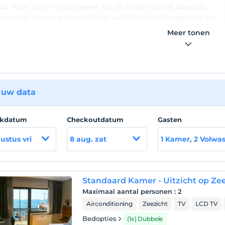
dız Hotel kunt u ontsnappen aan de stress van het dagelijks
en in het moment leven. Geniet van Turkse koffie tegen de zee
 café Etoile.
Meer tonen
ie
tel ligt in het centrum van Old Foça.
d
 uw data
tel ligt aan zee. U kunt zwemmen op het openbare strand,
staat uit een pier en kiezelstenen.
ckdatum
Checkoutdatum
Gasten
ustus vri
8 aug. zat
1 Kamer, 2 Volwa
Standaard Kamer - Uitzicht op Ze
Maximaal aantal personen
:
2
Airconditioning
Zeezicht
TV
LCD TV
Bedopties
(1x) Dubbele