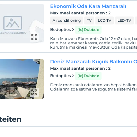
Ekonomik Oda Kara Manzaralı
Maximaal aantal personen
:
2
Airconditioning
TV
LCD TV
LED-TV
Bedopties
(1x) Dubbele
Kara Manzara Ekonomik Oda 12 m2 olup, ba
minibar, emanet kasası, cattle, terlik, havlu
kurutma makinesi mevcuttur. Oda kapasitesi 
Deniz Manzaralı Küçük Balkonlu 
Maximaal aantal personen
:
2
Bedopties
(1x) Dubbele
Deniz manzaralı odalarımızın hepsi balkonlu 
Odalarımızda ısıtma ve soğutma sistemi fan
iteiten