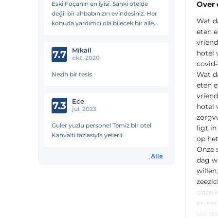
Over
Eski Foçanın en iyisi. Sanki otelde
değil bir ahbabınızın evindesiniz. Her
Wat da
konuda yardımcı ola bilecek bir aile
eten e
işletmesi. Tavsiye ederim
vriend
Mikail
7.7
hotel 
okt. 2020
covid-
Wat da
Nezih bir tesis
eten e
vriend
Ece
7.3
hotel 
jul. 2023
zorgvu
Guler yuzlu personel Temiz bir otel
ligt i
Kahvalti fazlasiyla yeterli
op het
Onze 
Alle
dag wi
wille
zeezic
onze k
en een
uw die