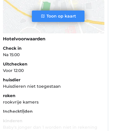
Toon op kaart
Hotelvoorwaarden
Check in
Na 15:00
Uitchecken
Voor 12:00
huisdier
Huisdieren niet toegestaan
roken
rookvrije kamers
Inchecktijden
kinderen
Baby's jonger dan 1 worden niet in rekening