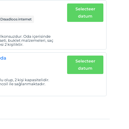
Selecteer
datum
Draadloos internet
lkonsuzdur. Oda içerisinde
 seti, buklet malzemeleri, saç
2 kişiliktir.
Oda
Selecteer
datum
olup, 2 kişi kapasitelidir.
coil ile sağlanmaktadır.