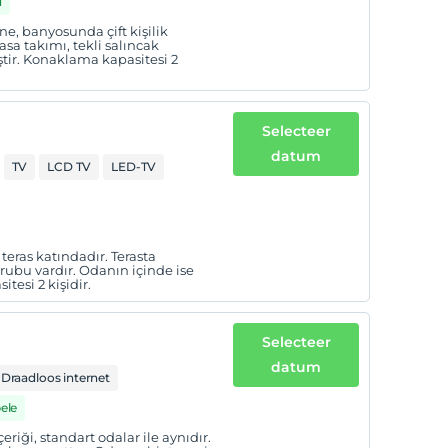
d
ne, banyosunda çift kişilik
sa takımı, tekli salıncak
ştir. Konaklama kapasitesi 2
Selecteer
datum
TV
LCD TV
LED-TV
teras katındadır. Terasta
grubu vardır. Odanın içinde ise
tesi 2 kişidir.
Selecteer
datum
Draadloos internet
ele
eriği, standart odalar ile aynıdır.