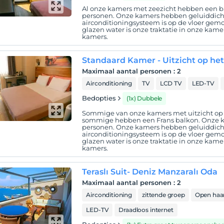
Al onze kamers met zeezicht hebben een bal
personen. Onze kamers hebben geluiddicht
airconditioningsysteem is op de vloer gemo
glazen water is onze traktatie in onze kamers
kamers.
Standaard Kamer - Uitzicht op he
Maximaal aantal personen
:
2
Airconditioning
TV
LCD TV
LED-TV
Bedopties
(1x) Dubbele
Sommige van onze kamers met uitzicht op
sommige hebben een Frans balkon. Onze kam
personen. Onze kamers hebben geluiddicht
airconditioningsysteem is op de vloer gemo
glazen water is onze traktatie in onze kamers
kamers.
Teraslı Suit- Deniz Manzaralı Oda
Maximaal aantal personen
:
2
Airconditioning
zittende groep
Open haa
LED-TV
Draadloos internet