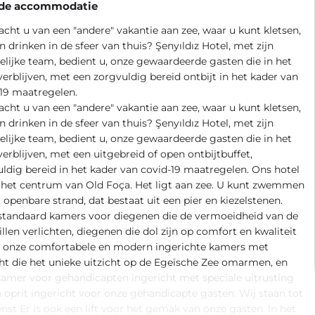
 de accommodatie
cht u van een "andere" vakantie aan zee, waar u kunt kletsen,
n drinken in de sfeer van thuis? Şenyıldız Hotel, met zijn
elijke team, bedient u, onze gewaardeerde gasten die in het
verblijven, met een zorgvuldig bereid ontbijt in het kader van
19 maatregelen.
cht u van een "andere" vakantie aan zee, waar u kunt kletsen,
n drinken in de sfeer van thuis? Şenyıldız Hotel, met zijn
elijke team, bedient u, onze gewaardeerde gasten die in het
verblijven, met een uitgebreid of open ontbijtbuffet,
ldig bereid in het kader van covid-19 maatregelen. Ons hotel
n het centrum van Old Foça. Het ligt aan zee. U kunt zwemmen
 openbare strand, dat bestaat uit een pier en kiezelstenen.
standaard kamers voor diegenen die de vermoeidheid van de
llen verlichten, diegenen die dol zijn op comfort en kwaliteit
n, onze comfortabele en modern ingerichte kamers met
ht die het unieke uitzicht op de Egeïsche Zee omarmen, en
amer voor gehandicapten ingericht met speciale uitrusting
 oprit ingericht voor onze gehandicapte gasten. Wij staan tot
nst Er is ook een lift voor het gemak van onze gasten. In het