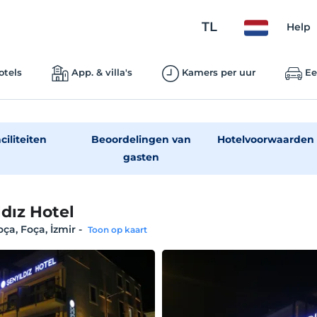
TL
Help
otels
App. & villa's
Kamers per uur
Ee
ciliteiten
Beoordelingen van
Hotelvoorwaarden
gasten
ldız Hotel
oça, Foça, İzmir
-
Toon op kaart