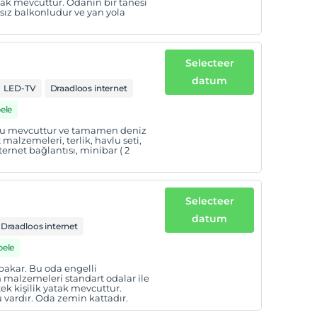
yatak mevcuttur. Odanın bir tanesi
ansız balkonludur ve yan yola
Selecteer
datum
LED-TV
Draadloos internet
ele
onu mevcuttur ve tamamen deniz
alzemeleri, terlik, havlu seti,
nternet bağlantısı, minibar ( 2
Selecteer
datum
Draadloos internet
bele
 bakar. Bu oda engelli
n malzemeleri standart odalar ile
t tek kişilik yatak mevcuttur.
u vardır. Oda zemin kattadır.