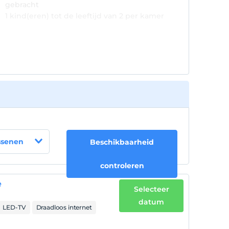
gebracht
1 kind(eren) tot de leeftijd van 2 per kamer
wordt/worden niet in rekening gebracht
ssenen
Beschikbaarheid
controleren
e
Selecteer
datum
LED-TV
Draadloos internet