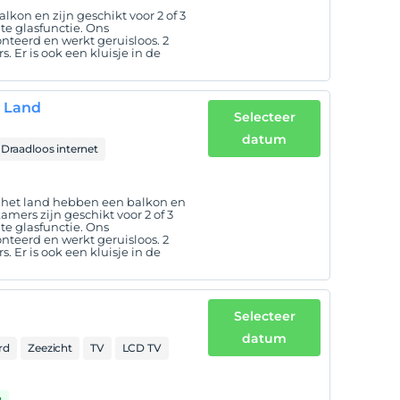
kon en zijn geschikt voor 2 of 3
e glasfunctie. Ons
nteerd en werkt geruisloos. 2
. Er is ook een kluisje in de
t Land
Selecteer
datum
Draadloos internet
 het land hebben een balkon en
ers zijn geschikt voor 2 of 3
e glasfunctie. Ons
nteerd en werkt geruisloos. 2
. Er is ook een kluisje in de
Selecteer
datum
rd
Zeezicht
TV
LCD TV