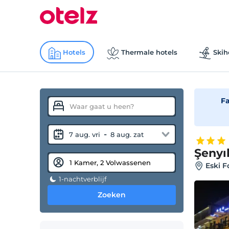
Hotels
Thermale hotels
Skih
Fa
-
7 aug. vri
8 aug. zat
Şenyı
Eski F
1-nachtverblijf
Zoeken