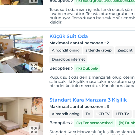
Bedopties
(1x) Extra groot tweepersoonsbe
Teras suit odamızın içinde farklı olarak şömi
lavabo mevcuttur. Terasta oturma grubu, ma
bulunuyor. Teras duvarı ise zevkle süslenmi
kişidir.
Küçük Suit Oda
Maximaal aantal personen
:
2
Airconditioning
zittende groep
Zeezicht
Draadloos internet
Bedopties
(1x) Dubbele
Küçük suit oda deniz manzaralı olup, otelin 
salıncak, iki kişilik masa takımı ve oturma 
bir adet koltuk mevcuttur. Konaklama kapasi
Standart Kara Manzara 3 Kişilik
Maximaal aantal personen
:
3
Airconditioning
TV
LCD TV
LED-TV
Bedopties
(1x) Eenpersoonsbed
(1x) Dubb
Standart Kara Manzaralı üç kişilik odaların iç