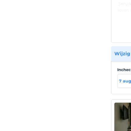
Şenyıl
leven 
in ons
Locat
Ons ho
Stran
Wijzig
Ons ho
dat be
Inche
7 aug