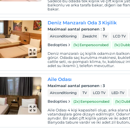
Sadece bu odada tek kişilik ve çift kişilik 
balkonlu ve arka tarafa bakar, diğeri ise fr
bakar.
Deniz Manzaralı Oda 3 Kişilik
Maximaal aantal personen
:
3
Airconditioning
Zeezicht
TV
LCD TV
Bedopties
(1x) Eenpersoonsbed
(1x) Dubb
Deniz manzaralı üç kişilik odamızın balk
görür. Odada saç kurutma makinesi, buklet m
cattle seti, ısı pompalı klima, tv, kablosuz i
adet su ikramlı ), telefon mevcuttur.
Aile Odası
Maximaal aantal personen
:
3
Airconditioning
TV
LCD TV
LED-TV
Bedopties
(2x) Eenpersoonsbed
(1x) Dub
Aile Odası 4 kişi kapasiteli olup, arka alana
vatandaşlara göre dizayn edilmiştir. Odanı
aynıdır. Bir adet çift kişilik yatak ve iki ade
Banyoda tabure vardır ve iki adet zil buton