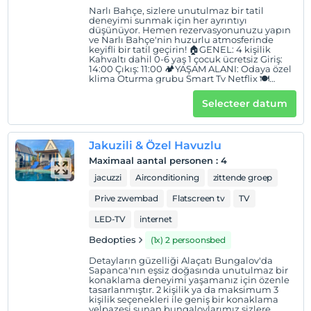
Narlı Bahçe, sizlere unutulmaz bir tatil
Hotelvoorwaarden
deneyimi sunmak için her ayrıntıyı
düşünüyor. Hemen rezervasyonunuzu yapın
Check in
ve Narlı Bahçe'nin huzurlu atmosferinde
keyifli bir tatil geçirin! 🏠GENEL: 4 kişilik
Na 14:00
Kahvaltı dahil 0-6 yaş 1 çocuk ücretsiz Giriş:
14:00 Çıkış: 11:00 🏕YAŞAM ALANI: Odaya özel
Uitchecken
klima Oturma grubu Smart Tv Netflix 🍽
MUTFAK: Mini buzdolabı Mini mutffak Kettle
Voor 11:30
Çaycı 🛏YATAK ODASI: 2 adet çift kişilik yatak
Selecteer datum
Kıyafet askılığı 🏊🏻‍♂️EĞLENCE: Özel havuz
huisdier
Salıncak 🍀BAHÇE: Barbekü alanı Oturma
grubu
Huisdieren niet toegestaan
Jakuzili & Özel Havuzlu
roken
Maximaal aantal personen
:
4
Er zijn rookruimtes beschikbaar
jacuzzi
Airconditioning
zittende groep
kinderen
Prive zwembad
Flatscreen tv
TV
Baby's jonger dan 2 worden niet in rekening gebracht
1 kind(eren) tot de leeftijd van 12 per kamer
LED-TV
internet
wordt/worden niet in rekening gebracht
Bedopties
(1x) 2 persoonsbed
Detayların güzelliği Alaçatı Bungalov'da
Sapanca'nın eşsiz doğasında unutulmaz bir
konaklama deneyimi yaşamanız için özenle
tasarlanmıştır. 2 kişilik ya da maksimum 3
kişilik seçenekleri ile geniş bir konaklama
yelpazesi sunan bungalovlarımız sizlere