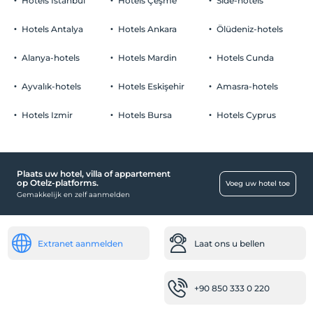
Hotels Istanbul
Hotels Çeşme
Side-hotels
Er zijn rookruimtes beschikbaar
Parkeerplaats
kinderen
Hotels Antalya
Hotels Ankara
Ölüdeniz-hotels
Baby's jonger dan 2 worden niet in rekening gebracht
Vrij Priveparkeren
1 kind(eren) tot de leeftijd van 12 per kamer wordt/worden niet in
Alanya-hotels
Hotels Mardin
Hotels Cunda
Parkeren (op eigen terrein)
rekening gebracht
Ayvalık-hotels
Hotels Eskişehir
Amasra-hotels
Hotels Izmir
Hotels Bursa
Hotels Cyprus
Entertainmentdiensten
Zomerbioscoop
Plaats uw hotel, villa of appartement
Kind
op Otelz-platforms.
Voeg uw hotel toe
Gemakkelijk en zelf aanmelden
kinderbed
Receptiediensten
Extranet aanmelden
Laat ons u bellen
24-uurs receptie
Gezondheid
+90 850 333 0 220
Gemakkelijke toegang tot het ziekenhuis (15
minuten)