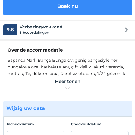
Boek nu
Verbazingwekkend
9.6
5 beoordelingen
Over de accommodatie
Sapanca Narlı Bahçe Bungalov; geniş bahçesiyle her
bungalova özel barbekü alanı, çift kişilik jakuzi, veranda,
mutfak, TV, döküm soba, ücretsiz otopark, 7/24 güvenlik
hizmeti ve izole ortam sunulmaktadır.
Meer tonen
Sapanca'nın eşsiz doğasında, unutulmaz bir konaklama
deneyimi vadeden tesis, 2 ve 4 kişilik bungalov
seçenekleriyle konforlu bir tatil fırsatı sunuyor. Tesis
Wijzig uw data
toplamda 5300
m²
alan içerisine kurulmuştur. Tesisin
ortak alanlarında bulunan geniş bahçede ( 2.800
m²)
çocuk oyuncakları, trambolin, salıncaklar , oturma
Incheckdatum
Checkoutdatum
grupları ve açık hava sinema alanı yer almaktadır. Tesis