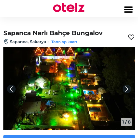
Sapanca Narlı Bahçe Bungalov
Sapanca, Sakarya
-
Toon op kaart
1
/
8