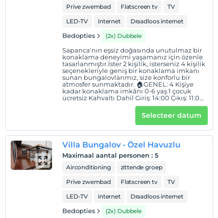
Prive zwembad
Flatscreen tv
TV
Villabungalov ) odalarımızda kapalı havuz mevcuttur.
LED-TV
internet
Draadloos internet
İşletmemizde Ala Carte Restoran mevcut değildir.
Bedopties
(2x) Dubbele
Tesis içerisinde 5 farklı modelde konaklama yeri
mevcuttur.
Sapanca'nın eşsiz doğasında unutulmaz bir
konaklama deneyimi yaşamanız için özenle
tasarlanmıştır.İster 2 kişilik, isterseniz 4 kişilik
Locatie
seçenekleriyle geniş bir konaklama imkanı
sunan bungalovlarımız, size konforlu bir
Tesis, Sakarya Sapanca'da konumlanmaktadır. Hastaneye
atmosfer sunmaktadır. 🏠GENEL: 4 Kişiye
kadar konaklama imkânı 0-6 yaş 1 çocuk
3,5 km, en yakın market 2,5 km, Sapanca Sahil şeridi 3
ücretsiz Kahvaltı Dahil Giriş: 14:00 Çıkış: 11:00
km, Kırkpınar Sahili 2 km, en yakın restoran 500 m, AVM
🏕YAŞAM ALANI: Oturma grubu Klima Smart
Tv Netflix 🍽MUTFAK: Kahvaltı Dahil Mutfak
4 km, Maşukiye 10 km, en yakın benzin istasyonu 3 km,
Selecteer datum
içerisinde mutfak araç ve gereçleri
Orman Park 16 km, Sapanca Gölü'ne 300 m mesafededir.
mevcuttur. Mini Buzdolabı Elektrikli ocak 🛏
YATAK ODASI: Loft katta 1 adet çift kişilik
Narlı bahçe Bungalov, araçla Sapanca sahili ve çarşı
yatak Alt katta 1 adet çift kişilik yatak
Villa Bungalov - Özel Havuzlu
merkezine 5 dakika, Kırkpınar Sahili’ne ise 3 dakika
🏊🏻‍♂️EĞLENCE: Özel havuz 🍀BAHÇE: Barbekü
imkânı Oturma grubu ve ateş kazanı Özel
Maximaal aantal personen
:
5
mesafededir.
otopark
Airconditioning
zittende groep
Prive zwembad
Flatscreen tv
TV
Toon op kaart
LED-TV
internet
Draadloos internet
Bedopties
(2x) Dubbele